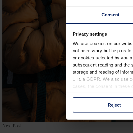
Consent
Privacy settings
We use cookies on our website
not necessary but help us to 
or cookies selected by you a
subsequent reading and the s
storage and reading of inform
1 lit. a GDPR. We also use co
cases, the consent in these ca
Reject
You can consent to the use of
on "Reject". You can access y
footer of our website).
Next Post