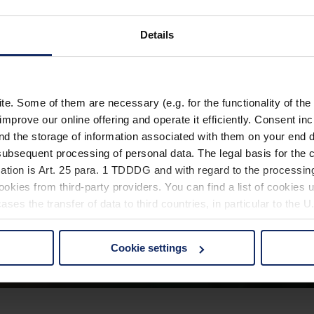
Details
. Some of them are necessary (e.g. for the functionality of the 
improve our online offering and operate it efficiently. Consent in
nd the storage of information associated with them on your end d
ubsequent processing of personal data. The legal basis for the c
ation is Art. 25 para. 1 TDDDG and with regard to the processing
okies from third-party providers. You can find a list of cookies u
ses the transfer of data to third countries, in particular to the 
Cookie settings
 non-essential cookies by clicking on the "Accept all" button or
our settings at any time and deselect cookies at any time (in th