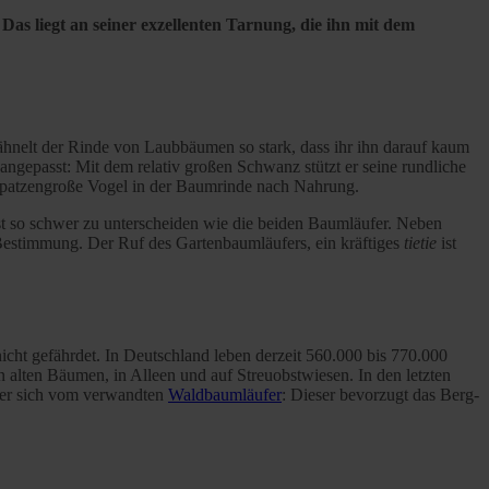
as liegt an seiner exzellenten Tarnung, die ihn mit dem
ähnelt der Rinde von Laubbäumen so stark, dass ihr ihn darauf kaum
ngepasst: Mit dem relativ großen Schwanz stützt er seine rundliche
r spatzengroße Vogel in der Baumrinde nach Nahrung.
st so schwer zu unterscheiden wie die beiden Baumläufer. Neben
 Bestimmung. Der Ruf des Gartenbaumläufers, ein kräftiges
tietie
ist
nicht gefährdet. In Deutschland leben derzeit 560.000 bis 770.000
 alten Bäumen, in Alleen und auf Streuobstwiesen. In den letzten
t er sich vom verwandten
Waldbaumläufer
: Dieser bevorzugt das Berg-