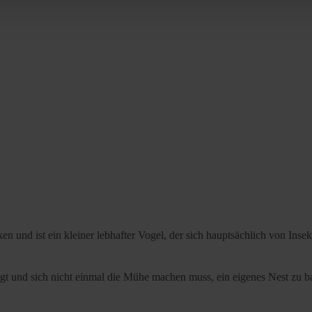
rocedures used and your rights can be found in our
Privacy Poli
 und ist ein kleiner lebhafter Vogel, der sich hauptsächlich von Insek
liegt und sich nicht einmal die Mühe machen muss, ein eigenes Nest zu 