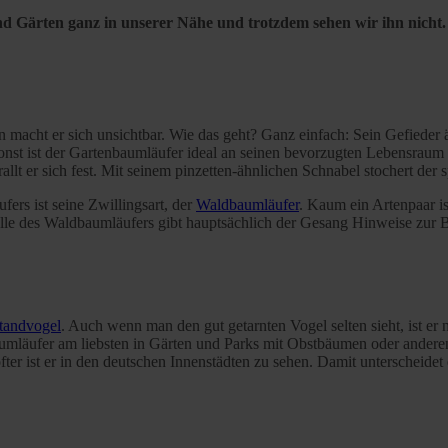
 Gärten ganz in unserer Nähe und trotzdem sehen wir ihn nicht. D
macht er sich unsichtbar. Wie das geht? Ganz einfach: Sein Gefieder 
onst ist der Gartenbaumläufer ideal an seinen bevorzugten Lebensraum a
llt er sich fest. Mit seinem pinzetten-ähnlichen Schnabel stochert de
ers ist seine Zwillingsart, der
Waldbaumläufer
. Kaum ein Artenpaar i
ralle des Waldbaumläufers gibt hauptsächlich der Gesang Hinweise zur
tandvogel
. Auch wenn man den gut getarnten Vogel selten sieht, ist er 
umläufer am liebsten in Gärten und Parks mit Obstbäumen oder anderen
ter ist er in den deutschen Innenstädten zu sehen. Damit unterscheide