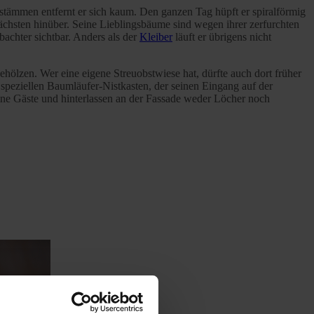
tämmen entfernt er sich kaum. Den ganzen Tag hüpft er spiralförmig
chsten hinüber. Seine Lieblingsbäume sind wegen ihrer zerfurchten
achter sichtbar. Anders als der
Kleiber
läuft er übrigens nicht
ölzen. Wer eine eigene Streuobstwiese hat, dürfte auch dort früher
m speziellen Baumläufer-Nistkasten, der seinen Eingang auf der
ne Gäste und hinterlassen an der Fassade weder Löcher noch