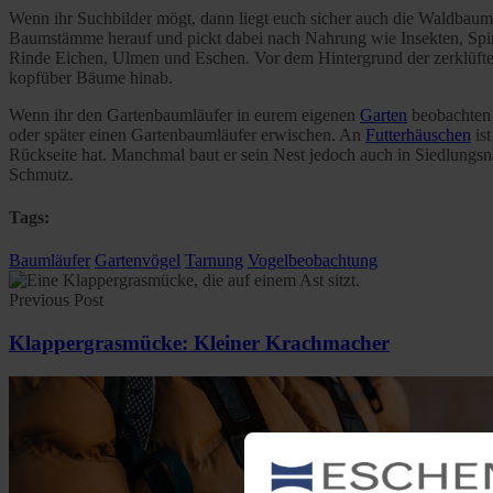
Wenn ihr Suchbilder mögt, dann liegt euch sicher auch die Waldbau
Baumstämme herauf und pickt dabei nach Nahrung wie Insekten, Spinn
Rinde Eichen, Ulmen und Eschen. Vor dem Hintergrund der zerklüftete
kopfüber Bäume hinab.
Wenn ihr den Gartenbaumläufer in eurem eigenen
Garten
beobachten 
oder später einen Gartenbaumläufer erwischen. An
Futterhäuschen
ist
Rückseite hat. Manchmal baut er sein Nest jedoch auch in Siedlungs
Schmutz.
Tags:
Baumläufer
Gartenvögel
Tarnung
Vogelbeobachtung
Previous Post
Klappergrasmücke: Kleiner Krachmacher