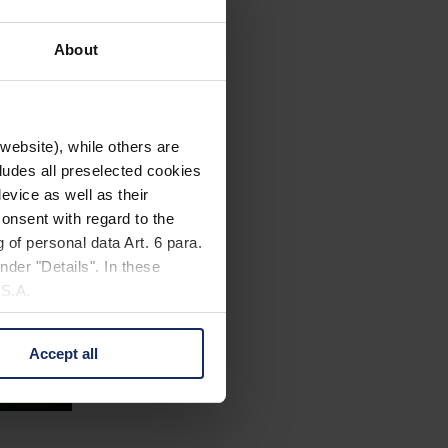
About
website), while others are
cludes all preselected cookies
evice as well as their
onsent with regard to the
 of personal data Art. 6 para.
nder "Details". In these
U.S.A.
Accept all
 change your mind by clicking
e Privacy Policy and in the