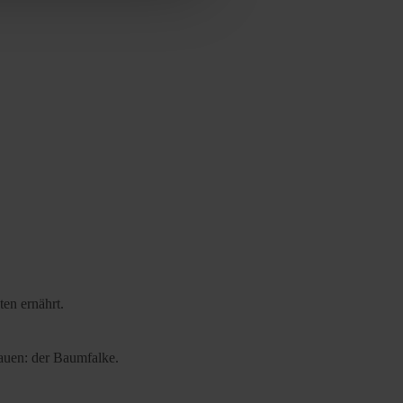
cy
|
Imprint
ten ernährt.
bauen: der Baumfalke.