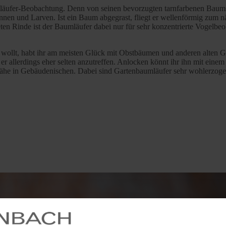
mläufer-Beobachtung. Denn von seinen bevorzugten tarnfarbenen Baums
en und Larven. Ist ein Baum abgegrast, fliegt er wellenförmig zum nä
n Rinde ist der Baumläufer dabei nur für sehr konzentrierte Vogelbeob
wollt, habt ihr am meisten Glück mit Obstbäumen und anderen alten Geh
 er allerdings eher selten anzutreffen. Anlocken könnt ihr ihn mit eine
nähe in Gebäudenischen. Dabei sind Gartenbaumläufer sehr wohlerzoge