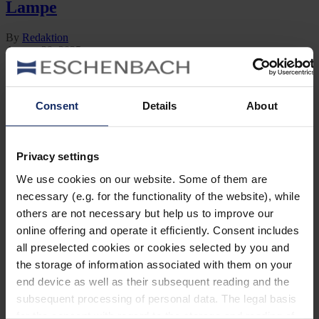
Lampe
By
Redaktion
August 29, 2025
Jetzt lesen
Kategorien
Consent
Details
About
Ausrüstung
Naturwelt
Neu
Privacy settings
Reisen
Tier des Monats
We use cookies on our website. Some of them are
Vogel der Woche
necessary (e.g. for the functionality of the website), while
Vogel des Jahres
Vogelwelt
others are not necessary but help us to improve our
online offering and operate it efficiently. Consent includes
Neueste Beiträge
all preselected cookies or cookies selected by you and
the storage of information associated with them on your
Können Vögel träumen?
end device as well as their subsequent reading and the
Wer schon einmal einen schlafenden Hund mit zuckenden Pfoten
subsequent processing of personal data. The legal basis
oder einen Vogel mit geschlossenen Augen beobachtet hat, hat sich
for the consent with regard to the storage and reading of
vielleicht gefragt: Träumen Tiere eigentlich?