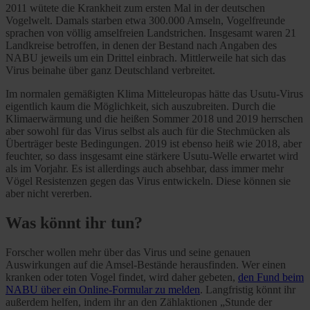
2011 wütete die Krankheit zum ersten Mal in der deutschen
Vogelwelt. Damals starben etwa 300.000 Amseln, Vogelfreunde
sprachen von völlig amselfreien Landstrichen. Insgesamt waren 21
Landkreise betroffen, in denen der Bestand nach Angaben des
NABU jeweils um ein Drittel einbrach. Mittlerweile hat sich das
Virus beinahe über ganz Deutschland verbreitet.
Im normalen gemäßigten Klima Mitteleuropas hätte das Usutu-Virus
eigentlich kaum die Möglichkeit, sich auszubreiten. Durch die
Klimaerwärmung und die heißen Sommer 2018 und 2019 herrschen
aber sowohl für das Virus selbst als auch für die Stechmücken als
Überträger beste Bedingungen. 2019 ist ebenso heiß wie 2018, aber
feuchter, so dass insgesamt eine stärkere Usutu-Welle erwartet wird
als im Vorjahr. Es ist allerdings auch absehbar, dass immer mehr
Vögel Resistenzen gegen das Virus entwickeln. Diese können sie
aber nicht vererben.
Was könnt ihr tun?
Forscher wollen mehr über das Virus und seine genauen
Auswirkungen auf die Amsel-Bestände herausfinden. Wer einen
kranken oder toten Vogel findet, wird daher gebeten,
den Fund beim
NABU über ein Online-Formular zu melden
. Langfristig könnt ihr
außerdem helfen, indem ihr an den Zählaktionen „Stunde der