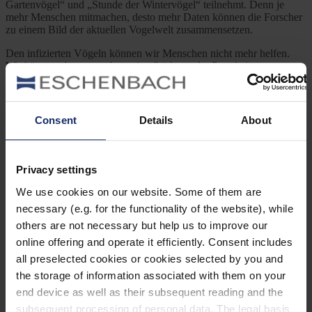
Gartenvögel“ und „Stunde der Wintervögel“ teilnehmt. Denn je
mehr Menschen mitmachen, desto mehr Daten können die Forscher
zu einem Bild der aktuellen Vogelwelt zusammensetzen.
Den infizierten Vögeln können wir Menschen nicht mehr helfen.
Wir können aber versuchen, eine Stärkung der Population zu
begünstigen, damit es insgesamt mehr Amseln gibt und keine
verheerenden Einbrüche wie 2011 mehr passieren. Wie das geht?
Am besten durch
naturnahe Gartengestaltung
und langfristig durch
Klimaschutz und eine sinnvolle Wende in der Agrarpolitik.
Consent
Details
About
Previous Post
Privacy settings
Brillengrasmücke – Insektenjägerin mit Augenring
We use cookies on our website. Some of them are
necessary (e.g. for the functionality of the website), while
Next Post
others are not necessary but help us to improve our
online offering and operate it efficiently. Consent includes
Grasläufer – Zutraulicher Irrgast
all preselected cookies or cookies selected by you and
Kategorien
the storage of information associated with them on your
end device as well as their subsequent reading and the
Ausrüstung
subsequent processing of personal data. The legal basis