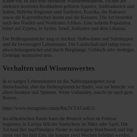
Raum vor, ist also eine ziemliche Wärmeliebhaberin. Zu den am
stärksten besetzten Brutländern gehören Spanien, Südfrankreich und
Italien. Beliebte Regionen sind Sardinien, Korsika, die Balearen
sowie die Kapverdischen Inseln und die Kanaren. Die Art besiedelt
auch den Norden und Nordosten Afrikas. Eine isolierte Population
brütet auf Zypern, in Syrien, Israel, Jordanien und dem Libanon.
Die Brillengrasmücke mag es trocken: Halbwüsten und Salzsteppen
sind ihr bevorzugter Lebensraum. Die Landschaft darf ruhig etwas
abwechslungsreicher und durch Berghänge, Gebüsch oder niedriges
Gestrüpp strukturiert sein.
Verhalten und Wissenswertes
In so kargen Lebensräumen ist das Nahrungsangebot zwar
überschaubar, aber die Brillengrasmücke findet, was sie braucht: vor
allem Insekten und Spinnen. Wenn vorhanden, nascht sie auch gern
Beeren.
https://www.instagram.com/p/Bm3YTACn4E3/
Im afrikanischen Raum kann die Brutzeit schon im Februar
beginnen, in Europa fällt der Startschuss im März oder April. Die
Art baut ihre napfförmigen Nester in niedrigem Buschwerk und legt
meist vier bis fünf Eier, die knappe zwei Wochen bebrütet werden.