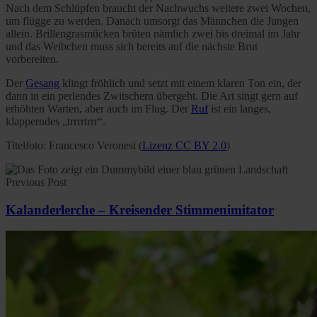
Nach dem Schlüpfen braucht der Nachwuchs weitere zwei Wochen,
um flügge zu werden. Danach umsorgt das Männchen die Jungen
allein. Brillengrasmücken brüten nämlich zwei bis dreimal im Jahr
und das Weibchen muss sich bereits auf die nächste Brut
vorbereiten.
Der
Gesang
klingt fröhlich und setzt mit einem klaren Ton ein, der
dann in ein perlendes Zwitschern übergeht. Die Art singt gern auf
erhöhten Warten, aber auch im Flug. Der
Ruf
ist ein langes,
klapperndes „trrrrtrrr“.
Titelfoto: Francesco Veronesi (
Lizenz CC BY 2.0
)
Previous Post
Kalanderlerche – Kreisender Stimmenimitator