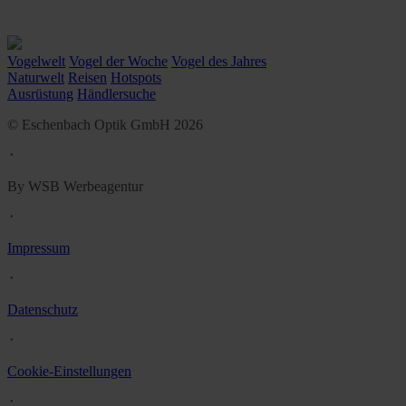
Vogelwelt
Vogel der Woche
Vogel des Jahres
Naturwelt
Reisen
Hotspots
Ausrüstung
Händlersuche
© Eschenbach Optik GmbH 2026
᛫
By WSB Werbeagentur
᛫
Impressum
᛫
Datenschutz
᛫
Cookie-Einstellungen
᛫