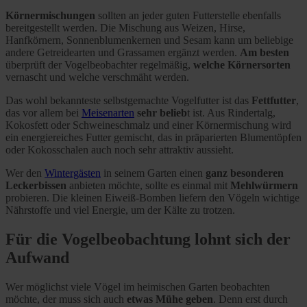
Körnermischungen
sollten an jeder guten Futterstelle ebenfalls
bereitgestellt werden. Die Mischung aus Weizen, Hirse,
Hanfkörnern, Sonnenblumenkernen und Sesam kann um beliebige
andere Getreidearten und Grassamen ergänzt werden.
Am besten
überprüft der Vogelbeobachter regelmäßig,
welche Körnersorten
vernascht und welche verschmäht werden.
Das wohl bekannteste selbstgemachte Vogelfutter ist das
Fettfutter
,
das vor allem bei
Meisenarten
sehr belieb
t ist. Aus Rindertalg,
Kokosfett oder Schweineschmalz und einer Körnermischung wird
ein energiereiches Futter gemischt, das in präparierten Blumentöpfen
oder Kokosschalen auch noch sehr attraktiv aussieht.
Wer den
Wintergästen
in seinem Garten einen
ganz besonderen
Leckerbissen
anbieten möchte, sollte es einmal mit
Mehlwürmern
probieren. Die kleinen Eiweiß-Bomben liefern den Vögeln wichtige
Nährstoffe und viel Energie, um der Kälte zu trotzen.
Für die Vogelbeobachtung lohnt sich der
Aufwand
Wer möglichst viele Vögel im heimischen Garten beobachten
möchte, der muss sich auch
etwas Mühe geben
. Denn erst durch