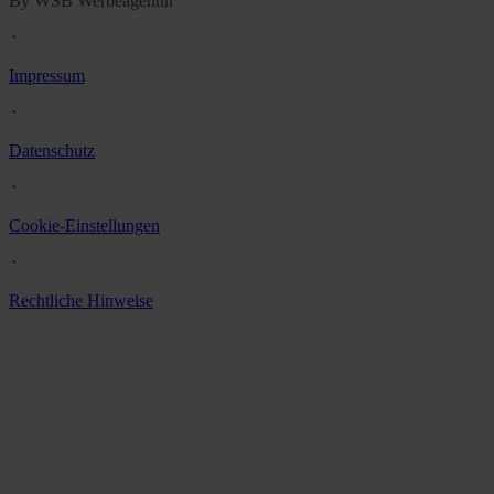
By WSB Werbeagentur
᛫
Impressum
᛫
Datenschutz
᛫
Cookie-Einstellungen
᛫
Rechtliche Hinweise