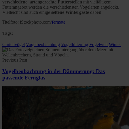
verschiedene, artengerechte Futterstellen
mit vielfältigem
Futterangebot werden die verschiedensten Vogelarten angelockt.
Vielleicht sind auch einige
seltene Wintergäste
dabei!
Titelfoto: iStockphoto.com/
fermate
Tags:
Gartenvögel
Vogelbeobachtung
Vogelfütterung
Vogelwelt
Winter
Previous Post
Vogelbeobachtung in der Dämmerung: Das
passende Fernglas