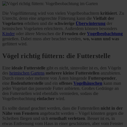
Die Vogelfütterung wird von vielen Vogelbeobachtern
kritisiert
. Zu
Unrecht, denn eine artgerechte Fütterung kann die
Vielfalt der
Vogelarten
erhöhen und die
schwierige
Überwinterung
der
heimischen Vogelarten erleichtern. Außerdem können besonders
Kinder
oder ältere Menschen die
Freuden der
Vogelbeobachtung
genießen. Dabei muss aber beachtet werden,
wo, wann und was
gefüttert wird.
Vögel richtig füttern: die Futterstelle
Eine
ideale Futterstelle
gibt es nicht, sinnvoller ist es, den Vögeln
des
heimischen Gartens
mehrere kleine Futterstellen
anzubieten.
Durch einen oder mehrere von Ästen hängende
Futterspender
,
eine
Bodenfutterstelle
und ein
offenes
Vogelhäuschen
kann man
jeder Vogelart das passende Futter anbieten. Großes Gedränge an
den Futterstellen wird ebenfalls vermieden, sodass die
Vogelbeobachtung
einfacher
wird.
Es sollte darauf geachtet werden, dass die Futterstellen
nicht in der
Nähe von Fenstern
angebracht werden – Vögel könnten gegen die
Scheiben fliegen und sich
ernsthaft verletzen
. Besser ist es, in
etwas Entfernung vom Haus in einer geschützten, aber vom Fenster