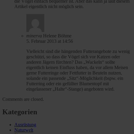
die Vögel einfach bequemer ist. Aber das kann ja laut diesem
Artikel eigentlich nicht möglich sein.
minerva
Helene Böhme
5. Februar 2013 at 14:56
Vielleicht sind die hängenden Futterangebote zu wenig
geschützt, so dass die Vögel sich vor Katzen oder
anderen Jägern fürchten? Das „Wackeln“ sollte
eigentlich keinen Einfluss haben, da vor allem Meisen
gerne Futterringe oder Fettfutter in Beuteln nutzen,
solande ein passende „Sitz“-Möglichkeit (bspw. ein
Futterring oder ein gefüllter Blumentopf mit
eingelassener „Halte“-Stange) angeboten wird.
Comments are closed.
Kategorien
Ausrüstung
Naturwelt