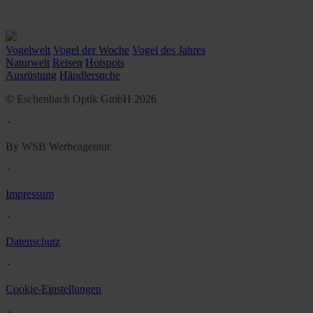
Vogelwelt
Vogel der Woche
Vogel des Jahres
Naturwelt
Reisen
Hotspots
Ausrüstung
Händlersuche
© Eschenbach Optik GmbH 2026
᛫
By WSB Werbeagentur
᛫
Impressum
᛫
Datenschutz
᛫
Cookie-Einstellungen
᛫