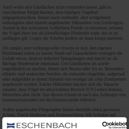
Auch wenn sich Glasflächen nicht vermeiden lassen, gibt es
verschiedene Möglichkeiten, dem häufigen Vogeltod
entgegenzuwirken. Immer noch verbreitet, aber weitgehend
wirkungslos sind einzeln angebrachte Silhouetten von Greifvögeln.
Anstatt in den schwarzen Aufklebern Feinde zu erkennen, nehmen
die Vögel diese nur als kleinflächiges Hindernis wahr, das es zu
umfliegen gilt. Gegen die Scheibe prallen sie dann knapp daneben.
Als simpel, aber wirkungsvoller erweist es sich, den eigenen
Putzfimmel ruhen zu lassen: Staub auf Glasscheiben verringert die
Gefahr etwas, denn er reduziert Spiegelungen und macht sie als
flächige Hindernisse erkennbar. Um Glasflächen als solche
ungefährlich zu machen, bieten sich Muster aller Art an. Besonders
effektiv sind senkrechte Streifen, die entweder eingefräst, aufgemalt
oder aufgeklebt in einem Abstand von weniger als zehn Zentimetern
angebracht werden. Solche Hilfsmittel machen sich die Tatsache
zunutze, dass Vögel im ultravioletten Bereich (UV) sehen können,
Menschen aber nicht. Aus diesem Grund ist auch das Auftragen von
Sonnenschutzmittel auf die Fensterscheibe hilfreich.
Außen angebrachte Fliegengitter bieten ebenfalls einen gewissen
Schutz. Durch Markisen und Sonnenschirme fällt Schatten auf
spiegelnde Scheiben. Am besten lässt sich den Vögeln helfen, indem
das eigene Haus nicht an irgendeiner Stelle für sie als durchsichtig