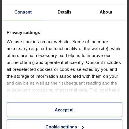
erscheint. Mit Gardinen, Jalousien, Rollos und Lamellenvorhängen
werden Fenster von innen harmlos. Auch Dekorationen aller Art wie
Glasmalereien oder Kinderfarben auf der Außenseite der Fenster
Consent
Details
About
können Abhilfe schaffen.
Wer seine Vogelfreunde im heimischen Garten mit Futter und
Wasser versorgen möchte, sollte auf den Standort achten:
Privacy settings
Futterhäuschen und Nistkästen dürfen nicht in der Nähe von großen
We use cookies on our website. Some of them are
Fenstern oder verglasten Veranden angebracht werden, um die Tiere
nicht unbeabsichtigt in den Tod zu locken.
necessary (e.g. for the functionality of the website), while
others are not necessary but help us to improve our
Schon wenige Maßnahmen reichen, um Vogel und Fenster vor
online offering and operate it efficiently. Consent includes
einem unliebsamen Aufeinandertreffen zu bewahren.
all preselected cookies or cookies selected by you and
Foto: © Andreas Agne / pixelio.de
the storage of information associated with them on your
end device as well as their subsequent reading and the
Tags:
subsequent processing of personal data. The legal basis
Aufklärung
Lebensraum Stadt
Vogelschutz
for the consent with regard to the storage and reading of
information is Art. 25 para. 1 TDDDG and with regard to
Accept all
Previous Post
the processing of personal data Art. 6 para. 1 lit. a
GDPR. We also use cookies from third-party providers.
Vogeltränke selber bauen – Anleitung mit Bild
You can find a list of cookies under "Details". In these
Cookie settings