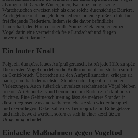
als ungetrübt. Gerade Wintergärten, Balkone und gläserne
Wartehäuschen erweisen sich als eine solche durchsichtige Barriere.
Auch getönte und spiegelnde Scheiben sind eine große Gefahr für
frei fliegende Fiedertiere. Indem sie die davor befindliche
Landschaft, den Himmel oder die Sonne reflektieren, erkennen
Vögel darin eine vermeintlich freie Landschaft und fliegen
unvermindert darauf zu.
Ein lauter Knall
Folgt ein dumpfes, lautes Aufprallgeräusch, ist oft jede Hilfe zu spät:
Die meisten Vögel überleben die Kollision nicht und sterben sofort
an Genickbruch. Überstehen sie den Aufprall zunächst, erliegen sie
häufig innerhalb der nächsten Stunden oder Tage ihren inneren
Verletzungen. Auch äußerlich unverletzt erscheinende Vögel bleiben
in einer Art Schockzustand benommen am Boden zurück ohne zu
flüchten. Eine Gehirnerschütterung lässt sie mehrere Stunden in
diesem reglosen Zustand verharren, ehe sie sich wieder berappeln
und davonfliegen. Dabei sollte das Tier möglichst in Ruhe gelassen
und nicht bewegt werden, sofern es sich in einer geschützten
Umgebung befindet.
Einfache Maßnahmen gegen Vogeltod