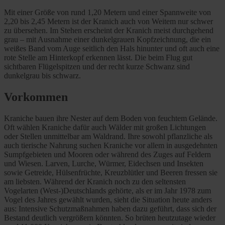
Mit einer Größe von rund 1,20 Metern und einer Spannweite von
2,20 bis 2,45 Metern ist der Kranich auch von Weitem nur schwer
zu übersehen. Im Stehen erscheint der Kranich meist durchgehend
grau – mit Ausnahme einer dunkelgrauen Kopfzeichnung, die ein
weißes Band vom Auge seitlich den Hals hinunter und oft auch eine
rote Stelle am Hinterkopf erkennen lässt. Die beim Flug gut
sichtbaren Flügelspitzen und der recht kurze Schwanz sind
dunkelgrau bis schwarz.
Vorkommen
Kraniche bauen ihre Nester auf dem Boden von feuchtem Gelände.
Oft wählen Kraniche dafür auch Wälder mit großen Lichtungen
oder Stellen unmittelbar am Waldrand. Ihre sowohl pflanzliche als
auch tierische Nahrung suchen Kraniche vor allem in ausgedehnten
Sumpfgebieten und Mooren oder während des Zuges auf Feldern
und Wiesen. Larven, Lurche, Würmer, Eidechsen und Insekten
sowie Getreide, Hülsenfrüchte, Kreuzblütler und Beeren fressen sie
am liebsten. Während der Kranich noch zu den seltensten
Vogelarten (West-)Deutschlands gehörte, als er im Jahr 1978 zum
Vogel des Jahres gewählt wurden, sieht die Situation heute anders
aus: Intensive Schutzmaßnahmen haben dazu geführt, dass sich der
Bestand deutlich vergrößern könnten. So brüten heutzutage wieder