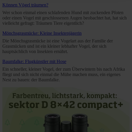
Policy and in the footer of our website).
Können Vögel träumen?
Wer schon einmal einen schlafenden Hund mit zuckenden Pfoten
oder einen Vogel mit geschlossenen Augen beobachtet hat, hat sich
Further information on the procedures used and your
vielleicht gefragt: Träumen Tiere eigentlich?
rights can be found in our
Privacy Policy
|
Imprint
Mönchsgrasmücke: Kleine Insektenjägerin
Die Mönchsgrasmücke ist eine Vogelart aus der Familie der
Grasmücken und ist ein kleiner lebhafter Vogel, der sich
hauptsächlich von Insekten ernährt.
Baumfalke: Flugkünstler mit Hose
Ein schneller, kleiner Vogel, der zum Überwintern bis nach Afrika
fliegt und sich nicht einmal die Mühe machen muss, ein eigenes
Nest zu bauen: der Baumfalke.