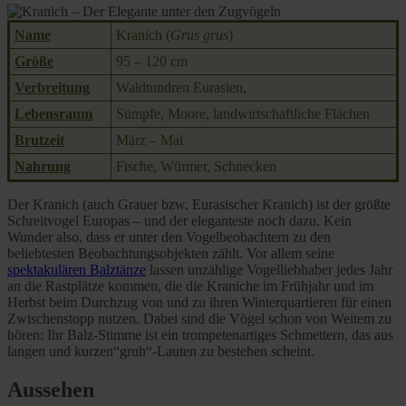
Name
Kranich (
Grus grus
)
Größe
95 – 120 cm
Verbreitung
Waldtundren Eurasien,
Lebensraum
Sümpfe, Moore, landwirtschaftliche Flächen
Brutzeit
März – Mai
Nahrung
Fische, Würmer, Schnecken
Der Kranich (auch Grauer bzw. Eurasischer Kranich) ist der größte
Schreitvogel Europas – und der eleganteste noch dazu. Kein
Wunder also, dass er unter den Vogelbeobachtern zu den
beliebtesten Beobachtungsobjekten zählt. Vor allem seine
spektakulären Balztänze
lassen unzählige Vogelliebhaber jedes Jahr
an die Rastplätze kommen, die die Kraniche im Frühjahr und im
Herbst beim Durchzug von und zu ihren Winterquartieren für einen
Zwischenstopp nutzen. Dabei sind die Vögel schon von Weitem zu
hören: Ihr Balz-Stimme ist ein trompetenartiges Schmettern, das aus
langen und kurzen“gruh“-Lauten zu bestehen scheint.
Aussehen