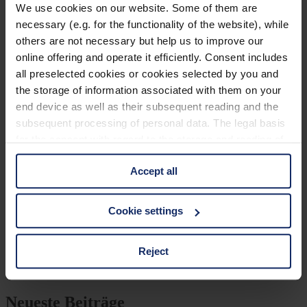
We use cookies on our website. Some of them are
Previous Post
necessary (e.g. for the functionality of the website), while
others are not necessary but help us to improve our
Vögel in der Mythologie
online offering and operate it efficiently. Consent includes
all preselected cookies or cookies selected by you and
Next Post
the storage of information associated with them on your
end device as well as their subsequent reading and the
Von Pinguin bis Kolibri – Diese Merkmale haben
subsequent processing of personal data. The legal basis
alle Vögel
for the consent with regard to the storage and reading of
Kategorien
information is Art. 25 para. 1 TDDDG and with regard to
Accept all
the processing of personal data Art. 6 para. 1 lit. a
Ausrüstung
GDPR. We also use cookies from third-party providers.
Naturwelt
You can find a list of cookies under "Details". In these
Cookie settings
Neu
cases, the consent in these cases the transfer of data to
Reisen
Tier des Monats
third countries, in particular to the U.S.A.
Vogel der Woche
Reject
Vogel des Jahres
Vogelwelt
You can consent to the use of non-essential cookies by
Neueste Beiträge
clicking on the "Accept all" button or change your mind by