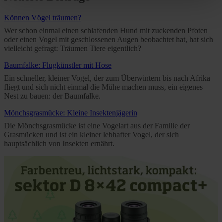
clicking on "Reject". You can access your settings at any
Können Vögel träumen?
time and deselect cookies at any time (in the Privacy
Wer schon einmal einen schlafenden Hund mit zuckenden Pfoten
Policy and in the footer of our website).
oder einen Vogel mit geschlossenen Augen beobachtet hat, hat sich
vielleicht gefragt: Träumen Tiere eigentlich?
Further information on the procedures used and your
Baumfalke: Flugkünstler mit Hose
rights can be found in our
Privacy Policy
|
Imprint
Ein schneller, kleiner Vogel, der zum Überwintern bis nach Afrika
fliegt und sich nicht einmal die Mühe machen muss, ein eigenes
Nest zu bauen: der Baumfalke.
Mönchsgrasmücke: Kleine Insektenjägerin
Die Mönchsgrasmücke ist eine Vogelart aus der Familie der
Grasmücken und ist ein kleiner lebhafter Vogel, der sich
hauptsächlich von Insekten ernährt.