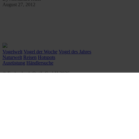
August 27, 2012
Vogelwelt
Vogel der Woche
Vogel des Jahres
Naturwelt
Reisen
Hotspots
Ausrüstung
Händlersuche
© Eschenbach Optik GmbH 2026
᛫
By WSB Werbeagentur
᛫
Impressum
᛫
Datenschutz