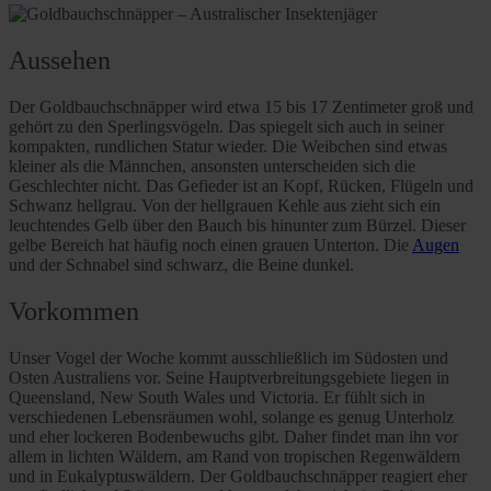
Aussehen
Der Goldbauchschnäpper wird etwa 15 bis 17 Zentimeter groß und
gehört zu den Sperlingsvögeln. Das spiegelt sich auch in seiner
kompakten, rundlichen Statur wieder. Die Weibchen sind etwas
kleiner als die Männchen, ansonsten unterscheiden sich die
Geschlechter nicht. Das Gefieder ist an Kopf, Rücken, Flügeln und
Schwanz hellgrau. Von der hellgrauen Kehle aus zieht sich ein
leuchtendes Gelb über den Bauch bis hinunter zum Bürzel. Dieser
gelbe Bereich hat häufig noch einen grauen Unterton. Die
Augen
und der Schnabel sind schwarz, die Beine dunkel.
Vorkommen
Unser Vogel der Woche kommt ausschließlich im Südosten und
Osten Australiens vor. Seine Hauptverbreitungsgebiete liegen in
Queensland, New South Wales und Victoria. Er fühlt sich in
verschiedenen Lebensräumen wohl, solange es genug Unterholz
und eher lockeren Bodenbewuchs gibt. Daher findet man ihn vor
allem in lichten Wäldern, am Rand von tropischen Regenwäldern
und in Eukalyptuswäldern. Der Goldbauchschnäpper reagiert eher