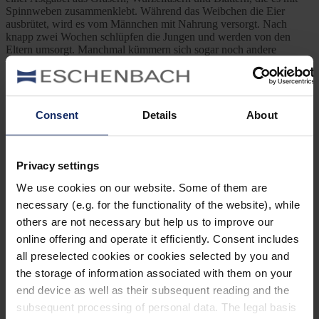
Spinnweben zusammenklebt. Während das Weibchen die Eier
ausbrütet, wird es vom Männchen mit Nahrung versorgt. Nach
knapp zwei Wochen schlüpfen die Jungen und werden von den
Eltern umsorgt. Manchmal kümmern sich sogar noch andere
Artgenossen um die Kleinen.
Foto: patrickkavanagh (
CC BY 2.0
)
Consent
Details
About
Previous Post
Dawn Chorus – Haltet das Vogelkonzert vor eurer
Tür fest
Privacy settings
We use cookies on our website. Some of them are
necessary (e.g. for the functionality of the website), while
Next Post
others are not necessary but help us to improve our
Turbulente Paarungszeit beim Zaunkönig
online offering and operate it efficiently. Consent includes
all preselected cookies or cookies selected by you and
Kategorien
the storage of information associated with them on your
end device as well as their subsequent reading and the
Ausrüstung
subsequent processing of personal data. The legal basis
Naturwelt