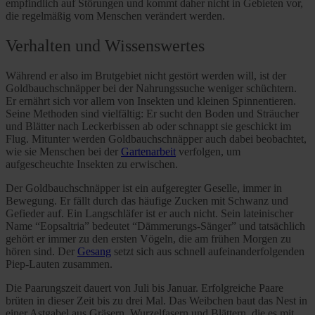
empfindlich auf Störungen und kommt daher nicht in Gebieten vor,
die regelmäßig vom Menschen verändert werden.
Verhalten und Wissenswertes
Während er also im Brutgebiet nicht gestört werden will, ist der
Goldbauchschnäpper bei der Nahrungssuche weniger schüchtern.
Er ernährt sich vor allem von Insekten und kleinen Spinnentieren.
Seine Methoden sind vielfältig: Er sucht den Boden und Sträucher
und Blätter nach Leckerbissen ab oder schnappt sie geschickt im
Flug. Mitunter werden Goldbauchschnäpper auch dabei beobachtet,
wie sie Menschen bei der
Gartenarbeit
verfolgen, um
aufgescheuchte Insekten zu erwischen.
Der Goldbauchschnäpper ist ein aufgeregter Geselle, immer in
Bewegung. Er fällt durch das häufige Zucken mit Schwanz und
Gefieder auf. Ein Langschläfer ist er auch nicht. Sein lateinischer
Name “Eopsaltria” bedeutet “Dämmerungs-Sänger” und tatsächlich
gehört er immer zu den ersten Vögeln, die am frühen Morgen zu
hören sind. Der
Gesang
setzt sich aus schnell aufeinanderfolgenden
Piep-Lauten zusammen.
Die Paarungszeit dauert von Juli bis Januar. Erfolgreiche Paare
brüten in dieser Zeit bis zu drei Mal. Das Weibchen baut das Nest in
einer Astgabel aus Gräsern, Wurzelfasern und Blättern, die es mit