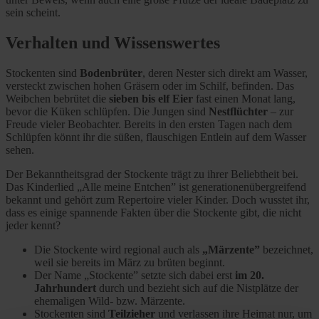
sein scheint.
Verhalten und Wissenswertes
Stockenten sind
Bodenbrüter
, deren Nester sich direkt am Wasser,
versteckt zwischen hohen Gräsern oder im Schilf, befinden. Das
Weibchen bebrütet die
sieben bis elf Eier
fast einen Monat lang,
bevor die Küken schlüpfen. Die Jungen sind
Nestflüchter
– zur
Freude vieler Beobachter. Bereits in den ersten Tagen nach dem
Schlüpfen könnt ihr die süßen, flauschigen Entlein auf dem Wasser
sehen.
Der Bekanntheitsgrad der Stockente trägt zu ihrer Beliebtheit bei.
Das Kinderlied „Alle meine Entchen” ist generationenübergreifend
bekannt und gehört zum Repertoire vieler Kinder. Doch wusstet ihr,
dass es einige spannende Fakten über die Stockente gibt, die nicht
jeder kennt?
Die Stockente wird regional auch als
„Märzente”
bezeichnet,
weil sie bereits im März zu brüten beginnt.
Der Name „Stockente” setzte sich dabei erst
im 20.
Jahrhundert
durch und bezieht sich auf die Nistplätze der
ehemaligen Wild- bzw. Märzente.
Stockenten sind
Teilzieher
und verlassen ihre Heimat nur, um