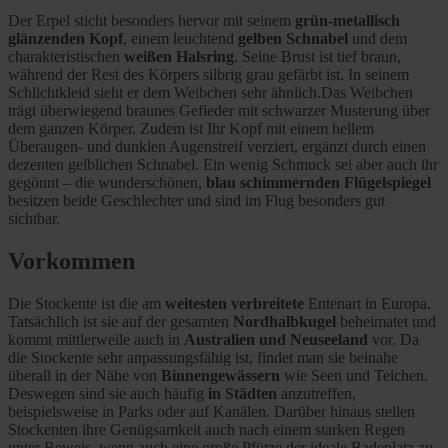
Der Erpel sticht besonders hervor mit seinem
grün-metallisch
glänzenden Kopf
, einem leuchtend
gelben Schnabel
und dem
charakteristischen
weißen Halsring
. Seine Brust ist tief braun,
während der Rest des Körpers silbrig grau gefärbt ist. In seinem
Schlichtkleid sieht er dem Weibchen sehr ähnlich.Das Weibchen
trägt überwiegend braunes Gefieder mit schwarzer Musterung über
dem ganzen Körper. Zudem ist Ihr Kopf mit einem hellem
Überaugen- und dunklen Augenstreif verziert, ergänzt durch einen
dezenten gelblichen Schnabel. Ein wenig Schmuck sei aber auch ihr
gegönnt – die wunderschönen,
blau schimmernden Flügelspiegel
besitzen beide Geschlechter und sind im Flug besonders gut
sichtbar.
Vorkommen
Die Stockente ist die am
weitesten verbreitete
Entenart in Europa.
Tatsächlich ist sie auf der gesamten
Nordhalbkugel
beheimatet und
kommt mittlerweile auch in
Australien und Neuseeland
vor. Da
die Stockente sehr anpassungsfähig ist, findet man sie beinahe
überall in der Nähe von
Binnengewässern
wie Seen und Teichen.
Deswegen sind sie auch häufig
in Städten
anzutreffen,
beispielsweise in Parks oder auf Kanälen. Darüber hinaus stellen
Stockenten ihre Genügsamkeit auch nach einem starken Regen
unter Beweis, wenn auch eine große Pfütze der ideale Badeplatz zu