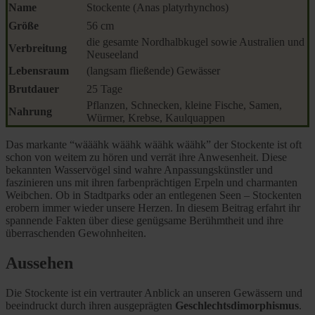
Name
Stockente (Anas platyrhynchos)
Größe
56 cm
die gesamte Nordhalbkugel sowie Australien und
Verbreitung
Neuseeland
Lebensraum
(langsam fließende) Gewässer
Brut
dauer
25 Tage
Pflanzen, Schnecken, kleine Fische, Samen,
Nahrung
Würmer, Krebse, Kaulquappen
Das markante “wääähk wäähk wäähk wäähk” der Stockente ist oft
schon von weitem zu hören und verrät ihre Anwesenheit. Diese
bekannten Wasservögel sind wahre Anpassungskünstler und
faszinieren uns mit ihren farbenprächtigen Erpeln und charmanten
Weibchen. Ob in Stadtparks oder an entlegenen Seen – Stockenten
erobern immer wieder unsere Herzen. In diesem Beitrag erfahrt ihr
spannende Fakten über diese genügsame Berühmtheit und ihre
überraschenden Gewohnheiten.
Aussehen
Die Stockente ist ein vertrauter Anblick an unseren Gewässern und
beeindruckt durch ihren ausgeprägten
Geschlechtsdimorphismus
.