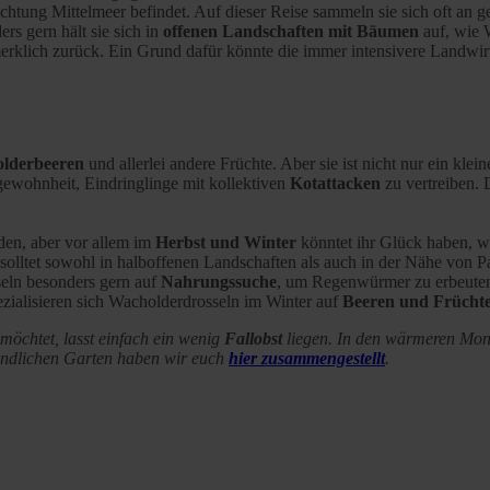
htung Mittelmeer befindet. Auf dieser Reise sammeln sie sich oft an g
rs gern hält sie sich in
offenen Landschaften mit Bäumen
auf, wie 
klich zurück. Ein Grund dafür könnte die immer intensivere Landwirtsc
lderbeeren
und allerlei andere Früchte. Aber sie ist nicht nur ein k
gewohnheit, Eindringlinge mit kollektiven
Kotattacken
zu vertreiben. 
den, aber vor allem im
Herbst und Winter
könntet ihr Glück haben, w
r solltet sowohl in halboffenen Landschaften als auch in der Nähe von
seln besonders gern auf
Nahrungssuche
, um Regenwürmer zu erbeuten.
ialisieren sich Wacholderdrosseln im Winter auf
Beeren und Frücht
öchtet, lasst einfach ein wenig
Fallobst
liegen. In den wärmeren Mona
eundlichen Garten haben wir euch
hier zusammengestellt
.