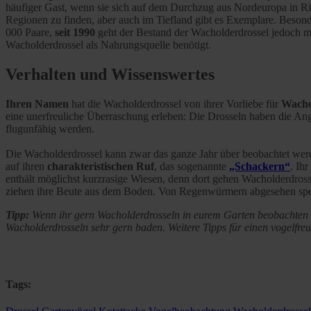
häufiger Gast, wenn sie sich auf dem Durchzug aus Nordeuropa in Ric
Regionen zu finden, aber auch im Tiefland gibt es Exemplare. Besonde
000 Paare,
seit 1990
geht der Bestand der Wacholderdrossel jedoch mer
Wacholderdrossel als Nahrungsquelle benötigt.
Verhalten und Wissenswertes
Ihren Namen
hat die Wacholderdrossel von ihrer Vorliebe für
Wacho
eine unerfreuliche Überraschung erleben: Die Drosseln haben die An
flugunfähig werden.
Die Wacholderdrossel kann zwar das ganze Jahr über beobachtet wer
auf ihren
charakteristischen Ruf
, das sogenannte
„Schackern“
. Ih
enthält möglichst kurzrasige Wiesen, denn dort gehen Wacholderdros
ziehen ihre Beute aus dem Boden. Von Regenwürmern abgesehen spez
Tipp:
Wenn ihr gern Wacholderdrosseln in eurem Garten beobachten m
Wacholderdrosseln sehr gern baden. Weitere Tipps für einen vogelfr
Tags: