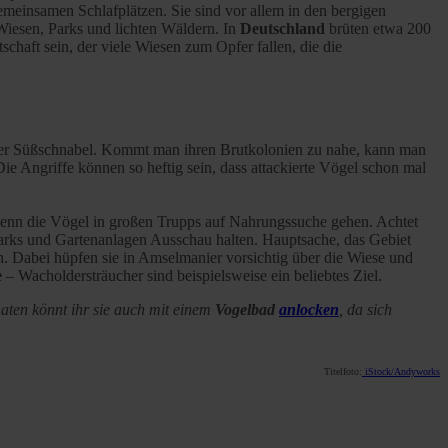
emeinsamen Schlafplätzen. Sie sind vor allem in den bergigen
Wiesen, Parks und lichten Wäldern. In
Deutschland
brüten etwa 200
haft sein, der viele Wiesen zum Opfer fallen, die die
leiner Süßschnabel. Kommt man ihren Brutkolonien zu nahe, kann man
Die Angriffe können so heftig sein, dass attackierte Vögel schon mal
enn die Vögel in großen Trupps auf Nahrungssuche gehen. Achtet
 Parks und Gartenanlagen Ausschau halten. Hauptsache, das Gebiet
 Dabei hüpfen sie in Amselmanier vorsichtig über die Wiese und
e
– Wacholdersträucher sind beispielsweise ein beliebtes Ziel.
ten könnt ihr sie auch mit einem
Vogelbad
anlocken
, da sich
Titelfoto:
iStock/Andyworks