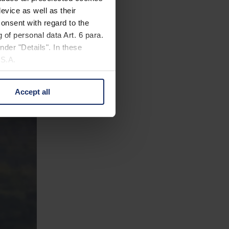
evice as well as their
onsent with regard to the
 of personal data Art. 6 para.
nder "Details". In these
U.S.A.
Accept all
 change your mind by clicking
e Privacy Policy and in the
cy
|
Imprint