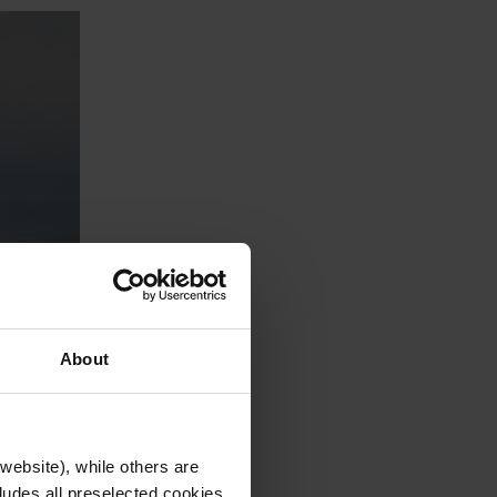
About
website), while others are
cludes all preselected cookies