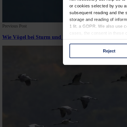
or cookies selected by you a
subsequent reading and the s
storage and reading of inform
Previous Post
1 lit. a GDPR. We also use co
cases, the consent in these ca
Wie Vögel bei Sturm und Wind Schutz finden
Reject
You can consent to the use of
on "Reject". You can access y
footer of our website).
Further information on the p