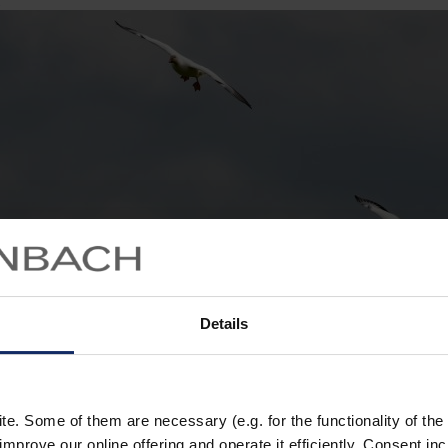
Details
. Some of them are necessary (e.g. for the functionality of the 
improve our online offering and operate it efficiently. Consent in