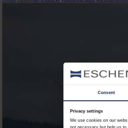
Drossel
Gartenvögel
Kotattacke
Vogelbeobachtung
Wacholderdrossel
Consent
Privacy settings
We use cookies on our website
not necessary but help us to 