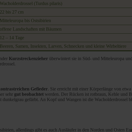
Wacholderdrossel (Turdus pilaris)
22 bis 27 cm
Mitteleuropa bis Ostsibirien
offene Landschaften mit Bäumen
12 – 14 Tage
Beeren, Samen, Insekten, Larven, Schnecken und kleine Wirbeltiere
ender
Kurzstreckenzieher
überwintert sie in Süd- und Mitteleuropa und
drossel.
kontrastreichen Gefieder
. Sie erreicht mit einer Körperlänge von etwa
er sehr
gut beobachtet
werden. Der Rücken ist rotbraun, Kehle und B
unkelgrau gefärbt. An Kopf und Wangen ist die Wacholderdrossel blaug
sibirien, allerdings gibt es auch Ausläufer in den Norden und Osten Eu