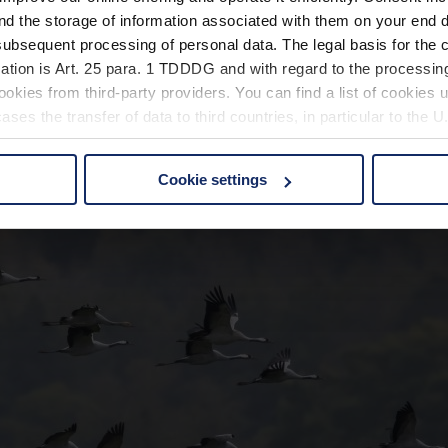
nd the storage of information associated with them on your end d
ubsequent processing of personal data. The legal basis for the c
ation is Art. 25 para. 1 TDDDG and with regard to the processing
okies from third-party providers. You can find a list of cookies u
ses the transfer of data to third countries, in particular to the 
Cookie settings
 non-essential cookies by clicking on the "Accept all" button or
our settings at any time and deselect cookies at any time (in th
rocedures used and your rights can be found in our
Privacy Poli