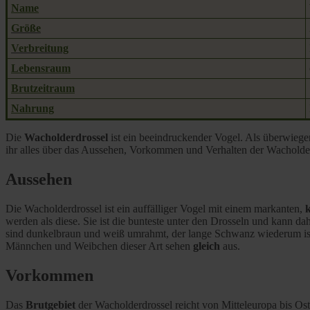
Name
Größe
Verbreitung
Lebensraum
Brutzeitraum
Nahrung
Die
Wacholderdrossel
ist ein beeindruckender Vogel. Als überwieg
ihr alles über das Aussehen, Vorkommen und Verhalten der Wacholder
Aussehen
Die Wacholderdrossel ist ein auffälliger Vogel mit einem markanten,
werden als diese. Sie ist die bunteste unter den Drosseln und kann dah
sind dunkelbraun und weiß umrahmt, der lange Schwanz wiederum ist d
Männchen und Weibchen dieser Art sehen
gleich
aus.
Vorkommen
Das
Brutgebiet
der Wacholderdrossel reicht von Mitteleuropa bis Ost