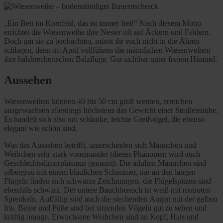
„Ein Bett im Kornfeld, das ist immer frei!“ Nach diesem Motto
errichtet die Wiesenweihe ihre Nester oft auf Äckern und Feldern.
Doch um sie zu beobachten, müsst ihr euch nicht in die Ähren
schlagen, denn im April vollführen die männlichen Wiesenweihen
ihre halsbrecherischen Balzflüge. Gut sichtbar unter freiem Himmel.
Aussehen
Wiesenweihen können 40 bis 50 cm groß werden, erreichen
ausgewachsen allerdings höchstens das Gewicht einer Straßentaube.
Es handelt sich also um schlanke, leichte Greifvögel, die ebenso
elegant wie schön sind.
Was das Aussehen betrifft, unterscheiden sich Männchen und
Weibchen sehr stark voneinander (dieses Phänomen wird auch
Geschlechtsdimorphismus genannt). Die adulten Männchen sind
silbergrau mit einem bläulichen Schimmer, nur an den langen
Flügeln finden sich schwarze Zeichnungen, die Flügelspitzen sind
ebenfalls schwarz. Der untere Bauchbereich ist weiß mit rostroten
Sprenkeln. Auffällig sind auch die stechenden Augen mit der gelben
Iris. Beine und Füße sind bei sitzenden Vögeln gut zu sehen und
kräftig orange. Erwachsene Weibchen sind an Kopf, Hals und