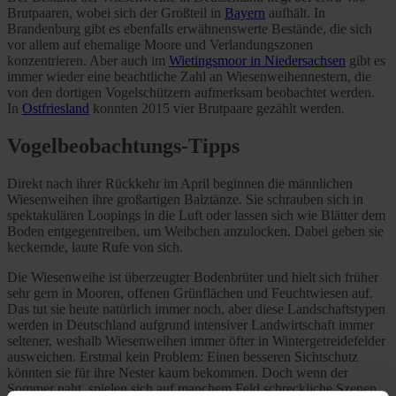
Brutpaaren, wobei sich der Großteil in
Bayern
aufhält. In
Brandenburg gibt es ebenfalls erwähnenswerte Bestände, die sich
vor allem auf ehemalige Moore und Verlandungszonen
konzentrieren. Aber auch im
Wietingsmoor in Niedersachsen
gibt es
immer wieder eine beachtliche Zahl an Wiesenweihennestern, die
von den dortigen Vogelschützern aufmerksam beobachtet werden.
In
Ostfriesland
konnten 2015 vier Brutpaare gezählt werden.
Vogelbeobachtungs-Tipps
Direkt nach ihrer Rückkehr im April beginnen die männlichen
Wiesenweihen ihre großartigen Balztänze. Sie schrauben sich in
spektakulären Loopings in die Luft oder lassen sich wie Blätter dem
Boden entgegentreiben, um Weibchen anzulocken. Dabei geben sie
keckernde, laute Rufe von sich.
Die Wiesenweihe ist überzeugter Bodenbrüter und hielt sich früher
sehr gern in Mooren, offenen Grünflächen und Feuchtwiesen auf.
Das tut sie heute natürlich immer noch, aber diese Landschaftstypen
werden in Deutschland aufgrund intensiver Landwirtschaft immer
seltener, weshalb Wiesenweihen immer öfter in Wintergetreidefelder
ausweichen. Erstmal kein Problem: Einen besseren Sichtschutz
könnten sie für ihre Nester kaum bekommen. Doch wenn der
Sommer naht, spielen sich auf manchem Feld schreckliche Szenen