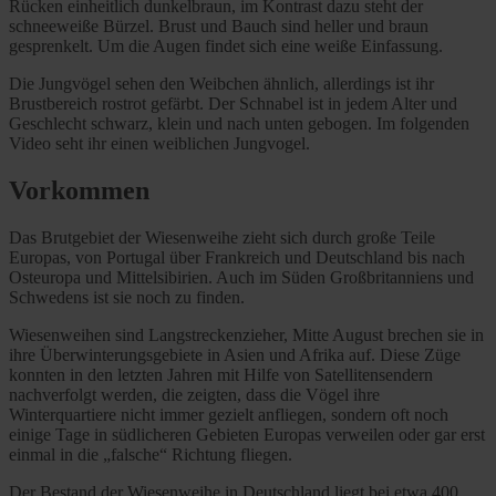
Rücken einheitlich dunkelbraun, im Kontrast dazu steht der
schneeweiße Bürzel. Brust und Bauch sind heller und braun
gesprenkelt. Um die Augen findet sich eine weiße Einfassung.
Die Jungvögel sehen den Weibchen ähnlich, allerdings ist ihr
Brustbereich rostrot gefärbt. Der Schnabel ist in jedem Alter und
Geschlecht schwarz, klein und nach unten gebogen. Im folgenden
Video seht ihr einen weiblichen Jungvogel.
Vorkommen
Das Brutgebiet der Wiesenweihe zieht sich durch große Teile
Europas, von Portugal über Frankreich und Deutschland bis nach
Osteuropa und Mittelsibirien. Auch im Süden Großbritanniens und
Schwedens ist sie noch zu finden.
Wiesenweihen sind Langstreckenzieher, Mitte August brechen sie in
ihre Überwinterungsgebiete in Asien und Afrika auf. Diese Züge
konnten in den letzten Jahren mit Hilfe von Satellitensendern
nachverfolgt werden, die zeigten, dass die Vögel ihre
Winterquartiere nicht immer gezielt anfliegen, sondern oft noch
einige Tage in südlicheren Gebieten Europas verweilen oder gar erst
einmal in die „falsche“ Richtung fliegen.
Der Bestand der Wiesenweihe in Deutschland liegt bei etwa 400