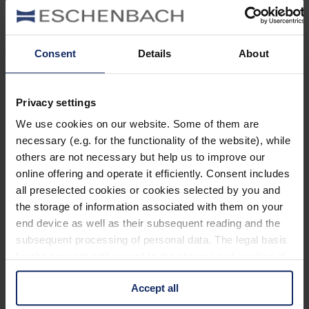
ab. Denn wenn die Mähdrescher kommen, sind die meisten
Jungtiere noch nicht flügge und fallen den Maschinen zum Opfer.
Naturschützer helfen, indem sie die Nester finden und den Bereich
absperren, damit die Landwirte einen Bogen um das wertvolle
Consent
Details
About
Versteck machen. Für den finanziellen Verlust werden sie übrigens
in den meisten Fällen vom Staat entschädigt.
Foto:
Donald Macauley
(Lizenz:
CC BY-SA 2.0
) / flickr.com
Privacy settings
Tags:
We use cookies on our website. Some of them are
necessary (e.g. for the functionality of the website), while
Agrarvögel
Bodenbrüter
Zugvögel
others are not necessary but help us to improve our
Previous Post
online offering and operate it efficiently. Consent includes
all preselected cookies or cookies selected by you and
Das Schnabeltier – Kuriosum aus Urzeiten?
the storage of information associated with them on your
end device as well as their subsequent reading and the
Next Post
subsequent processing of personal data. The legal basis
for the consent with regard to the storage and reading of
Nie wieder Fotochaos
information is Art. 25 para. 1 TDDDG and with regard to
Accept all
the processing of personal data Art. 6 para. 1 lit. a
1 Comment
GDPR. We also use cookies from third-party providers.