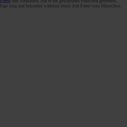
öchern
und Nistkästen. Hat er ein geschütztes Plätzchen gefunden,
 15 Tage lang und bekommt während dieser Zeit Futter vom Männchen.