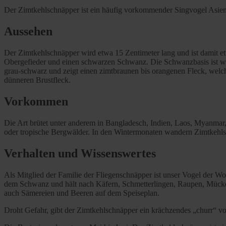
Der Zimtkehlschnäpper ist ein häufig vorkommender Singvogel Asiens, 
Aussehen
Der Zimtkehlschnäpper wird etwa 15 Zentimeter lang und ist damit et
Obergefieder und einen schwarzen Schwanz. Die Schwanzbasis ist weiß
grau-schwarz und zeigt einen zimtbraunen bis orangenen Fleck, welch
dünneren Brustfleck.
Vorkommen
Die Art brütet unter anderem in Bangladesch, Indien, Laos, Myanmar
oder tropische Bergwälder. In den Wintermonaten wandern Zimtkehls
Verhalten und Wissenswertes
Als Mitglied der Familie der Fliegenschnäpper ist unser Vogel der W
dem Schwanz und hält nach Käfern, Schmetterlingen, Raupen, Mücken
auch Sämereien und Beeren auf dem Speiseplan.
Droht Gefahr, gibt der Zimtkehlschnäpper ein krächzendes „churr“ von 