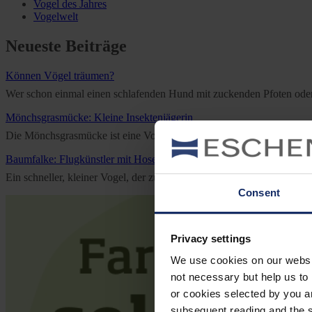
Vogel des Jahres
Vogelwelt
Neueste Beiträge
Können Vögel träumen?
Wer schon einmal einen schlafenden Hund mit zuckenden Pfoten oder e
Mönchsgrasmücke: Kleine Insektenjägerin
Die Mönchsgrasmücke ist eine Vogelart aus der Familie der Grasmücken
Baumfalke: Flugkünstler mit Hose
Ein schneller, kleiner Vogel, der zum Überwintern bis nach Afrika f
Consent
Privacy settings
We use cookies on our website
not necessary but help us to 
or cookies selected by you a
subsequent reading and the s