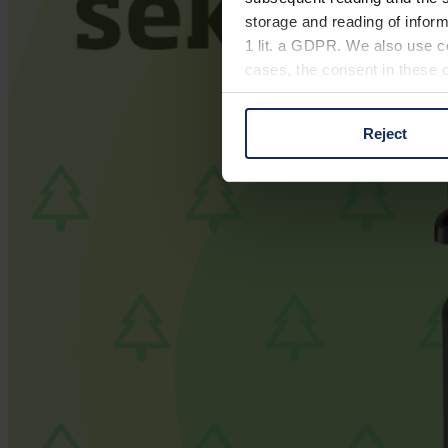
storage and reading of inform
1 lit. a GDPR. We also use co
cases, the consent in these ca
Reject
You can consent to the use of
on "Reject". You can access y
footer of our website).
Further information on the p