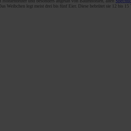
ein Höhlenbrüter und besonders angetan von Baumhöhlen, alten
Spechtl
 Das Weibchen legt meist drei bis fünf Eier. Diese bebrütet sie 12 bis