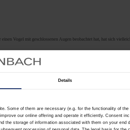
inen Vogel mit geschlossenen Augen beobachtet hat, hat sich vielleich
 und ist ein kleiner lebhafter Vogel, der sich hauptsächlich von Insek
liegt und sich nicht einmal die Mühe machen muss, ein eigenes Nest zu 
Details
. Some of them are necessary (e.g. for the functionality of the 
improve our online offering and operate it efficiently. Consent in
nd the storage of information associated with them on your end d
ubsequent processing of personal data. The legal basis for the c