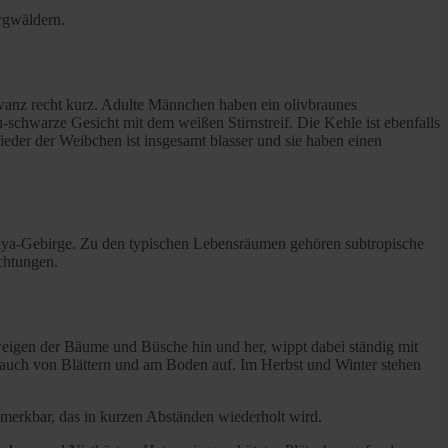
ergwäldern.
hwanz recht kurz. Adulte Männchen haben ein olivbraunes
schwarze Gesicht mit dem weißen Stirnstreif. Die Kehle ist ebenfalls
eder der Weibchen ist insgesamt blasser und sie haben einen
laya-Gebirge. Zu den typischen Lebensräumen gehören subtropische
chtungen.
Zweigen der Bäume und Büsche hin und her, wippt dabei ständig mit
 auch von Blättern und am Boden auf. Im Herbst und Winter stehen
bemerkbar, das in kurzen Abständen wiederholt wird.