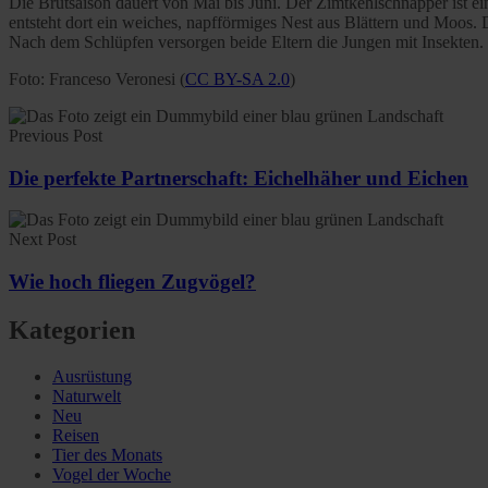
Die Brutsaison dauert von Mai bis Juni. Der Zimtkehlschnäpper ist 
entsteht dort ein weiches, napfförmiges Nest aus Blättern und Moos.
Nach dem Schlüpfen versorgen beide Eltern die Jungen mit Insekten.
Foto: Franceso Veronesi (
CC BY-SA 2.0
)
Previous Post
Die perfekte Partnerschaft: Eichelhäher und Eichen
Next Post
Wie hoch fliegen Zugvögel?
Kategorien
Ausrüstung
Naturwelt
Neu
Reisen
Tier des Monats
Vogel der Woche