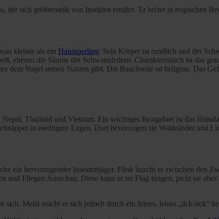
der sich größtenteils von Insekten ernährt. Er brütet in tropischen B
was kleiner als ein
Haussperling
. Sein Körper ist rundlich und der Sc
, ebenso die Säume der Schwanzfedern. Charakteristisch ist das grau-
er dem Vogel seinen Namen gibt. Die Bauchseite ist hellgrau. Das Gefi
, Nepal, Thailand und Vietnam. Ein wichtiges Brutgebiet ist das Hima
chnäpper in niedrigere Lagen. Dort bevorzugen sie Waldränder und Li
oche ein hervorragender Insektenjäger. Flink huscht er zwischen den 
 und Fliegen Ausschau. Diese kann er im Flug fangen, pickt sie aber
sich. Meist macht er sich jedoch durch ein feines, leises „tick-tick“ 