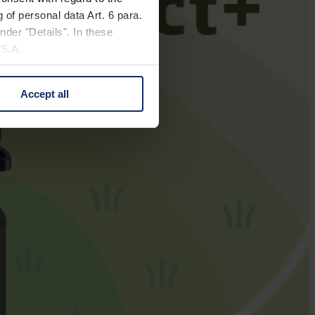
 of personal data Art. 6 para.
nder "Details". In these
U.S.A.
Accept all
 change your mind by clicking
e Privacy Policy and in the
cy
|
Imprint