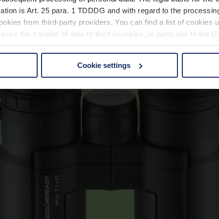
ation is Art. 25 para. 1 TDDDG and with regard to the processing
okies from third-party providers. You can find a list of cookies u
ses the transfer of data to third countries, in particular to the 
Cookie settings
 non-essential cookies by clicking on the "Accept all" button or
our settings at any time and deselect cookies at any time (in th
rocedures used and your rights can be found in our
Privacy Poli