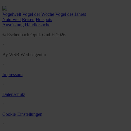
Vogelwelt
Vogel der Woche
Vogel des Jahres
Naturwelt
Reisen
Hotspots
Ausrüstung
Händlersuche
© Eschenbach Optik GmbH 2026
᛫
By WSB Werbeagentur
᛫
Impressum
᛫
Datenschutz
᛫
Cookie-Einstellungen
᛫