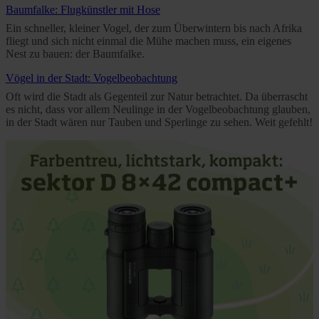
Further information on the procedures used and your
Baumfalke: Flugkünstler mit Hose
rights can be found in our
Privacy Policy
|
Imprint
Ein schneller, kleiner Vogel, der zum Überwintern bis nach Afrika
fliegt und sich nicht einmal die Mühe machen muss, ein eigenes
Nest zu bauen: der Baumfalke.
Vögel in der Stadt: Vogelbeobachtung
Oft wird die Stadt als Gegenteil zur Natur betrachtet. Da überrascht
es nicht, dass vor allem Neulinge in der Vogelbeobachtung glauben,
in der Stadt wären nur Tauben und Sperlinge zu sehen. Weit gefehlt!