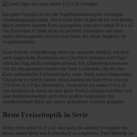
Ein gutes Fernglas ist bei der Vogelbeobachtung der wichtigste
Ausrüstungsgegenstand. Doch nicht jeder ist gewillt für sein Hobby
gleich mehrere tausend Euro auszugeben. Das neue sektor D 8 x 42
von Eschenbach Optik ist da die perfekte Alternative und dank
seiner überzeugenden technischen Daten der ideale Begleiter für
Vogelbeobachter.
Seine 8-fache Vergrößerung bietet ein optimales Sehfeld, mit dem
auch ungeschulte Beobachter den Überblick behalten und Vögel
selbst im Flug leicht verfolgen können. Der Objektivdurchmesser
von 42 mm garantiert zudem eine hohe Lichtstärke, die für eine
klare, authentische Farbwiedergabe sorgt. Dank seines Magnesium-
Chassis ist es extrem robust. Hinzu kommt der faire Preis von nur
279 Euro (UVP des Herstellers). So besticht das sektor D 8 x 42
von Eschenbach durch ein sehr gutes Preis-Leistungsverhältnis und
lässt Hobbybeobachter auch ohne großen Geldeinsatz den
wunderschönen Blick auf unsere gefiederten Freunde genießen.
Beste Freizeitoptik in Serie
Neben dem sektor D 8 x 42 sind auch die anderen Ferngläser der
neuen sektor-Serie von Eschenbach zu empfehlen. Fünf Modelle mit