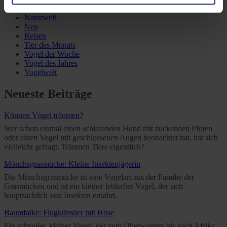
Ausrüstung
Naturwelt
You can consent to the use of non-essential cookies by
Neu
clicking on the "Accept all" button or change your mind by
Reisen
clicking on "Reject". You can access your settings at any
Tier des Monats
Vogel der Woche
time and deselect cookies at any time (in the Privacy
Vogel des Jahres
Policy and in the footer of our website).
Vogelwelt
Neueste Beiträge
Further information on the procedures used and your
rights can be found in our
Privacy Policy
|
Imprint
Können Vögel träumen?
Wer schon einmal einen schlafenden Hund mit zuckenden Pfoten
oder einen Vogel mit geschlossenen Augen beobachtet hat, hat sich
vielleicht gefragt: Träumen Tiere eigentlich?
Mönchsgrasmücke: Kleine Insektenjägerin
Die Mönchsgrasmücke ist eine Vogelart aus der Familie der
Grasmücken und ist ein kleiner lebhafter Vogel, der sich
hauptsächlich von Insekten ernährt.
Baumfalke: Flugkünstler mit Hose
Ein schneller, kleiner Vogel, der zum Überwintern bis nach Afrika