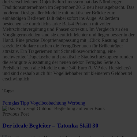
drei verschiedenen Objektivdurchmessern hat das Nürnberger
Traditionsunternehmen im September 2012 neu herausgebracht. Das
moderne Design aller Modelle mit praktischer Brücke zum
einhändigen Bedienen fällt dabei sofort ins Auge. Außerdem
bestechen sie durch lichtstarke Bak-4 Prismen mit voller
Mehrschichtvergütung und Phasenkorrektur. Im Vergleich zu den
Vorgängermodellen sind sie deutlich leichter und liegen besser in der
Hand. Eine präzise Dioptrienanpassung mit „Click-Rastung“ und
spezielle Okulare machen die Ferngläser auch für Brillenträger
attraktiv. Ein Trageriemen mit Schnelllösevorrichtung, eine
hochwertige Tragetasche und praktische Staubschutzkappen runden
die sehr gute Ausstattung der neuen sektor-Fernglas-Serie ab.
Preislich liegen alle Modelle unter 340 Euro (UVP des Herstellers)
und sind deshalb auch für Vogelliebhaber mit kleinerem Geldbeutel
erschwinglich.
Tags:
Fernglas
Tipp
Vogelbeobachtung
Werbung
Previous Post
Der ideale Begleiter – Tatonka Skill 30