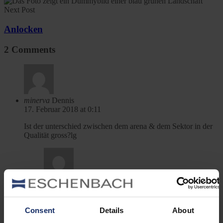
Next Post
Anlocken
2 Comments
minerva
Dennis
17. Februar 2018 at 0:11
Ist der unterschied zwischen dem arena & dem Sektor in der
Qualität gross?lg
minerva
Christian Kolbe
21. Februar 2018 at 11:31
Hallo Dennis,
Consent
Details
About