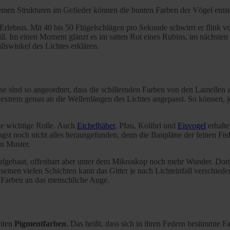
einen Strukturen im Gefieder können die bunten Farben der Vögel ents
 Erlebnis. Mit 40 bis 50 Flügelschlägen pro Sekunde schwirrt er flink v
ll. Im einen Moment glänzt es im satten Rot eines Rubins, im nächsten e
llswinkel des Lichtes erklären.
se sind so angeordnet, dass die schillernden Farben von den Lamellen a
n extrem genau an die Wellenlängen des Lichtes angepasst. So können, 
ine wichtige Rolle. Auch
Eichelhäher
, Pfau, Kolibri und
Eisvogel
erhalte
ngst noch nicht alles herausgefunden, denn die Baupläne der feinen Fed
n Muster.
fgebaut, offenbart aber unter dem Mikroskop noch mehr Wunder. Dort ze
einen vielen Schichten kann das Gitter je nach Lichteinfall verschiede
 Farben an das menschliche Auge.
nnten
Pigmentfarben
. Das heißt, dass sich in ihren Federn bestimmte F