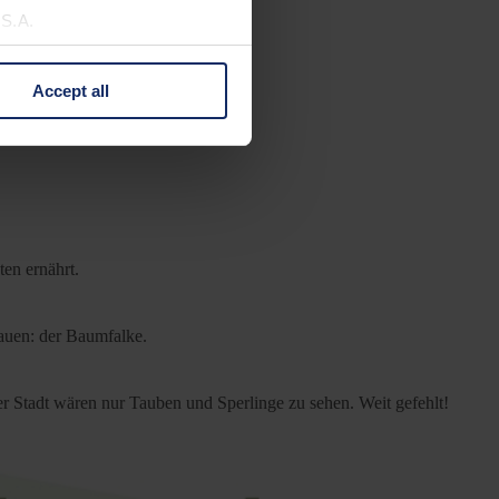
U.S.A.
Accept all
 change your mind by clicking
e Privacy Policy and in the
cy
|
Imprint
ten ernährt.
bauen: der Baumfalke.
der Stadt wären nur Tauben und Sperlinge zu sehen. Weit gefehlt!