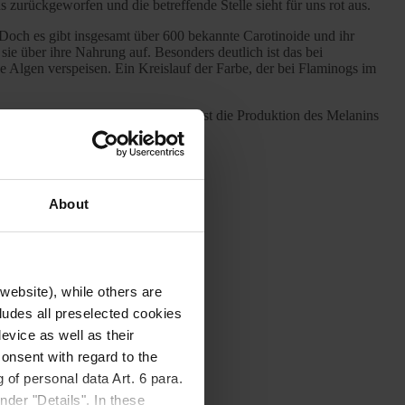
zurückgeworfen und die betreffende Stelle sieht für uns rot aus.
 Doch es gibt insgesamt über 600 bekannte Carotinoide und ihr
ie über ihre Nahrung auf. Besonders deutlich ist das bei
 Algen verspeisen. Ein Kreislauf der Farbe, der bei Flaminogs im
che Töne verantwortlich. Manchmal ist die Produktion des Melanins
annende Fakten.
About
website), while others are
cludes all preselected cookies
evice as well as their
onsent with regard to the
 of personal data Art. 6 para.
nder "Details". In these