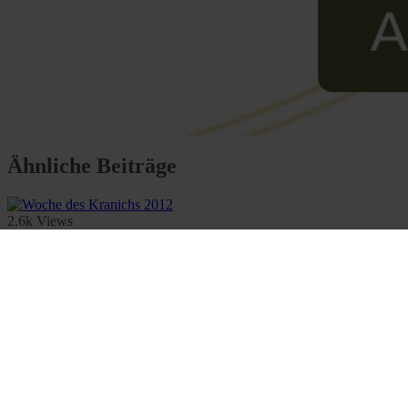
Ähnliche Beiträge
2.6k Views
5 Minute read
Woche des Kranichs 2012
Für begeisterte Vogelbeobachter und Kranichliebhaber ist sie ein Mu
By Alexandra Huth
September 14, 2012
2.6k Views