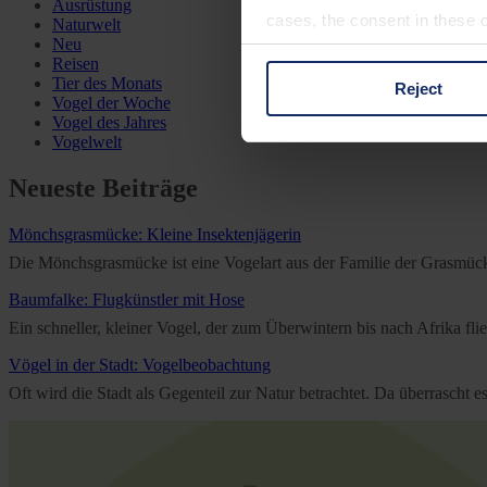
Ausrüstung
cases, the consent in these ca
Naturwelt
Neu
Reisen
Tier des Monats
Reject
You can consent to the use of
Vogel der Woche
Vogel des Jahres
on "Reject". You can access y
Vogelwelt
footer of our website).
Neueste Beiträge
Further information on the p
Mönchsgrasmücke: Kleine Insektenjägerin
Die Mönchsgrasmücke ist eine Vogelart aus der Familie der Grasmücken
Baumfalke: Flugkünstler mit Hose
Ein schneller, kleiner Vogel, der zum Überwintern bis nach Afrika f
Vögel in der Stadt: Vogelbeobachtung
Oft wird die Stadt als Gegenteil zur Natur betrachtet. Da überrascht 