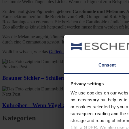
bestimmte Wellenlängen des Lichts. Wenn ein Pigment zum Beispiel die
Zu den häufigsten Pigmenten gehören
Carotinoide und Melanine
. 
Farbspektrum berührt alle Bereiche von Gelb, Orange und Rot. Vögel k
Rosaflamingos zu erkennen. Sie beziehen die Carotinoide nämlich aus
Zoo allerdings künstlich hergestellt werden muss: ihnen werden oft kün
Was die Melanine angeht, können die Vögel diese Farbstoffe selbst a
durch eine Genmutation gestört. In solchen Fällen erscheint das Tier
Wollt ihr wissen, wie das
Gefieder
der Vögel im Laufe der Zeit überh
Consent
Previous Post
Brauner Sichler – Schillernder Kosmopolit
Privacy settings
We use cookies on our website
Next Post
not necessary but help us to 
Kuhreiher – Wenn Vögel zu Reitern werden
or cookies selected by you a
subsequent reading and the s
Kategorien
storage and reading of inform
1 lit. a GDPR. We also use co