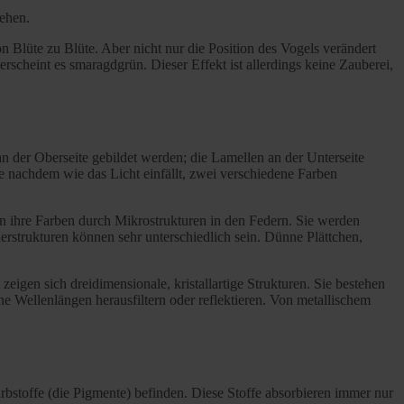
tehen.
on Blüte zu Blüte. Aber nicht nur die Position des Vogels verändert
rscheint es smaragdgrün. Dieser Effekt ist allerdings keine Zauberei,
n der Oberseite gebildet werden; die Lamellen an der Unterseite
je nachdem wie das Licht einfällt, zwei verschiedene Farben
n ihre Farben durch Mikrostrukturen in den Federn. Sie werden
erstrukturen können sehr unterschiedlich sein. Dünne Plättchen,
igen sich dreidimensionale, kristallartige Strukturen. Sie bestehen
ne Wellenlängen herausfiltern oder reflektieren. Von metallischem
arbstoffe (die Pigmente) befinden. Diese Stoffe absorbieren immer nur