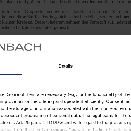
 blauen und grünen Lichtanteile schluckt, werden nur die roten zu uns 
Aus der ersten Gruppe kennen wir meist das Beta-Carotin der Karotten.
önnen diese Stoffe allerdings nicht selbst herstellen, sondern nehmen s
 kleinen Krebsen. Diese wiederum nehmen den Farbstoff auf, indem sie
stliche Farbstoffe ins Futter gemischt.
us einer Aminosäure aufbauen. Sie sind für schwarze, braune und rötli
 weiß und wir sprechen von Albinismus.
aupt entstanden ist? Auf dem Blog findet ihr auch zu diesem Thema sp
Details
. Some of them are necessary (e.g. for the functionality of the 
improve our online offering and operate it efficiently. Consent in
nd the storage of information associated with them on your end d
ubsequent processing of personal data. The legal basis for the c
ation is Art. 25 para. 1 TDDDG and with regard to the processing
okies from third-party providers. You can find a list of cookies u