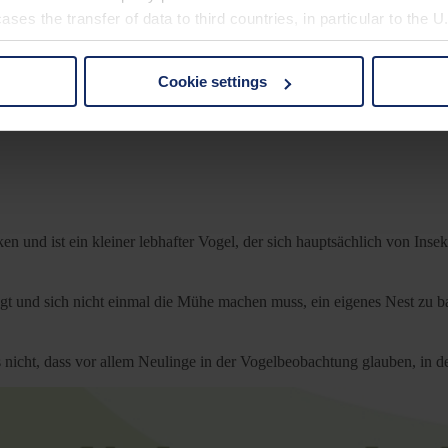
ses the transfer of data to third countries, in particular to the 
Cookie settings
 non-essential cookies by clicking on the "Accept all" button or
our settings at any time and deselect cookies at any time (in th
rocedures used and your rights can be found in our
Privacy Poli
 und ist ein kleiner lebhafter Vogel, der sich hauptsächlich von Insek
liegt und sich nicht einmal die Mühe machen muss, ein eigenes Nest zu 
es nicht, dass vor allem Neulinge in der Vogelbeobachtung glauben, in 