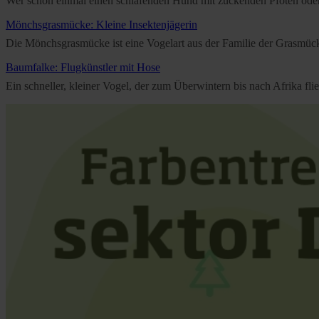
Wer schon einmal einen schlafenden Hund mit zuckenden Pfoten oder e
Mönchsgrasmücke: Kleine Insektenjägerin
Die Mönchsgrasmücke ist eine Vogelart aus der Familie der Grasmücken
Baumfalke: Flugkünstler mit Hose
Ein schneller, kleiner Vogel, der zum Überwintern bis nach Afrika f