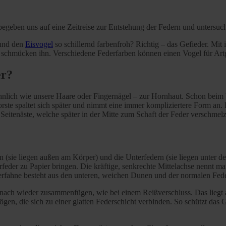
geben uns auf eine Zeitreise zur Entstehung der Federn und untersuche
 und den
Eisvogel
so schillernd farbenfroh? Richtig – das Gefieder. Mit
d schmücken ihn. Verschiedene Federfarben können einen Vogel für Artg
er?
 ähnlich wie unsere Haare oder Fingernägel – zur Hornhaut. Schon bei
ste spaltet sich später und nimmt eine immer kompliziertere Form an. D
e Seitenäste, welche später in der Mitte zum Schaft der Feder verschmel
rn (sie liegen außen am Körper) und die Unterfedern (sie liegen unter 
rfeder zu Papier bringen. Die kräftige, senkrechte Mittelachse nennt 
fahne besteht aus den unteren, weichen Dunen und der normalen Federf
danach wieder zusammenfügen, wie bei einem Reißverschluss. Das liegt 
en, die sich zu einer glatten Federschicht verbinden. So schützt das