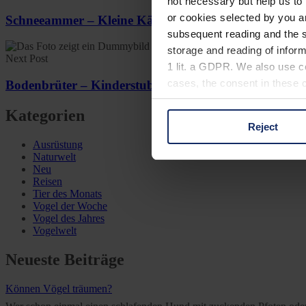
not necessary but help us to 
or cookies selected by you a
Schneeammer – Kleine Kältekoryphäe
subsequent reading and the s
storage and reading of inform
Next Post
1 lit. a GDPR. We also use co
cases, the consent in these ca
Bodenbrüter – Kinderstube im Erdgeschoss
Kategorien
Reject
You can consent to the use of
Ausrüstung
on "Reject". You can access y
Naturwelt
footer of our website).
Neu
Reisen
Tier des Monats
Further information on the p
Vogel der Woche
Vogel des Jahres
Vogelwelt
Neueste Beiträge
Können Vögel träumen?