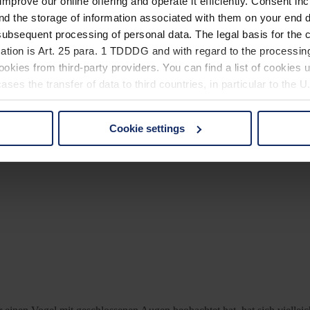
improve our online offering and operate it efficiently. Consent in
nd the storage of information associated with them on your end d
ubsequent processing of personal data. The legal basis for the c
ation is Art. 25 para. 1 TDDDG and with regard to the processing
okies from third-party providers. You can find a list of cookies u
ses the transfer of data to third countries, in particular to the 
Cookie settings
 non-essential cookies by clicking on the "Accept all" button or
our settings at any time and deselect cookies at any time (in th
rocedures used and your rights can be found in our
Privacy Poli