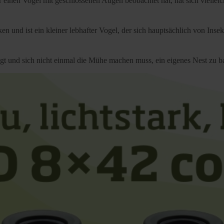
inen Vogel mit geschlossenen Augen beobachtet hat, hat sich vielleich
 und ist ein kleiner lebhafter Vogel, der sich hauptsächlich von Insek
liegt und sich nicht einmal die Mühe machen muss, ein eigenes Nest zu 