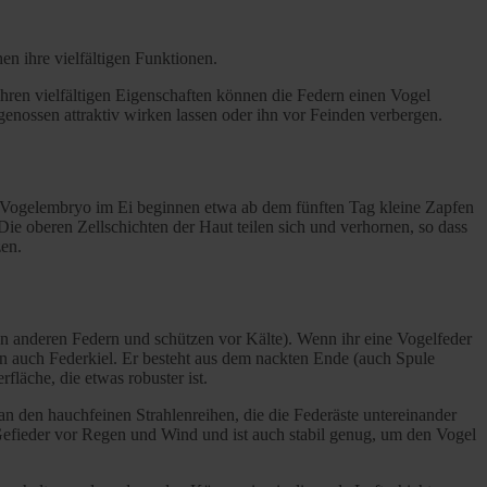
n ihre vielfältigen Funktionen.
 ihren vielfältigen Eigenschaften können die Federn einen Vogel
enossen attraktiv wirken lassen oder ihn vor Feinden verbergen.
m Vogelembryo im Ei beginnen etwa ab dem fünften Tag kleine Zapfen
ie oberen Zellschichten der Haut teilen sich und verhornen, so dass
zen.
den anderen Federn und schützen vor Kälte). Wenn ihr eine Vogelfeder
man auch Federkiel. Er besteht aus dem nackten Ende (auch Spule
läche, die etwas robuster ist.
an den hauchfeinen Strahlenreihen, die die Federäste untereinander
 Gefieder vor Regen und Wind und ist auch stabil genug, um den Vogel