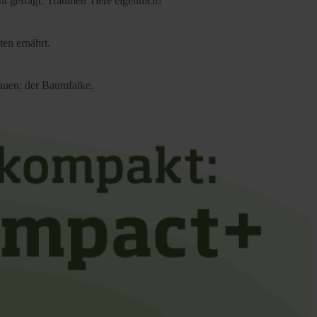
t gefragt: Träumen Tiere eigentlich?
ten ernährt.
bauen: der Baumfalke.