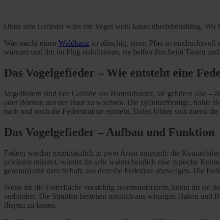
Ohne sein Gefieder wäre ein Vogel wohl kaum überlebensfähig. Wir be
Was macht einen
Waldkauz
so plüschig, einen Pfau so eindrucksvoll
wärmen und ihn im Flug stabilisieren, sie helfen ihm beim Tasten un
Das Vogelgefieder – Wie entsteht eine Fed
Vogelfedern sind tote Gebilde aus Hornsubstanz, sie gehören also –
oder Borsten aus der Haut zu wachsen. Die zylinderförmige, hohle Bor
nach und nach die Federstruktur entsteht. Dabei bilden sich zuerst di
Das Vogelgefieder – Aufbau und Funktion
Federn werden grundsätzlich in zwei Arten unterteilt: die Konturfede
zeichnen müsstet, würdet ihr sehr wahrscheinlich eine typische Kontu
genannt) und dem Schaft, aus dem die Federäste abzweigen. Die Feder
Wenn ihr die Federfläche vorsichtig auseinanderzieht, könnt ihr sie 
verbinden. Die Strahlen bestehen nämlich aus winzigen Haken und Bög
fliegen zu lassen.