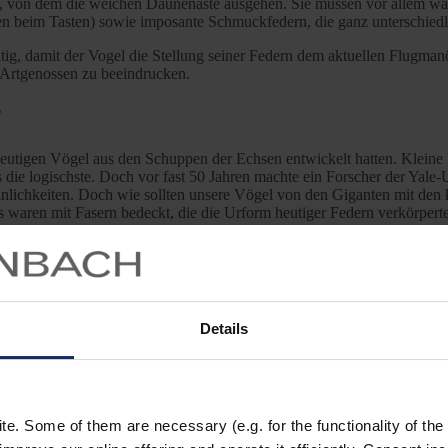
l, von dem die weichen Daunenäste ausgehen. Sie müssen vor allem war
en beim Tasten) sowie imposante Schmuckfedern, die ganz unterschiedl
tig, damit der Vogel die Stellung seiner Federn dem aktuellen Flugma
 Artgenossen zu beeindrucken.
?
heutigen Vögel aus den Schuppen der Echsen entwickelt hatten. Kleine 
s die logischste. Doch vor fast 50 Jahren machte ein Forscher der Yale-
hnlichkeiten. Doch wie sollten unsere Vögel von den Giganten mit d
waren mit Fasern bedeckt, die die Urform heutiger Federn verkörperte
en Flaum trugen, bis sich im Laufe der Zeit verschiedene Federtypen en
e hatten sie vermutlich „nur“ zum Wärmen oder auch als farbenfrohen
 Spekulationen und Geheimnisse sorgen. Doch was uns bleibt, sind ihre
Details
ema Vogelgefieder nachlesen: Kommt dem Geheimnis der
bunten Vogel
. Some of them are necessary (e.g. for the functionality of the 