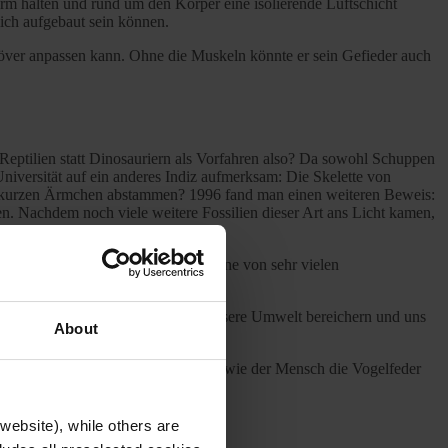
m halten und rund um den Körper eine isolierende Luftschicht
ich aufgebaut sein können.
növer anpassen kann. Ohne die Muskeln könnte er sein Gefieder auch
Reptilien statt Dinosauriern als Vorfahren also? Da sowohl Schuppen
Universität auf ein anderes Indiz aufmerksam: Die Skelette von
en kurzen Ärmchen abstammen? 1996 fand man einen weiteren Beweis:
n. Nachdem noch viele weitere Fossilien dieser Art ans Licht kamen,
twickelten. Allerdings nutzte nur eine von sehr vielen
 Schmuck, um Weibchen anzulocken.
 heutigen Ergebnisse: Vögel, die unsere Umwelt bereichern und uns
About
weibchen
auf die Spur oder erfahrt, wie der Mensch die Vogelfeder
website), while others are