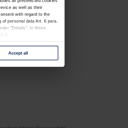
cludes all preselected cookies
evice as well as their
onsent with regard to the
 of personal data Art. 6 para.
nder "Details". In these
U.S.A.
Accept all
 change your mind by clicking
e Privacy Policy and in the
cy
|
Imprint