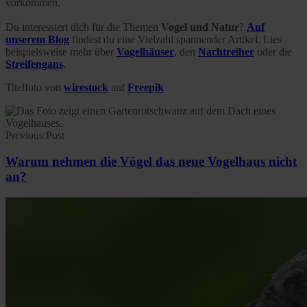
vorkommen.
Du interessiert dich für die Themen
Vogel und Natur
?
Auf
unserem Blog
findest du eine Vielzahl spannender Artikel. Lies
beispielsweise mehr über
Vogelhäuser
, den
Nachtreiher
oder die
Streifengans
.
Titelfoto von
wirestock
auf
Freepik
Previous Post
Warum nehmen die Vögel das neue Vogelhaus nicht
an?