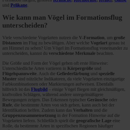
und
Pelikane
.
Wie kann man Vögel im Formationsflug
unterscheiden?
Viele verschiedene Vogelarten nutzen die
V-Formation
, um
große
Distanzen
im Flug zu bewältigen. Aber welche
Vogelart
genau ist
am Himmel zu sehen? Um Vögel im Formationsflug voneinander zu
unterscheiden, kannst du
verschiedene Merkmale
beachten.
Die Größe und Form der Vögel geben oft erste Hinweise:
Unterschiedliche Arten variieren in
Körpergröße
und
Flügelspannweite
. Auch die
Gefiederfärbung
und
spezielle
Muster
sind nützliche Indikatoren, da viele Vogelarten einzigartige
Farbkombinationen oder Markierungen aufweisen. Ebenfalls
hilfreich ist das
Flugbild
– einige Vögel fliegen mit gleichmäßigen,
kraftvollen Schlägen, während andere unregelmäßigere
Bewegungen zeigen. Das Erkennen typischer
Geräusche
oder
Rufe
, die bestimmte Arten von sich geben, kann auch bei der
Identifikation helfen. Zudem kann das
Verhalten
und die
Gruppenzusammensetzung
in der Formation Hinweise auf die
Vogelarten liefern. Schließlich spielt die
geografische Lage
eine
Rolle, da bestimmte Arten in spezifischen Regionen häufiger