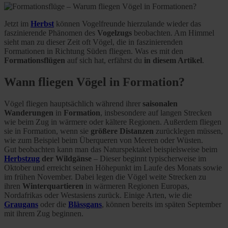
Jetzt im
Herbst
können Vogelfreunde hierzulande wieder das
faszinierende Phänomen des
Vogelzugs
beobachten. Am Himmel
sieht man zu dieser Zeit oft Vögel, die in faszinierenden
Formationen in Richtung Süden fliegen. Was es mit den
Formationsflügen
auf sich hat, erfährst du
in diesem Artikel
.
Wann fliegen Vögel in Formation?
Vögel fliegen hauptsächlich während ihrer
saisonalen
Wanderungen
in
Formation
, insbesondere auf langen Strecken
wie beim Zug in wärmere oder kältere Regionen. Außerdem fliegen
sie in Formation, wenn sie
größere Distanzen
zurücklegen müssen,
wie zum Beispiel beim Überqueren von Meeren oder Wüsten.
Gut beobachten kann man das Naturspektakel beispielsweise beim
Herbstzug
der Wildgänse
– Dieser beginnt typischerweise im
Oktober und erreicht seinen Höhepunkt im Laufe des Monats sowie
im frühen November. Dabei legen die Vögel weite Strecken zu
ihren
Winterquartieren
in wärmeren Regionen Europas,
Nordafrikas oder Westasiens zurück. Einige Arten, wie die
Graugans
oder die
Blässgans
, können bereits im späten September
mit ihrem Zug beginnen.