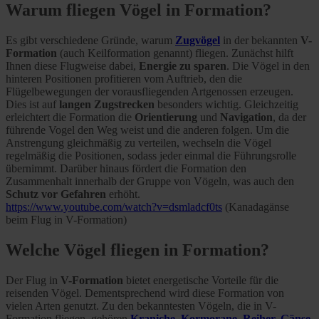
Warum fliegen Vögel in Formation?
Es gibt verschiedene Gründe, warum
Zugvögel
in der bekannten
V-
Formation
(auch Keilformation genannt) fliegen. Zunächst hilft
Ihnen diese Flugweise dabei,
Energie zu sparen
. Die Vögel in den
hinteren Positionen profitieren vom Auftrieb, den die
Flügelbewegungen der vorausfliegenden Artgenossen erzeugen.
Dies ist auf
langen Zugstrecken
besonders wichtig. Gleichzeitig
erleichtert die Formation die
Orientierung
und
Navigation
, da der
führende Vogel den Weg weist und die anderen folgen. Um die
Anstrengung gleichmäßig zu verteilen, wechseln die Vögel
regelmäßig die Positionen, sodass jeder einmal die Führungsrolle
übernimmt. Darüber hinaus fördert die Formation den
Zusammenhalt innerhalb der Gruppe von Vögeln, was auch den
Schutz vor Gefahren
erhöht.
https://www.youtube.com/watch?v=dsmladcf0ts
(Kanadagänse
beim Flug in V-Formation)
Welche Vögel fliegen in Formation?
Der Flug in
V-Formation
bietet energetische Vorteile für die
reisenden Vögel. Dementsprechend wird diese Formation von
vielen Arten genutzt. Zu den bekanntesten Vögeln, die in V-
Formation fliegen, gehören
Kraniche
,
Kormorane
,
Reiher
,
Gänse