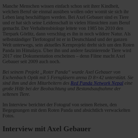
Manche Menschen wissen einfach schon seit ihrer Kindheit,
welchen Beruf sie einmal ausüben wollen oder womit sie sich ihr
Leben lang beschäftigen werden. Bei Axel Gebauer sind es Tiere
und er hat sich seine Leidenschaft in vielen Hinsichten zum Beruf
gemacht. Der Verhaltensbiologe leitete von
1985 bis 2010
den
Tierpark Görlitz, dann verschlug es ihn in noch wildere Natur. Als
selbstständiger Tierfotograf ist er in Deutschland und der ganzen
Welt unterwegs, sein aktuelles Kernprojekt dreht sich um den Roten
Panda im Himalaya. Über ihn und andere faszinierende Tiere wird
2017 eine Dokumentation erscheinen – denn Filme macht Axel
Gebauer seit 2009 auch noch.
Bei seinem Projekt „Roter Panda“ wurde Axel Gebauer von
Eschenbach Optik mit 5 Ferngläsern arena D 8×42 unterstützt. Sie
sind ihm und den Mitarbeitern des
Red Panda Network Nepal
eine
große Hilfe bei der Beobachtung und Bestandsaufnahme der
seltenen Tiere.
Im Interview berichtet der Fotograf von seinen Reisen, den
Begegnungen mit dem Roten Panda und absichtlich verwackelten
Fotos.
Interview mit Axel Gebauer