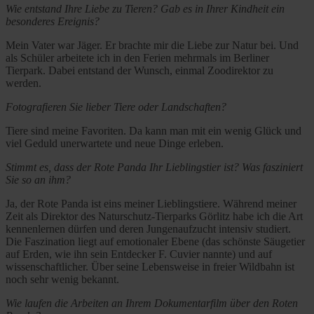
Wie entstand Ihre Liebe zu Tieren? Gab es in Ihrer Kindheit ein
besonderes Ereignis?
Mein Vater war Jäger. Er brachte mir die Liebe zur Natur bei. Und
als Schüler arbeitete ich in den Ferien mehrmals im Berliner
Tierpark. Dabei entstand der Wunsch, einmal Zoodirektor zu
werden.
Fotografieren Sie lieber Tiere oder Landschaften?
Tiere sind meine Favoriten. Da kann man mit ein wenig Glück und
viel Geduld unerwartete und neue Dinge erleben.
Stimmt es, dass der Rote Panda Ihr Lieblingstier ist? Was fasziniert
Sie so an ihm?
Ja, der Rote Panda ist eins meiner Lieblingstiere. Während meiner
Zeit als Direktor des Naturschutz-Tierparks Görlitz habe ich die Art
kennenlernen dürfen und deren Jungenaufzucht intensiv studiert.
Die Faszination liegt auf emotionaler Ebene (das schönste Säugetier
auf Erden, wie ihn sein Entdecker F. Cuvier nannte) und auf
wissenschaftlicher. Über seine Lebensweise in freier Wildbahn ist
noch sehr wenig bekannt.
Wie laufen die Arbeiten an Ihrem Dokumentarfilm über den Roten