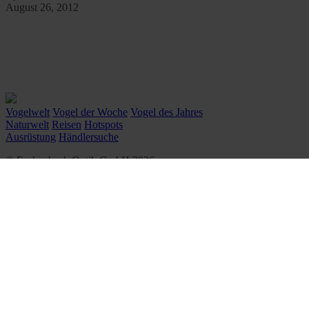
August 26, 2012
Vogelwelt
Vogel der Woche
Vogel des Jahres
Naturwelt
Reisen
Hotspots
Ausrüstung
Händlersuche
© Eschenbach Optik GmbH 2026
᛫
By WSB Werbeagentur
᛫
Impressum
᛫
Datenschutz