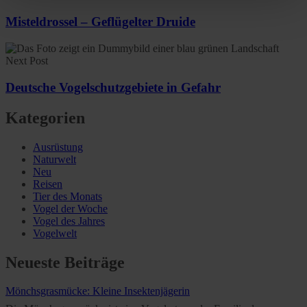
clicking on "Reject". You can access your settings at any
Misteldrossel – Geflügelter Druide
time and deselect cookies at any time (in the Privacy
Policy and in the footer of our website).
Next Post
Further information on the procedures used and your
Deutsche Vogelschutzgebiete in Gefahr
rights can be found in our
Privacy Policy
|
Imprint
Kategorien
Ausrüstung
Naturwelt
Neu
Reisen
Tier des Monats
Vogel der Woche
Vogel des Jahres
Vogelwelt
Neueste Beiträge
Mönchsgrasmücke: Kleine Insektenjägerin