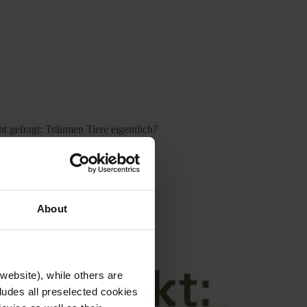
t gefragt: Träumen Tiere eigentlich?
ten ernährt.
About
bauen: der Baumfalke.
website), while others are
cludes all preselected cookies