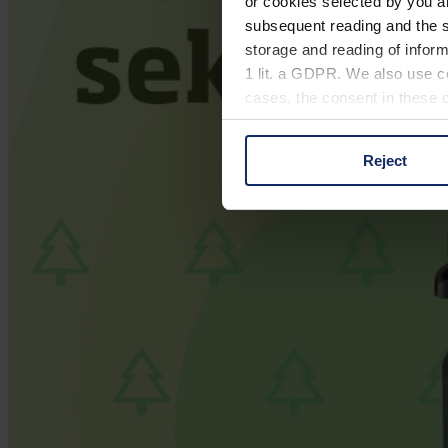
or cookies selected by you a
subsequent reading and the s
storage and reading of inform
1 lit. a GDPR. We also use co
cases, the consent in these ca
Reject
You can consent to the use of
on "Reject". You can access y
footer of our website).
Further information on the p