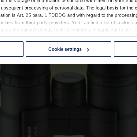
nd the storage of information associated with them on your end d
ubsequent processing of personal data. The legal basis for the c
ation is Art. 25 para. 1 TDDDG and with regard to the processing
okies from third-party providers. You can find a list of cookies u
ses the transfer of data to third countries, in particular to the 
Cookie settings
 non-essential cookies by clicking on the "Accept all" button or
our settings at any time and deselect cookies at any time (in th
rocedures used and your rights can be found in our
Privacy Poli