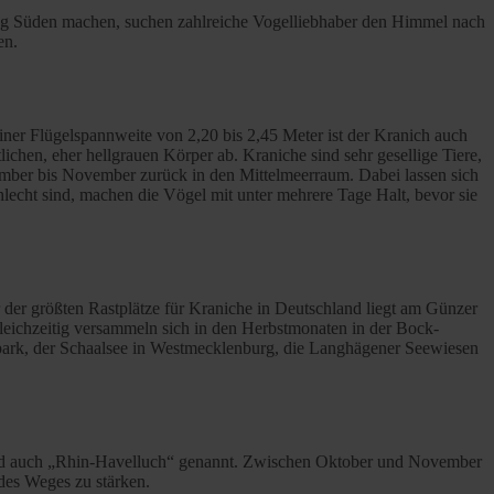
tung Süden machen, suchen zahlreiche Vogelliebhaber den Himmel nach
en.
iner Flügelspannweite von 2,20 bis 2,45 Meter ist der Kranich auch
chen, eher hellgrauen Körper ab. Kraniche sind sehr gesellige Tiere,
mber bis November zurück in den Mittelmeerraum. Dabei lassen sich
echt sind, machen die Vögel mit unter mehrere Tage Halt, bevor sie
er größten Rastplätze für Kraniche in Deutschland liegt am Günzer
gleichzeitig versammeln sich in den Herbstmonaten in der Bock-
ark, der Schaalsee in Westmecklenburg, die Langhägener Seewiesen
 wird auch „Rhin-Havelluch“ genannt. Zwischen Oktober und November
des Weges zu stärken.