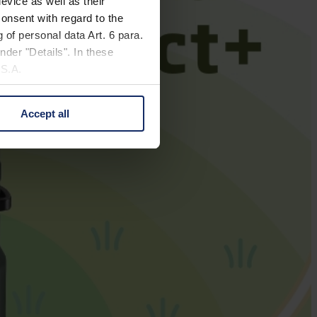
evice as well as their
onsent with regard to the
 of personal data Art. 6 para.
nder "Details". In these
U.S.A.
Accept all
 change your mind by clicking
e Privacy Policy and in the
cy
|
Imprint