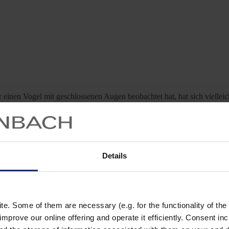
inen Vogel mit geschlossenen Augen beobachtet hat, hat sich vielleich
 und ist ein kleiner lebhafter Vogel, der sich hauptsächlich von Insek
Details
liegt und sich nicht einmal die Mühe machen muss, ein eigenes Nest zu 
. Some of them are necessary (e.g. for the functionality of the 
improve our online offering and operate it efficiently. Consent in