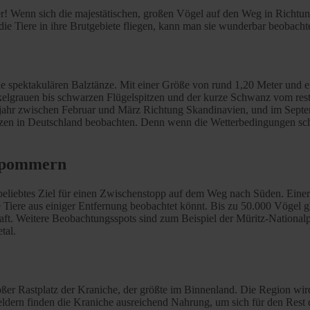
der! Wenn sich die majestätischen, großen Vögel auf den Weg in Rich
ie Tiere in ihre Brutgebiete fliegen, kann man sie wunderbar beobacht
ne spektakulären Balztänze. Mit einer Größe von rund 1,20 Meter und e
elgrauen bis schwarzen Flügelspitzen und der kurze Schwanz vom restli
hjahr zwischen Februar und März Richtung Skandinavien, und im Septe
tzen in Deutschland beobachten. Denn wenn die Wetterbedingungen schl
orpommern
liebtes Ziel für einen Zwischenstopp auf dem Weg nach Süden. Einer d
ie Tiere aus einiger Entfernung beobachtet könnt. Bis zu 50.000 Vögel 
. Weitere Beobachtungsspots sind zum Beispiel der Müritz-Nationalp
tal.
großer Rastplatz der Kraniche, der größte im Binnenland. Die Region
feldern finden die Kraniche ausreichend Nahrung, um sich für den Rest 