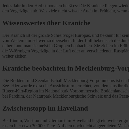
Jedes Jahr in den Herbstmonaten heißt es: Die Kraniche fliegen wie
den Vogelzügen ab. Was viele nicht wissen: Auch im Frühjahr, wenn d
Wissenswertes über Kraniche
Der Kranich ist der größte Schreitvogel Europas, und bekannt für sei
von Weitem nur schwer zu übersehen. In der Luft heben sich die dunk
daher kann man sie meist in Gruppen beobachten. Sie ziehen im Frü
die V-förmigen Vogelzüge in der Luft oder an verschiedenen Rastplä
weiter ziehen.
Kraniche beobachten in Mecklenburg-V
Die Bodden- und Seenlandschaft Mecklenburg-Vorpommerns ist ein be
See. Hier wurde extra ein Aussichtsturm errichtet, von dem aus ihr d
Rügen-Kirr-Region im Nationalpark Vorpommersche Boddenlandschaft
bei Parchim, der Naturpark Mecklenburgische Schweiz und das Peene
Zwischenstopp im Havelland
Bei Linum, Wustrau und Uterhorst im Havelland liegt ein weiterer 
rasten hier etwa 30.000 Tiere. Auf den noch nicht abgeernteten Mais