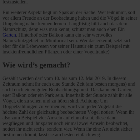
festzustellen.
Ein weiterer Aspekt liegt im Spaß an der Sache. Wer teilnimmt, soll
vor allem Freude an der Beobachtung haben und die Vögel in seiner
Umgebung näher kennen lernen. Langfristig hilft auch das dem
Naturschutz, denn was man kennt, schützt man auch eher. Ein
Garten
, Hinterhof oder Balkon kann ein sehr wertvolles
Naturschutzgebiet im Miniformat sein. Wer das erkennt, setzt sich
eher für die Lebewesen vor seiner Haustür ein (zum Beispiel mit
insektenfreundlichen Pflanzen oder einer Vogeltränke).
Wie wird’s gemacht?
Gezählt werden darf vom 10. bis zum 12. Mai 2019. In diesem
Zeitraum nehmt ihr euch eine Stunde Zeit (am besten morgens) und
sucht euch einen guten Beobachtungspunkt. Das kann ein Garten,
euer Balkon oder ein Park sein. Innerhalb der Stunde zählt ihr alle
Vögel, die zu sehen und zu hören sind. Achtung: Um
Doppelzählungen zu vermeiden, wird von jeder Vogelart die
höchste Zahl der gleichzeitig beobachteten Vögel notiert. Wenn ihr
also zum Beispiel vier Amseln auf einmal seht, diese dann
wegfliegen und ihr später noch einmal zwei Amseln beobachtet,
notiert ihr nicht sechs, sondern vier. Wenn ihr eine Art nicht sicher
bestimmen könnt, lasst sie am besten einfach weg.