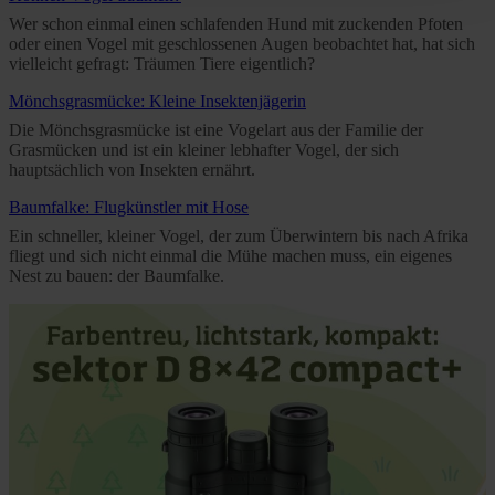
time and deselect cookies at any time (in the Privacy
Wer schon einmal einen schlafenden Hund mit zuckenden Pfoten
Policy and in the footer of our website).
oder einen Vogel mit geschlossenen Augen beobachtet hat, hat sich
vielleicht gefragt: Träumen Tiere eigentlich?
Further information on the procedures used and your
Mönchsgrasmücke: Kleine Insektenjägerin
rights can be found in our
Privacy Policy
|
Imprint
Die Mönchsgrasmücke ist eine Vogelart aus der Familie der
Grasmücken und ist ein kleiner lebhafter Vogel, der sich
hauptsächlich von Insekten ernährt.
Baumfalke: Flugkünstler mit Hose
Ein schneller, kleiner Vogel, der zum Überwintern bis nach Afrika
fliegt und sich nicht einmal die Mühe machen muss, ein eigenes
Nest zu bauen: der Baumfalke.