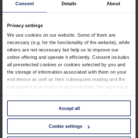
Consent
Details
About
Kategorien
Ausrüstung
Naturwelt
Privacy settings
Neu
We use cookies on our website. Some of them are
Reisen
Tier des Monats
necessary (e.g. for the functionality of the website), while
Vogel der Woche
others are not necessary but help us to improve our
Vogel des Jahres
online offering and operate it efficiently. Consent includes
Vogelwelt
all preselected cookies or cookies selected by you and
Neueste Beiträge
the storage of information associated with them on your
end device as well as their subsequent reading and the
Können Vögel träumen?
subsequent processing of personal data. The legal basis
Wer schon einmal einen schlafenden Hund mit zuckenden Pfoten
for the consent with regard to the storage and reading of
oder einen Vogel mit geschlossenen Augen beobachtet hat, hat sich
information is Art. 25 para. 1 TDDDG and with regard to
vielleicht gefragt: Träumen Tiere eigentlich?
Accept all
the processing of personal data Art. 6 para. 1 lit. a
Mönchsgrasmücke: Kleine Insektenjägerin
GDPR. We also use cookies from third-party providers.
Die Mönchsgrasmücke ist eine Vogelart aus der Familie der
You can find a list of cookies under "Details". In these
Cookie settings
Grasmücken und ist ein kleiner lebhafter Vogel, der sich
cases, the consent in these cases the transfer of data to
hauptsächlich von Insekten ernährt.