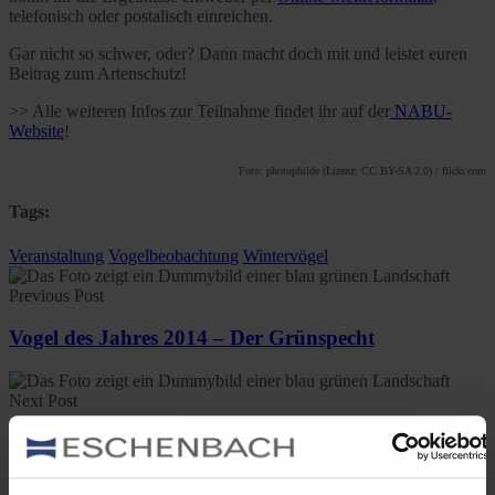
telefonisch oder postalisch einreichen.
Gar nicht so schwer, oder? Dann macht doch mit und leistet euren
Beitrag zum Artenschutz!
>> Alle weiteren Infos zur Teilnahme findet ihr auf der
NABU-
Website
!
Foto: photophilde (Lizenz: CC BY-SA 2.0) / flickr.com
Tags:
Veranstaltung
Vogelbeobachtung
Wintervögel
Previous Post
Vogel des Jahres 2014 – Der Grünspecht
Next Post
Flamingos im Zwillbrocker Venn – Die Natur kennt
keine Grenzen