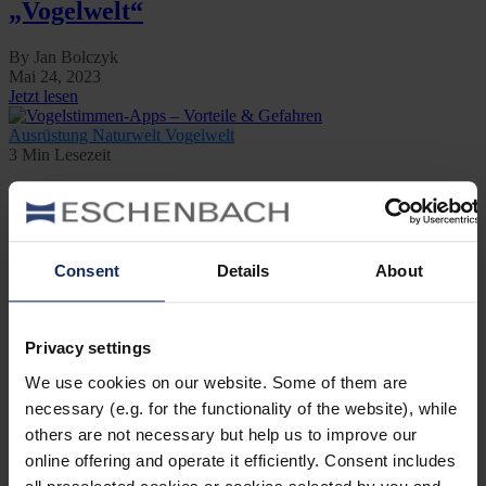
„Vogelwelt“
By Jan Bolczyk
Mai 24, 2023
Jetzt lesen
Ausrüstung
Naturwelt
Vogelwelt
3 Min Lesezeit
Vogelstimmen-Apps – Vorteile &
Gefahren
Consent
Details
About
By Jan Bolczyk
September 21, 2022
Jetzt lesen
Privacy settings
Kategorien
We use cookies on our website. Some of them are
Ausrüstung
necessary (e.g. for the functionality of the website), while
Naturwelt
others are not necessary but help us to improve our
Neu
online offering and operate it efficiently. Consent includes
Reisen
Tier des Monats