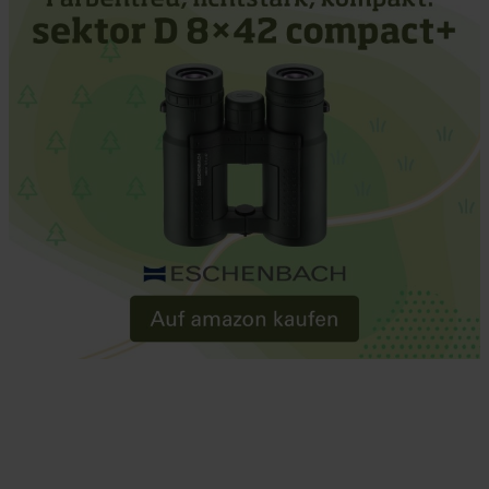
Further information on the procedures used and your
rights can be found in our
Privacy Policy
|
Imprint