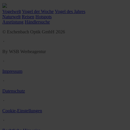
Vogelwelt
Vogel der Woche
Vogel des Jahres
Naturwelt
Reisen
Hotspots
Ausrüstung
Händlersuche
© Eschenbach Optik GmbH 2026
᛫
By WSB Werbeagentur
᛫
Impressum
᛫
Datenschutz
᛫
Cookie-Einstellungen
᛫