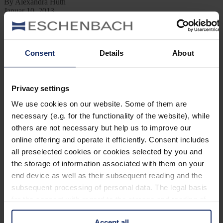
By Alexandra Huth
Januar 10, 2013
Jetzt lesen
Neu
1 Min Lesezeit
Consent
Details
About
Geschlechtsdimorphismus
Privacy settings
By Alexandra Huth
Januar 10, 2013
We use cookies on our website. Some of them are
Jetzt lesen
necessary (e.g. for the functionality of the website), while
Neu
others are not necessary but help us to improve our
1 Min Lesezeit
online offering and operate it efficiently. Consent includes
all preselected cookies or cookies selected by you and
Flügelspannweite
the storage of information associated with them on your
end device as well as their subsequent reading and the
By Alexandra Huth
Januar 10, 2013
subsequent processing of personal data. The legal basis
Jetzt lesen
for the consent with regard to the storage and reading of
information is Art. 25 para. 1 TDDDG and with regard to
Neu
1 Min Lesezeit
Accept all