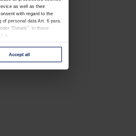
evice as well as their
onsent with regard to the
 of personal data Art. 6 para.
nder "Details". In these
U.S.A.
Accept all
 change your mind by clicking
e Privacy Policy and in the
cy
|
Imprint