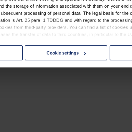
nd the storage of information associated with them on your end d
ubsequent processing of personal data. The legal basis for the c
ation is Art. 25 para. 1 TDDDG and with regard to the processing
okies from third-party providers. You can find a list of cookies u
ses the transfer of data to third countries, in particular to the 
Cookie settings
 non-essential cookies by clicking on the "Accept all" button or
our settings at any time and deselect cookies at any time (in th
rocedures used and your rights can be found in our
Privacy Poli