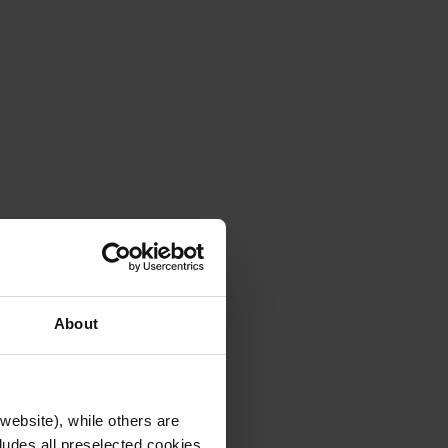
About
website), while others are
cludes all preselected cookies