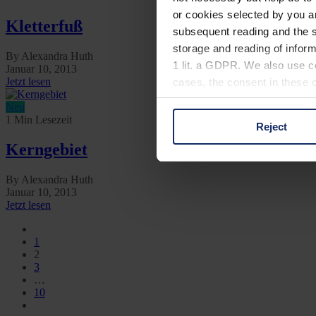
or cookies selected by you a
Kletterfuß
subsequent reading and the s
storage and reading of inform
By Alexandra Huth
1 lit. a GDPR. We also use co
Januar 10, 2013
Jetzt lesen
cases, the consent in these ca
Neu
1 Min Lesezeit
Reject
You can consent to the use of
Kerngebiet
on "Reject". You can access y
footer of our website).
By Alexandra Huth
Januar 10, 2013
Further information on the p
Jetzt lesen
1
2
3
…
10