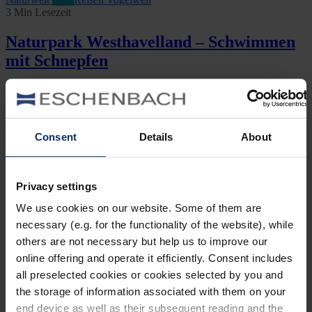
3 Min Lesezeit
Naturpark Westhavelland – Schwimmen
mit Schnepfen
By Jan Bolczyk
August 5, 2015
Jetzt lesen
Consent
Details
About
Naturwelt
Neu
Reisen
Vogelwelt
3 Min Lesezeit
Privacy settings
Vogelschutzgebiet Medebacher Bucht –
We use cookies on our website. Some of them are
Die Toskana des Sauerlands
necessary (e.g. for the functionality of the website), while
others are not necessary but help us to improve our
By Jan Bolczyk
Juni 3, 2015
online offering and operate it efficiently. Consent includes
Jetzt lesen
all preselected cookies or cookies selected by you and
the storage of information associated with them on your
Naturwelt
Reisen
Vogelwelt
4 Min Lesezeit
end device as well as their subsequent reading and the