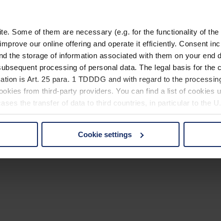
 einem Spielfilm nicht auf Detailgenauigkeit verzichten wollen, werden 
n ist eigentlich der
Schrei eines Rotschwanzbussards
!)
. Some of them are necessary (e.g. for the functionality of the 
improve our online offering and operate it efficiently. Consent in
nd the storage of information associated with them on your end d
ubsequent processing of personal data. The legal basis for the c
ation is Art. 25 para. 1 TDDDG and with regard to the processing
okies from third-party providers. You can find a list of cookies u
ses the transfer of data to third countries, in particular to the 
Cookie settings
 non-essential cookies by clicking on the "Accept all" button or
our settings at any time and deselect cookies at any time (in th
rocedures used and your rights can be found in our
Privacy Poli