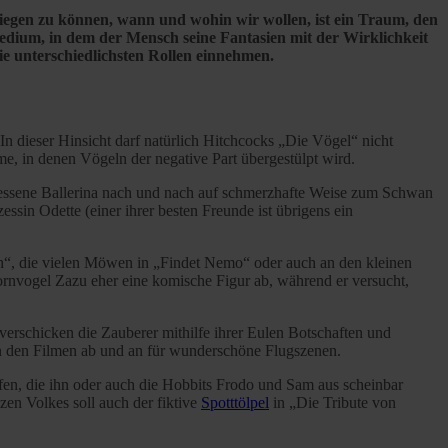
Fliegen zu können, wann und wohin wir wollen, ist ein Traum, den
edium, in dem der Mensch seine Fantasien mit der Wirklichkeit
die unterschiedlichsten Rollen einnehmen.
n dieser Hinsicht darf natürlich Hitchcocks „Die Vögel“ nicht
me, in denen Vögeln der negative Part übergestülpt wird.
essene Ballerina nach und nach auf schmerzhafte Weise zum Schwan
sin Odette (einer ihrer besten Freunde ist übrigens ein
h“, die vielen Möwen in „Findet Nemo“ oder auch an den kleinen
ornvogel Zazu eher eine komische Figur ab, während er versucht,
“ verschicken die Zauberer mithilfe ihrer Eulen Botschaften und
 in den Filmen ab und an für wunderschöne Flugszenen.
fen, die ihn oder auch die Hobbits Frodo und Sam aus scheinbar
nzen Volkes soll auch der fiktive
Spotttölpel
in „Die Tribute von
.