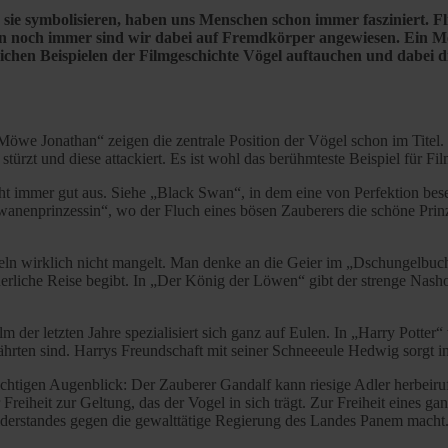
ie sie symbolisieren, haben uns Menschen schon immer fasziniert. 
enn noch immer sind wir dabei auf Fremdkörper angewiesen. Ein M
reichen Beispielen der Filmgeschichte Vögel auftauchen und dabei 
we Jonathan“ zeigen die zentrale Position der Vögel schon im Titel. I
ürzt und diese attackiert. Es ist wohl das berühmteste Beispiel für Fil
t immer gut aus. Siehe „Black Swan“, in dem eine von Perfektion bes
anenprinzessin“, wo der Fluch eines bösen Zauberers die schöne Prinzes
eln wirklich nicht mangelt. Man denke an die Geier im „Dschungelbuc
uerliche Reise begibt. In „Der König der Löwen“ gibt der strenge Nash
ilm der letzten Jahre spezialisiert sich ganz auf Eulen. In „Harry Potter
fährten sind. Harrys Freundschaft mit seiner Schneeeule Hedwig sorgt
chtigen Augenblick: Der Zauberer Gandalf kann riesige Adler herbeiru
Freiheit zur Geltung, das der Vogel in sich trägt. Zur Freiheit eines ga
derstandes gegen die gewalttätige Regierung des Landes Panem macht