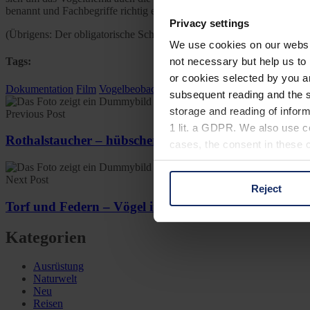
benannt und Fachbegriffe richtig erklärt. Vogelliebhaber, die auch in
Privacy settings
(Übrigens: Der obligatorische Schrei des Adlers in vielen Westernfilme
We use cookies on our website
Tags:
not necessary but help us to 
or cookies selected by you a
Dokumentation
Film
Vogelbeobachtung
subsequent reading and the s
storage and reading of inform
Previous Post
1 lit. a GDPR. We also use co
Rothalstaucher – hübscher Wasserliebhaber
cases, the consent in these ca
Next Post
Reject
You can consent to the use of
Torf und Federn – Vögel im Moor
on "Reject". You can access y
footer of our website).
Kategorien
Further information on the p
Ausrüstung
Naturwelt
Neu
Reisen