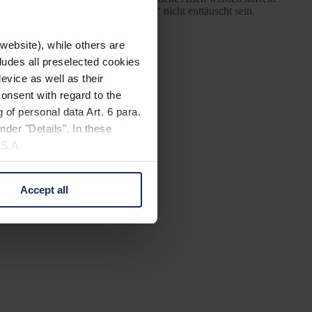
von „A Birder’s Guide to everything“ nicht enttäuscht sein.
website), while others are
cludes all preselected cookies
evice as well as their
onsent with regard to the
 of personal data Art. 6 para.
nder "Details". In these
U.S.A.
Accept all
 change your mind by clicking
e Privacy Policy and in the
cy
|
Imprint