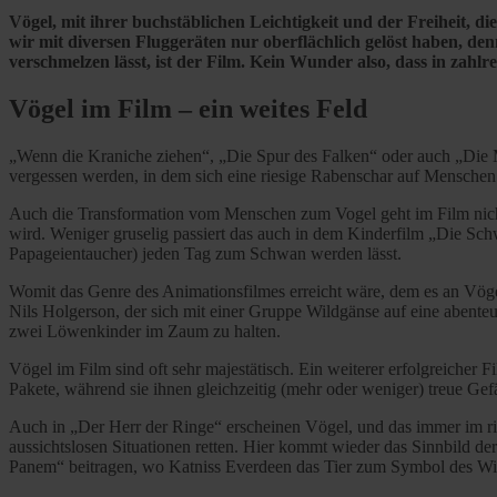
Vögel, mit ihrer buchstäblichen Leichtigkeit und der Freiheit, d
wir mit diversen Fluggeräten nur oberflächlich gelöst haben, d
verschmelzen lässt, ist der Film. Kein Wunder also, dass in zahl
Vögel im Film – ein weites Feld
„Wenn die Kraniche ziehen“, „Die Spur des Falken“ oder auch „Die Mö
vergessen werden, in dem sich eine riesige Rabenschar auf Menschen st
Auch die Transformation vom Menschen zum Vogel geht im Film nich
wird. Weniger gruselig passiert das auch in dem Kinderfilm „Die Schw
Papageientaucher) jeden Tag zum Schwan werden lässt.
Womit das Genre des Animationsfilmes erreicht wäre, dem es an Vög
Nils Holgerson, der sich mit einer Gruppe Wildgänse auf eine abente
zwei Löwenkinder im Zaum zu halten.
Vögel im Film sind oft sehr majestätisch. Ein weiterer erfolgreicher F
Pakete, während sie ihnen gleichzeitig (mehr oder weniger) treue Ge
Auch in „Der Herr der Ringe“ erscheinen Vögel, und das immer im ri
aussichtslosen Situationen retten. Hier kommt wieder das Sinnbild der 
Panem“ beitragen, wo Katniss Everdeen das Tier zum Symbol des Wi