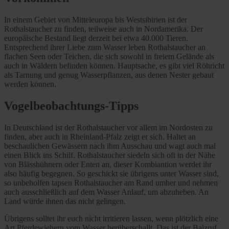
In einem Gebiet von Mitteleuropa bis Westsibirien ist der
Rothalstaucher zu finden, teilweise auch in Nordamerika. Der
europäische Bestand liegt derzeit bei etwa 40.000 Tieren.
Entsprechend ihrer Liebe zum Wasser leben Rothalstaucher an
flachen Seen oder Teichen, die sich sowohl in freiem Gelände als
auch in Wäldern befinden können. Hauptsache, es gibt viel Röhricht
als Tarnung und genug Wasserpflanzen, aus denen Nester gebaut
werden können.
Vogelbeobachtungs-Tipps
In Deutschland ist der Rothalstaucher vor allem im Nordosten zu
finden, aber auch in Rheinland-Pfalz zeigt er sich. Haltet an
beschaulichen Gewässern nach ihm Ausschau und wagt auch mal
einen Blick ins Schilf. Rothalstaucher siedeln sich oft in der Nähe
von Blässhühnern oder Enten an, dieser Kombiantion werdet ihr
also häufig begegnen. So geschickt sie übrigens unter Wasser sind,
so unbeholfen tapsen Rothalstaucher am Rand umher und nehmen
auch ausschließlich auf dem Wasser Anlauf, um abzuheben. An
Land würde ihnen das nicht gelingen.
Übrigens solltet ihr euch nicht irritieren lassen, wenn plötzlich eine
Art Pferdewiehern vom Wasser herüberschallt. Das ist der Balzruf