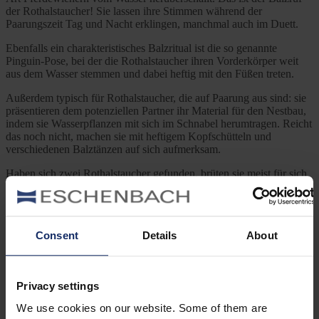
der Rothalstaucher! Sie lassen ihre Stimmen während der
Paarungszeit Tag und Nacht erklingen, manchmal auch im Duett.
Ebenfalls ein charakteristisches Balzritual ist die so genannte
Pinguin-Pose, bei der die Rothalstaucher ihren Vorderkörper weit
aus dem Wasser stemmen und dabei heftig mit den Füßen treten.
Außerdem typisch für Rothalstaucher, die auf Paarung aus sind: sie
präsentieren dem potenziellen Partner ihr Material für den Nestbau,
indem sie Wasserpflanzen mit sich im Schnabel herumtragen. Reicht
das noch nicht, machen sie mit heftigem Kopfschütteln und
verschiedenen Balztänzen auf sich aufmerksam.
Haben sich zwei Rothalstaucher gefunden, brüten sie meist für sich
und bilden keine großen Kolonien. Das Nest wird aus möglichst
stabilem Pflanzenmaterial gebaut und schwimmt am Rande von See
oder Teich auf der Wasseroberfläche. Das Weibchen ist
Perfektionistin und lässt während der Brut keinen Tag vergehen,
Consent
Details
About
ohne dass das Nest weiter ausgebessert wird. Sind die Küken
geschlüpft, kümmern sich die Altvögel gemeinsam um sie.
Privacy settings
Foto:
Kurt Bauschardt
(Lizenz:
CC BY-SA 2.0
– Bildausschnitt vom Original geändert) / flickr.com
We use cookies on our website. Some of them are