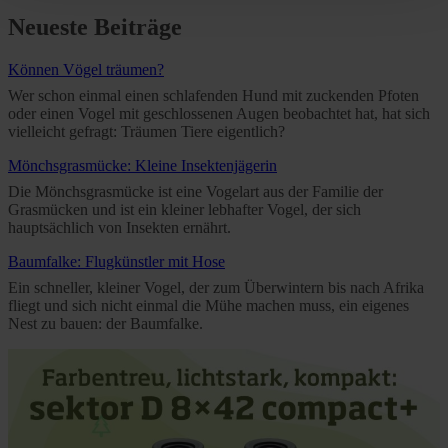
time and deselect cookies at any time (in the Privacy
Neueste Beiträge
Policy and in the footer of our website).
Können Vögel träumen?
Further information on the procedures used and your
Wer schon einmal einen schlafenden Hund mit zuckenden Pfoten
rights can be found in our
Privacy Policy
|
Imprint
oder einen Vogel mit geschlossenen Augen beobachtet hat, hat sich
vielleicht gefragt: Träumen Tiere eigentlich?
Mönchsgrasmücke: Kleine Insektenjägerin
Die Mönchsgrasmücke ist eine Vogelart aus der Familie der
Grasmücken und ist ein kleiner lebhafter Vogel, der sich
hauptsächlich von Insekten ernährt.
Baumfalke: Flugkünstler mit Hose
Ein schneller, kleiner Vogel, der zum Überwintern bis nach Afrika
fliegt und sich nicht einmal die Mühe machen muss, ein eigenes
Nest zu bauen: der Baumfalke.