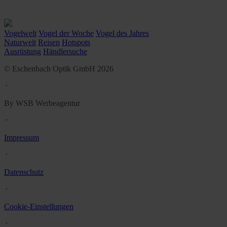
Vogelwelt
Vogel der Woche
Vogel des Jahres
Naturwelt
Reisen
Hotspots
Ausrüstung
Händlersuche
© Eschenbach Optik GmbH 2026
᛫
By WSB Werbeagentur
᛫
Impressum
᛫
Datenschutz
᛫
Cookie-Einstellungen
᛫