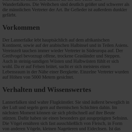
Wanderfalkens. Die Weibchen sind deutlich größer und schwerer als
die männlichen Vertreter der Art. Ihr Gefieder ist außerdem dunkler
gefärbt.
Vorkommen
Der Lannerfalke lebt hauptsächlich auf dem afrikanischen
Kontinent, sowie auf der arabischen Halbinsel und in Teilen Asiens.
Vereinzelt tauchen immer wieder Vertreter in Südeuropa auf. Der
Greifvogel bevorzugt offene, trockene Grasländer und Steppen.
Auch in steinig-sandigen Wüsten und Halbwüsten fühlt er sich
wohl. Da er auf Felsen brütet, sucht er sich meistens einen
Lebensraum in der Nähe einer Bergkette. Einzelne Vertreter wurden
auf Höhen von 5000 Metern gesichtet.
Verhalten und Wissenswertes
Lannerfalken sind wahre Flugkünstler. Sie sind äußerst beweglich in
der Luft und segeln gern auf thermischen Schichten dahin. Im
nächsten Moment können sie sich pfeilschnell auf ihre Beute
stürzen. Dafür haben sie einen besonders gut ausgeprägten Sehsinn.
Die Vögel ernähren sich fast ausschließlich von Fleisch, in Form
von anderen Vögeln, kleinen Nagetieren und Eidechsen. Ist das