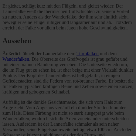
Er gleitet, schlägt kurz mit den Flügeln, und gleitet wieder: Der
Lannerfalke weiß die thermischen Luftschichten zu seinem Vorteil
zu nutzen. Anders als der Wanderfalke, der ihm sehr ähnlich sieht,
bewegt er seine Flügel ruhiger und langsamer auf und ab. Trotzdem
erreicht der Falke vor allem beim Jagen hohe Geschwindigkeiten.
Aussehen
Äußerlich ähnelt der Lannerfalke dem
Turmfalken
und dem
Wanderfalken
. Die Oberseite des Greifvogels ist grau gefärbt und
mit einer braunen Bänderung versehen. Die Unterseite wiederum,
die im Flug gut zu sehen ist, ist eher beige mit einer Vielzahl dunkler
Punkte. Der Kopf des Lannerfalkes ist hell gefärbt, in einigen
Gefiederstadien sind die Federn von rot-brauner Farbe. Er besitzt die
für Falken typischen kräftigen Beine und Zehen sowie einen kurzen,
kräftigen und gebogenen Schnabel.
Auffällig ist die dunkle Gesichtsmaske, die sich vom Hals zum
Auge zieht. Vom Auge aus verläuft ein dunkler Streifen hinunter
zum Hals. Diese Färbung ist nicht so stark ausgeprägt wie beim
Wanderfalken, wodurch sich die Arten voneinander unterscheiden
lassen. Außerdem ist der Lannerfalke schmaler als sein naher
Verwandter, seine Flügelspannweite beträgt etwa 100 cm. Auch der
Schwanz ist kürzer und dünner als der des Turm- und