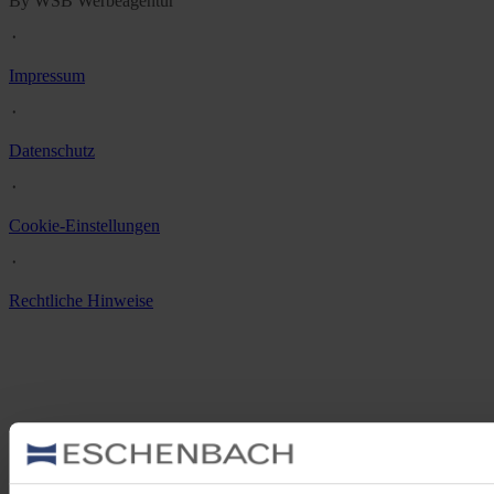
By WSB Werbeagentur
᛫
Impressum
᛫
Datenschutz
᛫
Cookie-Einstellungen
᛫
Rechtliche Hinweise