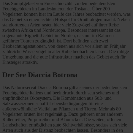
Das Sumpfgebiet von Fucecchio zählt zu den bedeutendsten
Feuchtgebieten im Landesinneren der Toskana. Über 200
Vogelarten können hier im Laufe des Jahres beobachtet werden, was
das Gebiet zu einem echten Hotspot für Ornithologen macht. Neben
standorttreuen Arten rasten hier viele Zugvögel auf ihrer Reise
zwischen Afrika und Nordeuropa. Besonders interessant ist das
sogenannte Righetti-Gebiet im Norden, das nur im Rahmen
geführter Touren zugänglich ist. Dort befinden sich zwei
Beobachtungsstationen, von denen aus sich vor allem im Frühjahr
zahlreiche Wasservögel in aller Ruhe beobachten lassen. Die ruhige
Umgebung und die gute Infrastruktur machen das Gebiet auch für
Einsteiger attraktiv.
Der See Diaccia Botrona
Das Naturreservat Diaccia Botrona gilt als eines der bedeutendsten
Feuchtgebiete Italiens und beeindruckt durch sein seltenes und
empfindliches Ökosystem. Die Kombination aus Süß- und
Salzwasserzonen schafft Lebensbedingungen für eine
außergewöhnliche Vielfalt an Pflanzen und Tieren. Mehr als 80
Vogelarten brüten hier regelmäßig. Dazu gehören unter anderem
Rallenreiher, Purpurreiher und Blauracken. Die weiten, offenen
Landschaften ermöglichen gute Sichtverhältnisse, sodass sich viele
Arten auch aus der Distanz beobachten lassen. Besonders in den