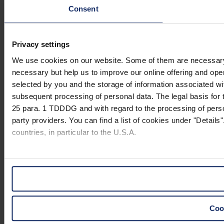
Consent
Privacy settings
We use cookies on our website. Some of them are necessary (e.
necessary but help us to improve our online offering and opera
selected by you and the storage of information associated wi
subsequent processing of personal data. The legal basis for t
25 para. 1 TDDDG and with regard to the processing of person
party providers. You can find a list of cookies under "Details"
countries, in particular to the U.S.A.
You can consent to the use of non-essential cookies by click
"Reject". You can access your settings at any time and desele
website).
Cook
Further information on the procedures used and your rights 