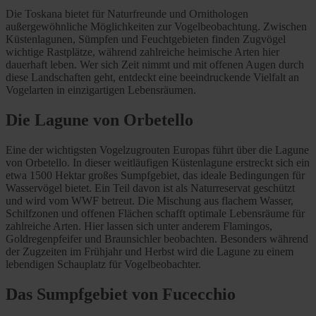
Die Toskana bietet für Naturfreunde und Ornithologen
außergewöhnliche Möglichkeiten zur Vogelbeobachtung. Zwischen
Küstenlagunen, Sümpfen und Feuchtgebieten finden Zugvögel
wichtige Rastplätze, während zahlreiche heimische Arten hier
dauerhaft leben. Wer sich Zeit nimmt und mit offenen Augen durch
diese Landschaften geht, entdeckt eine beeindruckende Vielfalt an
Vogelarten in einzigartigen Lebensräumen.
Die Lagune von Orbetello
Eine der wichtigsten Vogelzugrouten Europas führt über die Lagune
von Orbetello. In dieser weitläufigen Küstenlagune erstreckt sich ein
etwa 1500 Hektar großes Sumpfgebiet, das ideale Bedingungen für
Wasservögel bietet. Ein Teil davon ist als Naturreservat geschützt
und wird vom WWF betreut. Die Mischung aus flachem Wasser,
Schilfzonen und offenen Flächen schafft optimale Lebensräume für
zahlreiche Arten. Hier lassen sich unter anderem Flamingos,
Goldregenpfeifer und Braunsichler beobachten. Besonders während
der Zugzeiten im Frühjahr und Herbst wird die Lagune zu einem
lebendigen Schauplatz für Vogelbeobachter.
Das Sumpfgebiet von Fucecchio