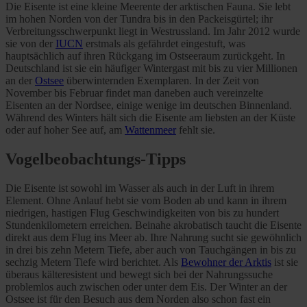
Die Eisente ist eine kleine Meerente der arktischen Fauna. Sie lebt
im hohen Norden von der Tundra bis in den Packeisgürtel; ihr
Verbreitungsschwerpunkt liegt in Westrussland. Im Jahr 2012 wurde
sie von der
IUCN
erstmals als gefährdet eingestuft, was
hauptsächlich auf ihren Rückgang im Ostseeraum zurückgeht. In
Deutschland ist sie ein häufiger Wintergast mit bis zu vier Millionen
an der
Ostsee
überwinternden Exemplaren. In der Zeit von
November bis Februar findet man daneben auch vereinzelte
Eisenten an der Nordsee, einige wenige im deutschen Binnenland.
Während des Winters hält sich die Eisente am liebsten an der Küste
oder auf hoher See auf, am
Wattenmeer
fehlt sie.
Vogelbeobachtungs-Tipps
Die Eisente ist sowohl im Wasser als auch in der Luft in ihrem
Element. Ohne Anlauf hebt sie vom Boden ab und kann in ihrem
niedrigen, hastigen Flug Geschwindigkeiten von bis zu hundert
Stundenkilometern erreichen. Beinahe akrobatisch taucht die Eisente
direkt aus dem Flug ins Meer ab. Ihre Nahrung sucht sie gewöhnlich
in drei bis zehn Metern Tiefe, aber auch von Tauchgängen in bis zu
sechzig Metern Tiefe wird berichtet. Als
Bewohner der Arktis
ist sie
überaus kälteresistent und bewegt sich bei der Nahrungssuche
problemlos auch zwischen oder unter dem Eis. Der Winter an der
Ostsee ist für den Besuch aus dem Norden also schon fast ein