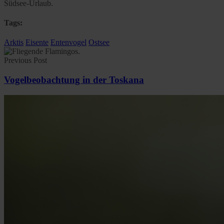
Südsee-Urlaub.
Tags:
Arktis
Eisente
Entenvogel
Ostsee
Previous Post
Vogelbeobachtung in der Toskana