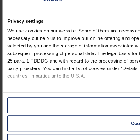
Privacy settings
We use cookies on our website. Some of them are necessary (e.
necessary but help us to improve our online offering and opera
selected by you and the storage of information associated wi
subsequent processing of personal data. The legal basis for t
25 para. 1 TDDDG and with regard to the processing of person
party providers. You can find a list of cookies under "Details"
countries, in particular to the U.S.A.
You can consent to the use of non-essential cookies by click
"Reject". You can access your settings at any time and desele
website).
Cook
Further information on the procedures used and your rights 