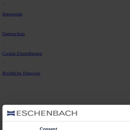
᛫
Impressum
᛫
Datenschutz
᛫
Cookie-Einstellungen
᛫
Rechtliche Hinweise
Consent