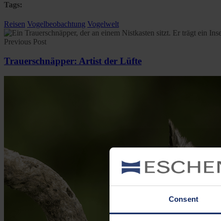
Tags:
Reisen
Vogelbeobachtung
Vogelwelt
Previous Post
Trauerschnäpper: Artist der Lüfte
Consent