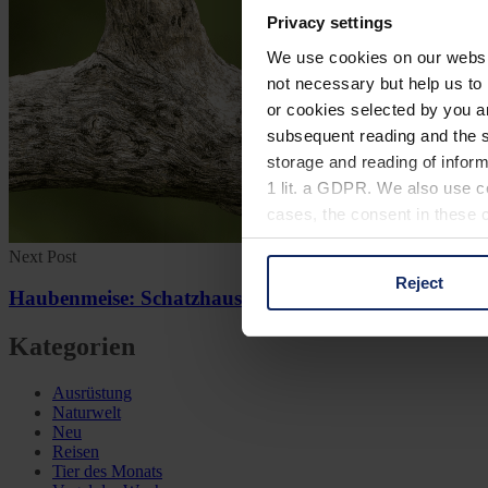
Privacy settings
We use cookies on our website
not necessary but help us to 
or cookies selected by you a
subsequent reading and the s
storage and reading of inform
1 lit. a GDPR. We also use co
cases, the consent in these ca
Next Post
Reject
You can consent to the use of
Haubenmeise: Schatzhauser im Fichtenwald
on "Reject". You can access y
Kategorien
footer of our website).
Ausrüstung
Further information on the p
Naturwelt
Neu
Reisen
Tier des Monats