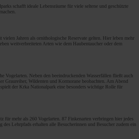
arks schafft ideale Lebensräume für viele seltene und geschützte
 machen.
it vielen Jahren als ornithologische Reservate gelten. Hier leben mehr
. Neben weitverbreiteten Arten wie dem Haubentaucher oder dem
che Vogelarten. Neben den beeindruckenden Wasserfällen fließt auch
 hier Graureiher, Wildenten und Kormorane beobachten. Am Abend
ielt der Krka Nationalpark eine besonders wichtige Rolle für
z für mehr als 260 Vogelarten. 87 Finkenarten verbringen hier jedes
g des Lehrpfads erhalten alle Besucherinnen und Besucher zudem ein