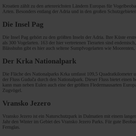
Kroatien zählt zu den artenreichsten Ländern Europas für Vogelbeoba
Arten. Besonders entlang der Adria und in den großen Schutzgebiete
Die Insel Pag
Die Insel Pag gehört zu den größten Inseln der Adria. Ihre Küste erstr
als 300 Vogelarten. 163 der hier vertretenen Tierarten sind endemis
Blässhuhn gibt es hier auch seltene Sumpfvogelarten wie Moorenten, 
Der Krka Nationalpark
Die Fläche des Nationalparks Krka umfasst 109,5 Quadratkilometer un
der Fluss Guduča durch den Nationalpark. Dieser Fluss bietet eine
kann man neben Eulen auch eine der größten Fledermausarten Europa
Zugvögel.
Vransko Jezero
Vransko Jezero ist ein Naturschutzpark in Dalmatien mit einem langen
Jahr den Winter im Gebiet des Vransko Jezero Parks. Für gute Beob
Fernglas.