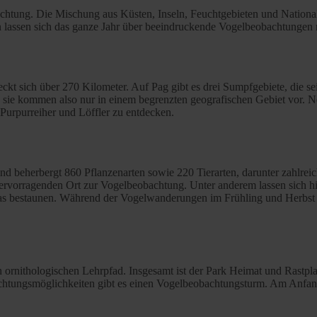
chtung. Die Mischung aus Küsten, Inseln, Feuchtgebieten und Nationalp
n lassen sich das ganze Jahr über beeindruckende Vogelbeobachtungen
eckt sich über 270 Kilometer. Auf Pag gibt es drei Sumpfgebiete, die se
ch, sie kommen also nur in einem begrenzten geografischen Gebiet vor
Purpurreiher und Löffler zu entdecken.
d beherbergt 860 Pflanzenarten sowie 220 Tierarten, darunter zahlrei
n hervorragenden Ort zur Vogelbeobachtung. Unter anderem lassen sich
s bestaunen. Während der Vogelwanderungen im Frühling und Herbst sp
 ornithologischen Lehrpfad. Insgesamt ist der Park Heimat und Rastplat
achtungsmöglichkeiten gibt es einen Vogelbeobachtungsturm. Am Anfan