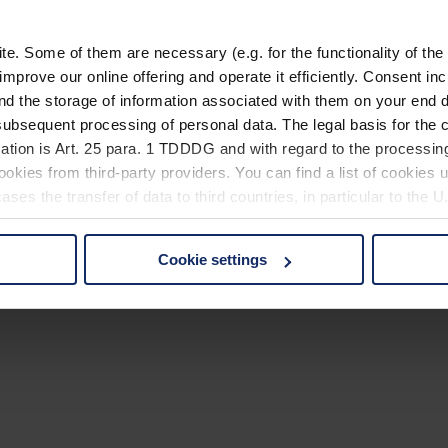
. Some of them are necessary (e.g. for the functionality of the 
improve our online offering and operate it efficiently. Consent in
nd the storage of information associated with them on your end d
ubsequent processing of personal data. The legal basis for the c
ation is Art. 25 para. 1 TDDDG and with regard to the processing
okies from third-party providers. You can find a list of cookies u
ses the transfer of data to third countries, in particular to the 
Cookie settings
 non-essential cookies by clicking on the "Accept all" button or
our settings at any time and deselect cookies at any time (in th
rocedures used and your rights can be found in our
Privacy Poli