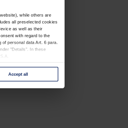
website), while others are
cludes all preselected cookies
evice as well as their
onsent with regard to the
 of personal data Art. 6 para.
nder "Details". In these
U.S.A.
Accept all
 change your mind by clicking
e Privacy Policy and in the
cy
|
Imprint