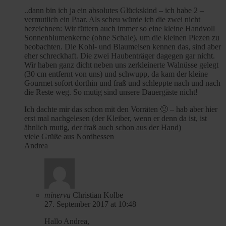
..dann bin ich ja ein absolutes Glückskind – ich habe 2 –
vermutlich ein Paar. Als scheu würde ich die zwei nicht
bezeichnen: Wir füttern auch immer so eine kleine Handvoll
Sonnenblumenkerne (ohne Schale), um die kleinen Piezen zu
beobachten. Die Kohl- und Blaumeisen kennen das, sind aber
eher schreckhaft. Die zwei Haubenträger dagegen gar nicht.
Wir haben ganz dicht neben uns zerkleinerte Walnüsse gelegt
(30 cm entfernt von uns) und schwupp, da kam der kleine
Gourmet sofort dorthin und fraß und schleppte nach und nach
die Reste weg. So mutig sind unsere Dauergäste nicht!
Ich dachte mir das schon mit den Vorräten 🙂 – hab aber hier
erst mal nachgelesen (der Kleiber, wenn er denn da ist, ist
ähnlich mutig, der fraß auch schon aus der Hand)
viele Grüße aus Nordhessen
Andrea
minerva
Christian Kolbe
27. September 2017 at 10:48
Hallo Andrea,