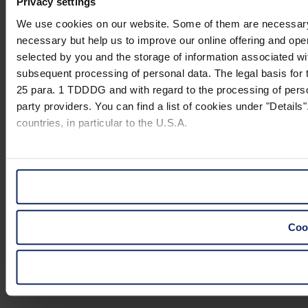
Privacy settings
We use cookies on our website. Some of them are necessary (e.
necessary but help us to improve our online offering and opera
selected by you and the storage of information associated wi
subsequent processing of personal data. The legal basis for t
25 para. 1 TDDDG and with regard to the processing of person
party providers. You can find a list of cookies under "Details"
countries, in particular to the U.S.A.
You can consent to the use of non-essential cookies by click
"Reject". You can access your settings at any time and desele
website).
Cook
Further information on the procedures used and your rights 