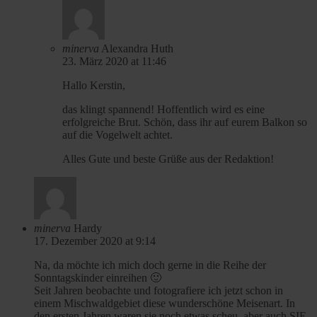
minerva
Alexandra Huth
23. März 2020 at 11:46
Hallo Kerstin,
das klingt spannend! Hoffentlich wird es eine
erfolgreiche Brut. Schön, dass ihr auf eurem Balkon so
auf die Vogelwelt achtet.
Alles Gute und beste Grüße aus der Redaktion!
minerva
Hardy
17. Dezember 2020 at 9:14
Na, da möchte ich mich doch gerne in die Reihe der
Sonntagskinder einreihen 🙂
Seit Jahren beobachte und fotografiere ich jetzt schon in
einem Mischwaldgebiet diese wunderschöne Meisenart. In
den ersten Jahren waren sie noch etwas scheu, aber auch SIE