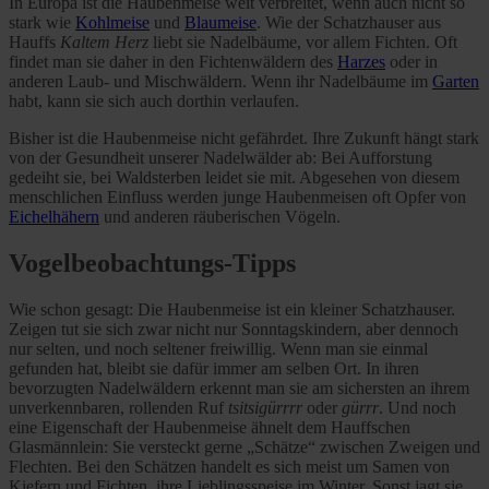
In Europa ist die Haubenmeise weit verbreitet, wenn auch nicht so
stark wie
Kohlmeise
und
Blaumeise
. Wie der Schatzhauser aus
Hauffs
Kaltem Herz
liebt sie Nadelbäume, vor allem Fichten. Oft
findet man sie daher in den Fichtenwäldern des
Harzes
oder in
anderen Laub- und Mischwäldern. Wenn ihr Nadelbäume im
Garten
habt, kann sie sich auch dorthin verlaufen.
Bisher ist die Haubenmeise nicht gefährdet. Ihre Zukunft hängt stark
von der Gesundheit unserer Nadelwälder ab: Bei Aufforstung
gedeiht sie, bei Waldsterben leidet sie mit. Abgesehen von diesem
menschlichen Einfluss werden junge Haubenmeisen oft Opfer von
Eichelhähern
und anderen räuberischen Vögeln.
Vogelbeobachtungs-Tipps
Wie schon gesagt: Die Haubenmeise ist ein kleiner Schatzhauser.
Zeigen tut sie sich zwar nicht nur Sonntagskindern, aber dennoch
nur selten, und noch seltener freiwillig. Wenn man sie einmal
gefunden hat, bleibt sie dafür immer am selben Ort. In ihren
bevorzugten Nadelwäldern erkennt man sie am sichersten an ihrem
unverkennbaren, rollenden Ruf
tsitsigürrrr
oder
gürrr
. Und noch
eine Eigenschaft der Haubenmeise ähnelt dem Hauffschen
Glasmännlein: Sie versteckt gerne „Schätze“ zwischen Zweigen und
Flechten. Bei den Schätzen handelt es sich meist um Samen von
Kiefern und Fichten, ihre Lieblingsspeise im Winter. Sonst jagt sie