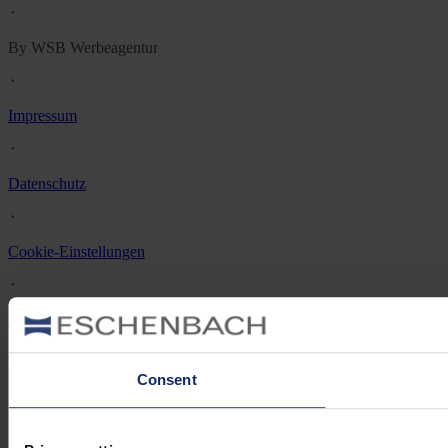
᛫
By WSB Werbeagentur
᛫
Impressum
᛫
Datenschutz
᛫
Cookie-Einstellungen
᛫
Rechtliche Hinweise
Consent