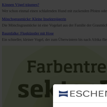
Können Vögel träumen?
Wer schon einmal einen schlafenden Hund mit zuckenden Pfoten oder e
Mönchsgrasmücke: Kleine Insektenjägerin
Die Mönchsgrasmücke ist eine Vogelart aus der Familie der Grasmücken
Baumfalke: Flugkünstler mit Hose
Ein schneller, kleiner Vogel, der zum Überwintern bis nach Afrika f