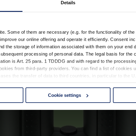
Details
. Some of them are necessary (e.g. for the functionality of the 
improve our online offering and operate it efficiently. Consent in
nd the storage of information associated with them on your end d
ubsequent processing of personal data. The legal basis for the c
ation is Art. 25 para. 1 TDDDG and with regard to the processing
okies from third-party providers. You can find a list of cookies u
ses the transfer of data to third countries, in particular to the 
Cookie settings
 non-essential cookies by clicking on the "Accept all" button or
our settings at any time and deselect cookies at any time (in th
rocedures used and your rights can be found in our
Privacy Poli