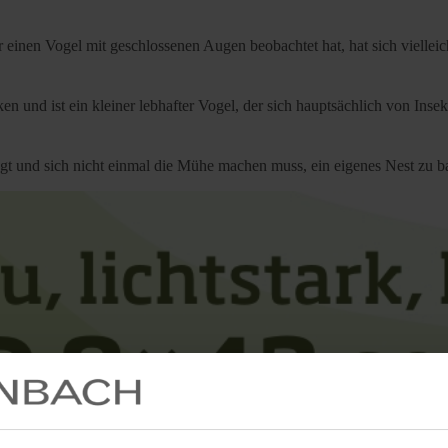
inen Vogel mit geschlossenen Augen beobachtet hat, hat sich vielleich
 und ist ein kleiner lebhafter Vogel, der sich hauptsächlich von Insek
liegt und sich nicht einmal die Mühe machen muss, ein eigenes Nest zu 