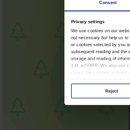
Consent
Privacy settings
We use cookies on our website
not necessary but help us to 
or cookies selected by you a
subsequent reading and the s
storage and reading of inform
1 lit. a GDPR. We also use co
cases, the consent in these ca
Reject
You can consent to the use of
on "Reject". You can access y
footer of our website).
Further information on the p