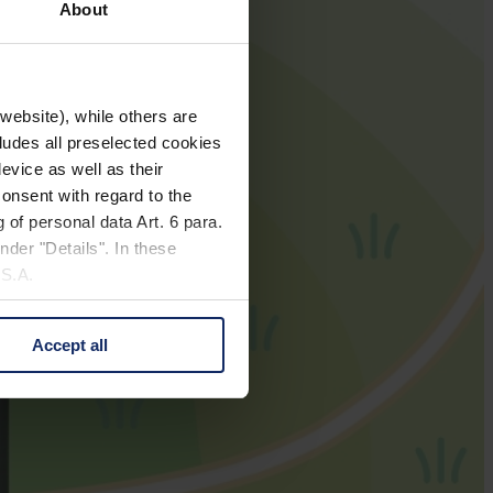
About
website), while others are
cludes all preselected cookies
evice as well as their
onsent with regard to the
 of personal data Art. 6 para.
nder "Details". In these
U.S.A.
Accept all
 change your mind by clicking
e Privacy Policy and in the
cy
|
Imprint