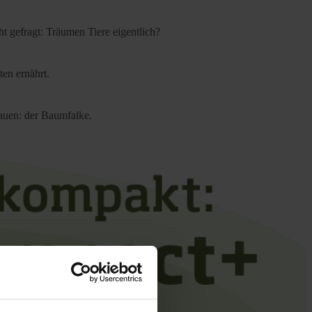
t gefragt: Träumen Tiere eigentlich?
ten ernährt.
bauen: der Baumfalke.