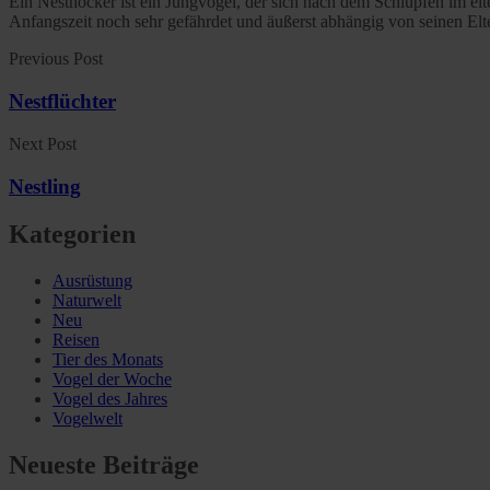
Ein Nesthocker ist ein Jungvogel, der sich nach dem Schlüpfen im elt
Anfangszeit noch sehr gefährdet und äußerst abhängig von seinen Elt
Previous Post
Nestflüchter
Next Post
Nestling
Kategorien
Ausrüstung
Naturwelt
Neu
Reisen
Tier des Monats
Vogel der Woche
Vogel des Jahres
Vogelwelt
Neueste Beiträge