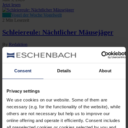
Jetzt lesen
Neu
Vogel der Woche
Vogelwelt
2 Min Lesezeit
Schleiereule: Nächtlicher Mäusejäger
By
Redaktion
August 8, 2025
Jetzt lesen
Neu
Vogelwelt
3 Min Lesezeit
Consent
Details
About
Eulen & Käuze – Jäger der Nacht
Privacy settings
By Franziska T.
Februar 19, 2025
We use cookies on our website. Some of them are
Jetzt lesen
necessary (e.g. for the functionality of the website), while
others are not necessary but help us to improve our
Vogel der Woche
Vogelwelt
3 Min Lesezeit
online offering and operate it efficiently. Consent includes
all preselected cookies or cookies selected by you and