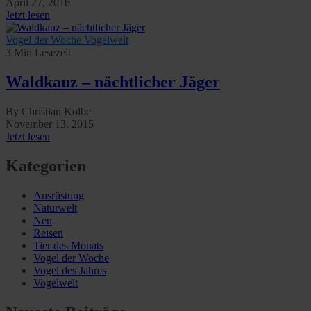
April 27, 2016
Further information on the procedures used and your
Jetzt lesen
rights can be found in our
Privacy Policy
|
Imprint
Vogel der Woche
Vogelwelt
3 Min Lesezeit
Waldkauz – nächtlicher Jäger
By Christian Kolbe
November 13, 2015
Jetzt lesen
Kategorien
Ausrüstung
Naturwelt
Neu
Reisen
Tier des Monats
Vogel der Woche
Vogel des Jahres
Vogelwelt