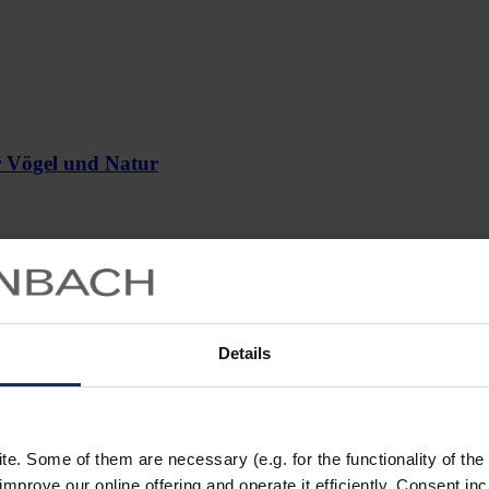
r Vögel und Natur
Details
. Some of them are necessary (e.g. for the functionality of the 
zeichnung „Adlereule“ stammt, und in welcher Gegend er verwendet w
improve our online offering and operate it efficiently. Consent in