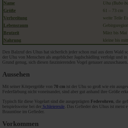
Name
Uhu (Bubo b
Größe
61 – 73 cm
Verbreitung
weite Teile E
Lebensraum
Gebirgsregion
Brutzeit
März bis Mai
Nahrung
kleine bis mi
Den Balzruf des Uhus hat sicherlich jeder schon mal aus dem Wald 
der Uhu von Menschen als angeblicher Jagdschädling verfolgt und in T
Grund genug, sich diesen faszinierenden Vogel genauer anzuschauen.
Aussehen
Mit seiner Körpergröße von
70 cm
ist der Uhu so groß wie ein ausg
Federfärbung nicht voneinander, sind aber gut anhand ihre Größe erk
Typisch für diese Vogelart sind die ausgeprägten
Federohren
, die ge
beispielsweise bei der
Schleiereule
. Das Gefieder des Uhus ist meist e
Brauntöne im Gefieder.
Vorkommen