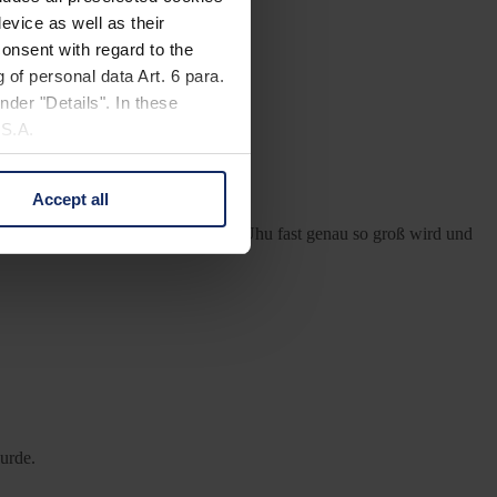
evice as well as their
onsent with regard to the
 of personal data Art. 6 para.
nder "Details". In these
U.S.A.
Accept all
 change your mind by clicking
 mit dem Steinadler zusammen, da der Uhu fast genau so groß wird und
e Privacy Policy and in the
cy
|
Imprint
urde.