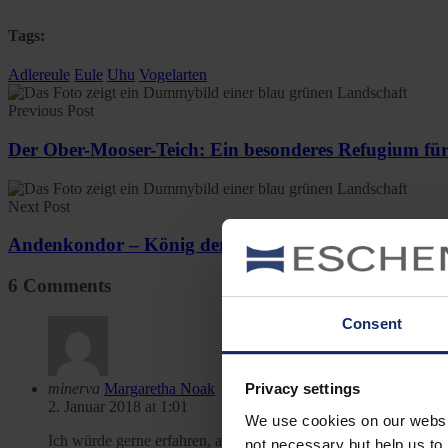
Tags:
Adlereule
Eule
Uhu
Vogelarten
Previous Post
Der Ober-Mooser-Teich: Ein besonderes Refugium fü
Next Post
Andenkondor – König der Anden
6 Comments
Consent
minerva
Margaretha Noak
Privacy settings
2. Januar 2018 at 1:01
We use cookies on our website
Ich würde gerne erfahren, aus welcher ZEIT der Name /die Be
not necessary but help us to 