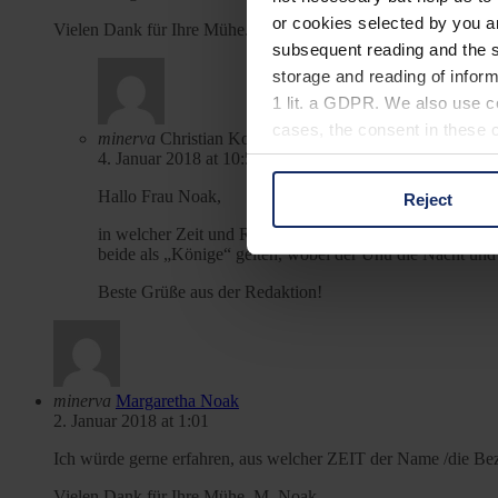
or cookies selected by you a
Vielen Dank für Ihre Mühe. M. Noak
subsequent reading and the s
storage and reading of inform
1 lit. a GDPR. We also use co
cases, the consent in these ca
minerva
Christian Kolbe
4. Januar 2018 at 10:53
Hallo Frau Noak,
Reject
You can consent to the use of
in welcher Zeit und Region sich dieser Begriff genau eta
on "Reject". You can access y
beide als „Könige“ gelten, wobei der Uhu die Nacht und d
footer of our website).
Beste Grüße aus der Redaktion!
Further information on the p
minerva
Margaretha Noak
2. Januar 2018 at 1:01
Ich würde gerne erfahren, aus welcher ZEIT der Name /die Be
Vielen Dank für Ihre Mühe. M. Noak