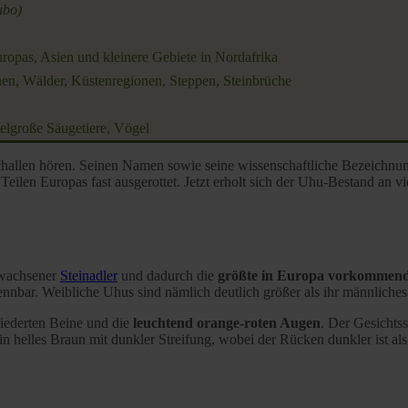
ubo)
uropas, Asien und kleinere Gebiete in Nordafrika
en, Wälder, Küstenregionen, Steppen, Steinbrüche
ttelgroße Säugetiere, Vögel
schallen hören. Seinen Namen sowie seine wissenschaftliche Bezeichn
eilen Europas fast ausgerottet. Jetzt erholt sich der Uhu-Bestand an v
ewachsener
Steinadler
und dadurch die
größte in Europa vorkommend
ennbar. Weibliche Uhus sind nämlich deutlich größer als ihr männliche
fiederten Beine und die
leuchtend orange-roten Augen
. Der Gesichtss
in helles Braun mit dunkler Streifung, wobei der Rücken dunkler ist al