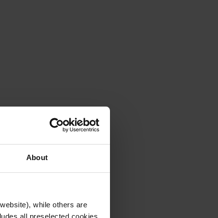
About
website), while others are
urde.
cludes all preselected cookies