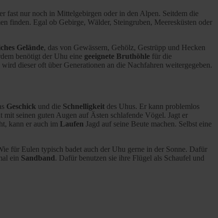
er fast nur noch in Mittelgebirgen oder in den Alpen. Seitdem die
en finden. Egal ob Gebirge, Wälder, Steingruben, Meeresküsten oder
iches Gelände
, das von Gewässern, Gehölz, Gestrüpp und Hecken
rdem benötigt der Uhu eine
geeignete Bruthöhle
für die
, wird dieser oft über Generationen an die Nachfahren weitergegeben.
das
Geschick
und die
Schnelligkeit
des Uhus. Er kann problemlos
t mit seinen guten Augen auf Ästen schlafende Vögel. Jagt er
äht, kann er auch im
Laufen
Jagd auf seine Beute machen. Selbst eine
Wie für Eulen typisch badet auch der Uhu gerne in der Sonne. Dafür
mal ein
Sandband
. Dafür benutzen sie ihre Flügel als Schaufel und