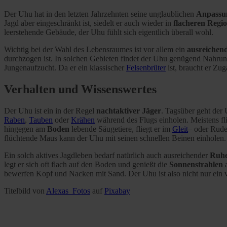
Der Uhu hat in den letzten Jahrzehnten seine unglaublichen
Anpassun
Jagd aber eingeschränkt ist, siedelt er auch wieder in
flacheren Regi
leerstehende Gebäude, der Uhu fühlt sich eigentlich überall wohl.
Wichtig bei der Wahl des Lebensraumes ist vor allem ein
ausreichen
durchzogen ist. In solchen Gebieten findet der Uhu genügend Nahru
Jungenaufzucht. Da er ein klassischer
Felsenbrüter
ist, braucht er Zu
Verhalten und Wissenswertes
Der Uhu ist ein in der Regel
nachtaktiver Jäger
. Tagsüber geht der 
Raben
,
Tauben
oder
Krähen
während des Flugs einholen. Meistens fli
hingegen am
Boden
lebende Säugetiere, fliegt er im
Gleit
– oder Ruder
flüchtende Maus kann der Uhu mit seinen schnellen Beinen einholen.
Ein solch aktives Jagdleben bedarf natürlich auch ausreichender
Ruhe
legt er sich oft flach auf den Boden und genießt die
Sonnenstrahlen
a
bewerfen Kopf und Nacken mit Sand. Der Uhu ist also nicht nur ein v
Titelbild von
Alexas_Fotos
auf
Pixabay