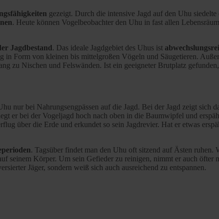
gsfähigkeiten
gezeigt. Durch die intensive Jagd auf den Uhu siedelte 
onen
. Heute können Vogelbeobachter den Uhu in fast allen Lebensräum
der Jagdbestand
. Das ideale Jagdgebiet des Uhus ist
abwechslungsre
ng in Form von kleinen bis mittelgroßen Vögeln und Säugetieren. Auße
gang zu Nischen und Felswänden. Ist ein geeigneter Brutplatz gefunden
Uhu nur bei Nahrungsengpässen auf die Jagd. Bei der Jagd zeigt sich 
egt er bei der Vogeljagd hoch nach oben in die Baumwipfel und erspäh
flug über die Erde und erkundet so sein Jagdrevier. Hat er etwas ersp
perioden
. Tagsüber findet man den Uhu oft sitzend auf Ästen ruhen. 
uf seinem Körper. Um sein Gefieder zu reinigen, nimmt er auch öfter 
ersierter Jäger, sondern weiß sich auch ausreichend zu entspannen.