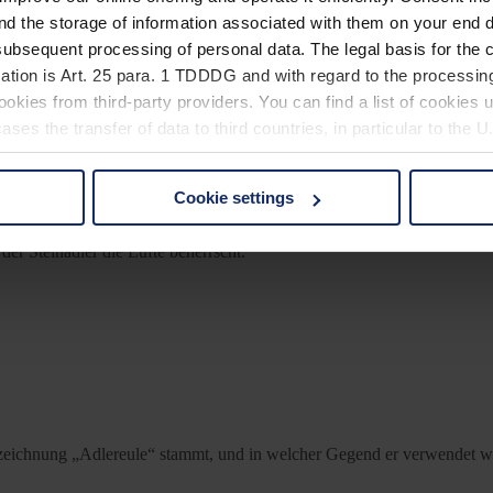
nd the storage of information associated with them on your end d
ubsequent processing of personal data. The legal basis for the c
ation is Art. 25 para. 1 TDDDG and with regard to the processing
okies from third-party providers. You can find a list of cookies u
ses the transfer of data to third countries, in particular to the 
Cookie settings
 non-essential cookies by clicking on the "Accept all" button or
bliert hat, konnte ich leider nicht ermitteln. Er hängt aber vermutlich
our settings at any time and deselect cookies at any time (in th
er Steinadler die Lüfte beherrscht.
rocedures used and your rights can be found in our
Privacy Poli
zeichnung „Adlereule“ stammt, und in welcher Gegend er verwendet w