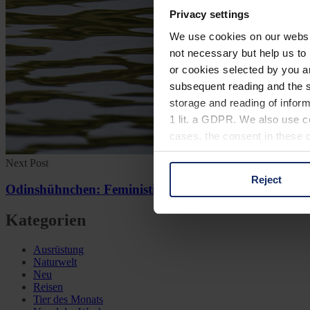
Privacy settings
We use cookies on our website
not necessary but help us to 
or cookies selected by you a
subsequent reading and the s
storage and reading of inform
1 lit. a GDPR. We also use co
cases, the consent in these ca
Next Post
Reject
You can consent to the use of
Odinshühnchen: Feministin aus Skandinavien
on "Reject". You can access y
Kategorien
footer of our website).
Ausrüstung
Further information on the p
Naturwelt
Neu
Reisen
Tier des Monats