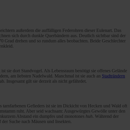
eichtern außerdem die auffälligen Federohren dieser Eulenart. Das
chnen sich durch dunkle Querbändern aus. Deutlich sichtbar sind der
 270 Grad drehen und so rundum alles beobachten. Beide Geschlechter
enkleid.
 ist sie dort Standvogel. Als Lebensraum benötigt sie offenes Gelände
dern, am liebsten Nadelwald. Manchmal ist sie auch an
Stadträndern
Insgesamt gilt sie derzeit als nicht gefährdet.
 tarnfarbenen Gefieders ist sie im Dickicht von Hecken und Wald oft
aumstamm ruht. Aber seid wachsam: Ausgewürgtes Gewölle unter den
ndenkurzem Abstand ein dumpfes und monotones
huh
. Während der
auf der Suche nach Mäusen und Insekten.