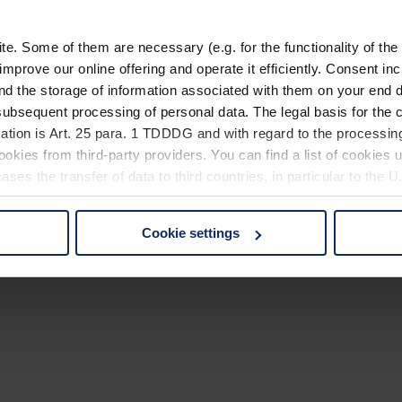
. Some of them are necessary (e.g. for the functionality of the 
improve our online offering and operate it efficiently. Consent in
nd the storage of information associated with them on your end d
ubsequent processing of personal data. The legal basis for the c
ation is Art. 25 para. 1 TDDDG and with regard to the processing
okies from third-party providers. You can find a list of cookies u
ses the transfer of data to third countries, in particular to the 
Cookie settings
 non-essential cookies by clicking on the "Accept all" button or
our settings at any time and deselect cookies at any time (in th
rocedures used and your rights can be found in our
Privacy Poli