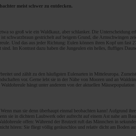
obachter meist schwer zu entdecken.
etwa so groß wie ein Waldkauz, aber schlanker. Die Unterscheidung erl
 ist schwarzbraun gestrichelt auf beigem Grund, die Armschwingen zei
ohreule. Und das aus jeder Richtung: Eulen können ihren Kopf um fast
 sind. Im Kontrast dazu haben die Jungeulen ein helles, fluffiges Daun
reitet und zählt zu den häufigsten Eulenarten in Mitteleuropa. Zumeist
ndschaften vor. Gerne lebt sie in der Nähe von Mooren und an Waldrän
 Waldohreule hängt unter anderem von der aktuellen Mäusepopulation ab. 
. Wenn man sie denn überhaupt einmal beobachten kann! Aufgrund ihres
wenn sie in dichtem Laubwerk oder aufrecht auf einem Ast nahe am B
 Waldohreule offen: Während der Brutzeit ruft das Männchen in seku
icht hören: Sie fliegt völlig geräuschlos und relativ dicht am Boden 