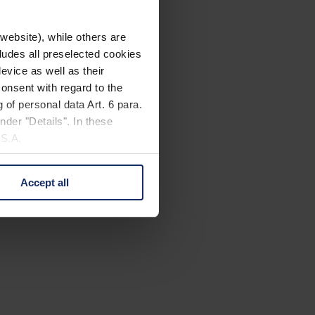
website), while others are
cludes all preselected cookies
evice as well as their
onsent with regard to the
 of personal data Art. 6 para.
nder "Details". In these
U.S.A.
Accept all
 change your mind by clicking
e Privacy Policy and in the
cy
|
Imprint