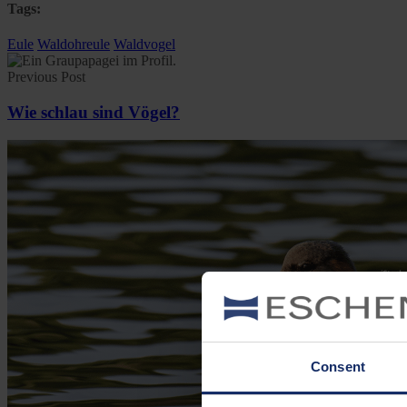
Tags:
Eule
Waldohreule
Waldvogel
Previous Post
Wie schlau sind Vögel?
Consent