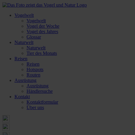
Vogelwelt
Vogelwelt
Vogel der Woche
Vogel des Jahres
Glossar
Naturwelt
Naturwelt
Tier des Monats
Reisen
Reisen
Hotspots
Routen
Ausrüstung
Ausrüstung
Händlersuche
Kontakt
Kontaktformular
Über uns