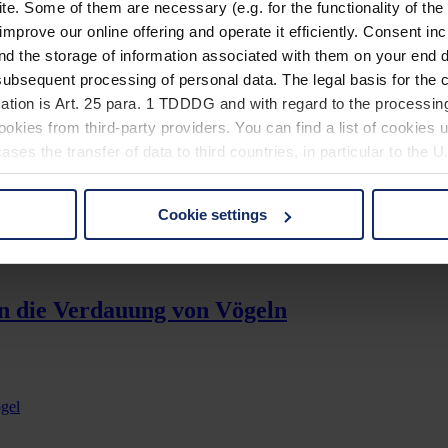
. Some of them are necessary (e.g. for the functionality of the 
improve our online offering and operate it efficiently. Consent in
nd the storage of information associated with them on your end d
ubsequent processing of personal data. The legal basis for the c
ation is Art. 25 para. 1 TDDDG and with regard to the processing
okies from third-party providers. You can find a list of cookies u
täubung Blumen formen
ses the transfer of data to third countries, in particular to the 
Cookie settings
 non-essential cookies by clicking on the "Accept all" button or
our settings at any time and deselect cookies at any time (in th
en die Verdauung von Vögeln
rocedures used and your rights can be found in our
Privacy Poli