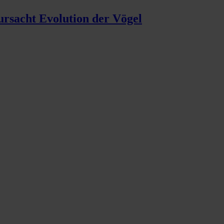
ursacht Evolution der Vögel