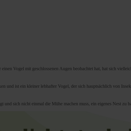
inen Vogel mit geschlossenen Augen beobachtet hat, hat sich vielleich
 und ist ein kleiner lebhafter Vogel, der sich hauptsächlich von Insek
liegt und sich nicht einmal die Mühe machen muss, ein eigenes Nest zu 