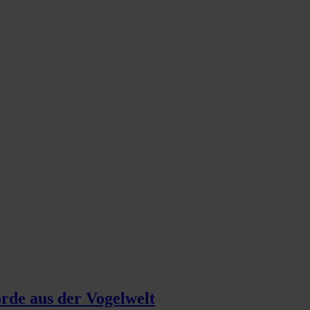
orde aus der Vogelwelt