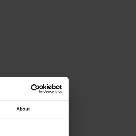
About