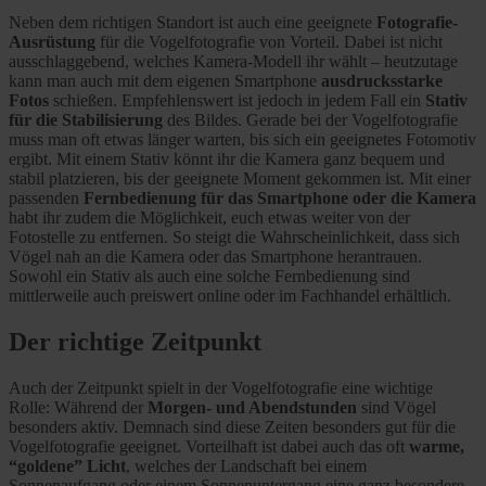
Neben dem richtigen Standort ist auch eine geeignete
Fotografie-
Ausrüstung
für die Vogelfotografie von Vorteil. Dabei ist nicht
ausschlaggebend, welches Kamera-Modell ihr wählt – heutzutage
kann man auch mit dem eigenen Smartphone
ausdrucksstarke
Fotos
schießen. Empfehlenswert ist jedoch in jedem Fall ein
Stativ
für die Stabilisierung
des Bildes. Gerade bei der Vogelfotografie
muss man oft etwas länger warten, bis sich ein geeignetes Fotomotiv
ergibt. Mit einem Stativ könnt ihr die Kamera ganz bequem und
stabil platzieren, bis der geeignete Moment gekommen ist. Mit einer
passenden
Fernbedienung für das Smartphone oder die Kamera
habt ihr zudem die Möglichkeit, euch etwas weiter von der
Fotostelle zu entfernen. So steigt die Wahrscheinlichkeit, dass sich
Vögel nah an die Kamera oder das Smartphone herantrauen.
Sowohl ein Stativ als auch eine solche Fernbedienung sind
mittlerweile auch preiswert online oder im Fachhandel erhältlich.
Der richtige Zeitpunkt
Auch der Zeitpunkt spielt in der Vogelfotografie eine wichtige
Rolle: Während der
Morgen- und Abendstunden
sind Vögel
besonders aktiv. Demnach sind diese Zeiten besonders gut für die
Vogelfotografie geeignet. Vorteilhaft ist dabei auch das oft
warme,
“goldene” Licht
, welches der Landschaft bei einem
Sonnenaufgang oder einem Sonnenuntergang eine ganz besondere