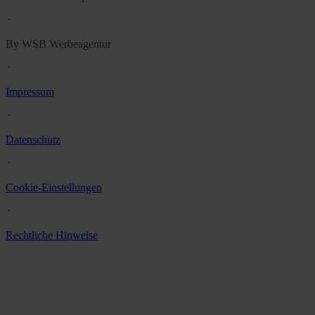
᛫
By WSB Werbeagentur
᛫
Impressum
᛫
Datenschutz
᛫
Cookie-Einstellungen
᛫
Rechtliche Hinweise