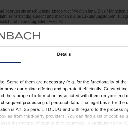
und bebrütet sie anschließend knapp vier Wochen lang. Das Männchen br
ativ selbstständig zurecht und machen kleine Erkundungstouren. Flieg
einsetzt und neue Flugfedern wachsen.
Details
hr
. Some of them are necessary (e.g. for the functionality of the 
improve our online offering and operate it efficiently. Consent in
nd the storage of information associated with them on your end d
ubsequent processing of personal data. The legal basis for the c
ation is Art. 25 para. 1 TDDDG and with regard to the processing
okies from third-party providers. You can find a list of cookies u
ses the transfer of data to third countries, in particular to the 