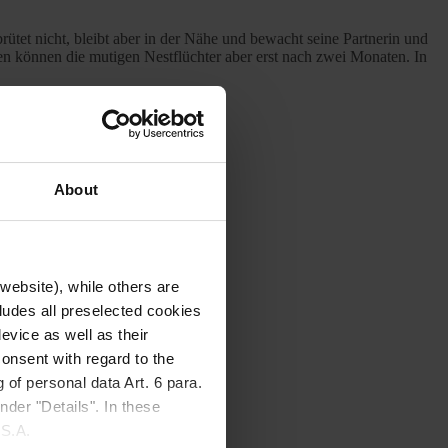
ütet nicht, bleibt aber in der Nähe und bewacht seine Partnerin und
en können die mutigen Nestflüchter aber erst nach zwei Monaten. In
About
website), while others are
cludes all preselected cookies
evice as well as their
onsent with regard to the
 of personal data Art. 6 para.
nder "Details". In these
U.S.A.