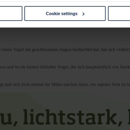
Cookie settings
 non-essential cookies by clicking on the "Accept all" button or
our settings at any time and deselect cookies at any time (in th
rocedures used and your rights can be found in our
Privacy Poli
inen Vogel mit geschlossenen Augen beobachtet hat, hat sich vielleich
 und ist ein kleiner lebhafter Vogel, der sich hauptsächlich von Insek
liegt und sich nicht einmal die Mühe machen muss, ein eigenes Nest zu 