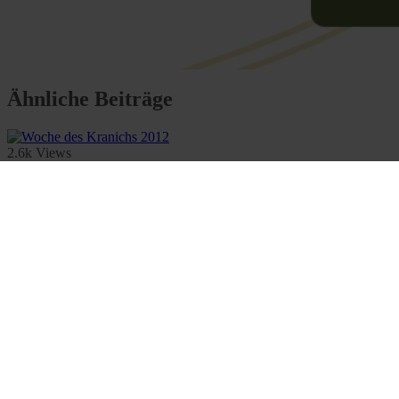
Ähnliche Beiträge
2.6k Views
5 Minute read
Woche des Kranichs 2012
Für begeisterte Vogelbeobachter und Kranichliebhaber ist sie ein Mu
By Alexandra Huth
September 14, 2012
2.6k Views
5 Minute read
Gärten: Wohlfühloasen für Vögel