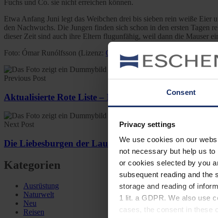
Fuchs und Co. sie nicht erreichen können.
Etwa Anfang Juni legt das Weibchen drei bis sieben rein weiße Eier 
den Nachwuchs. Die Jungen finden sich schon in den ersten Tagen rel
dieser Zeit sind auch ihre Eltern flugunfähig, weil dann die Mauser 
Foto: Ómar Runólfsson (Lizenz:
CC BY 2.0
)
Previous Post
Consent
Aktualisierte Rote Liste – Immer mehr Vögel in Gefa
Privacy settings
Next Post
We use cookies on our website
Die Liebesburgen der Laubenvögel
not necessary but help us to 
Kategorien
or cookies selected by you a
subsequent reading and the s
Ausrüstung
storage and reading of inform
Naturwelt
1 lit. a GDPR. We also use co
Neu
cases, the consent in these ca
Reisen