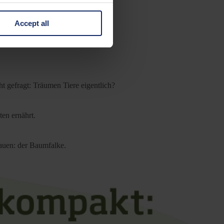
Accept all
 change your mind by clicking
e Privacy Policy and in the
cy
|
Imprint
t gefragt: Träumen Tiere eigentlich?
ten ernährt.
bauen: der Baumfalke.