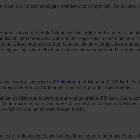
en kann die Kurzschnabelgans trotzdem damit aufpicken. Sie ist unter 
ramm schwer, wobei die Männchen stets größer und schwerer sind als di
Bauch sind cremeweiß, während der lange Hals in einem helleren Brau
and. Dieser stumpfe, kräftige Schnabel ist ein wichtiges Bestimmungs
r Saatgans angesehen. Noch ein Unterscheidungsmerkmal: Die Füße sin
tischen Tundra, außerdem auf
Spitzbergen
, in Island und Grönland. Auch
üstenregionen von Großbritannien, Dänemark und den Niederlanden.
aft ist oft felsig und beherbergt nur wenige größere Pflanzen. Auch 
n Winterquartieren lassen sich die Gänse meist auf Wiesen und Weiden o
sie nicht zu den beliebtesten Gästen macht.
r den Zug in die verschiedenen Lebensräume, sondern auch das Brutgeschä