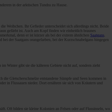
anderem in der arktischen Tundra zu Hause.
e Weibchen. Ihr Gefieder unterscheidet sich allerdings nicht. Beide
n gefärbt ist. Auch am Kopf finden wir einheitlich braunes
merkmal, denn er ist kürzer als bei der extrem ähnlichen
Saatgans
.
d bei der Saatgans orangefarben, bei der Kurzschnabelgans hingegen
 im Winter gibt sie die kälteren Gebiete nicht auf, sondern zieht
durch die Gletscherschmelze entstandene Sümpfe und Seen kommen in
der in Flussauen nieder. Dort ernähren sie sich von Kräutern und
ft. Oft bilden sie kleine Kolonien an Felsen oder auf Flussinseln, wo