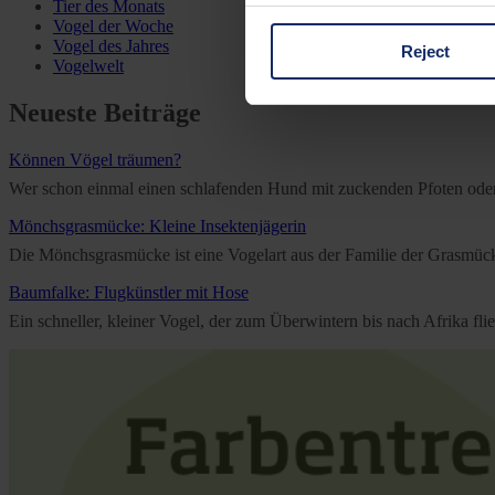
Tier des Monats
Vogel der Woche
Vogel des Jahres
Reject
You can consent to the use of
Vogelwelt
on "Reject". You can access y
Neueste Beiträge
footer of our website).
Können Vögel träumen?
Further information on the p
Wer schon einmal einen schlafenden Hund mit zuckenden Pfoten oder e
Mönchsgrasmücke: Kleine Insektenjägerin
Die Mönchsgrasmücke ist eine Vogelart aus der Familie der Grasmücken
Baumfalke: Flugkünstler mit Hose
Ein schneller, kleiner Vogel, der zum Überwintern bis nach Afrika f