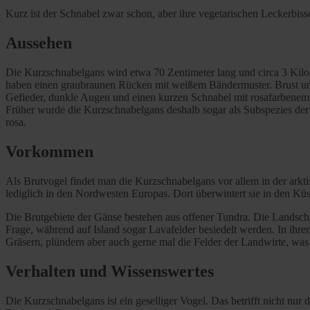
Kurz ist der Schnabel zwar schon, aber ihre vegetarischen Leckerbiss
Aussehen
Die Kurzschnabelgans wird etwa 70 Zentimeter lang und circa 3 Kilog
haben einen graubraunen Rücken mit weißem Bändermuster. Brust und 
Gefieder, dunkle Augen und einen kurzen Schnabel mit rosafarbenem B
Früher wurde die Kurzschnabelgans deshalb sogar als Subspezies de
rosa.
Vorkommen
Als Brutvogel findet man die Kurzschnabelgans vor allem in der ark
lediglich in den Nordwesten Europas. Dort überwintert sie in den K
Die Brutgebiete der Gänse bestehen aus offener Tundra. Die Landsch
Frage, während auf Island sogar Lavafelder besiedelt werden. In ihre
Gräsern, plündern aber auch gerne mal die Felder der Landwirte, was 
Verhalten und Wissenswertes
Die Kurzschnabelgans ist ein geselliger Vogel. Das betrifft nicht nu