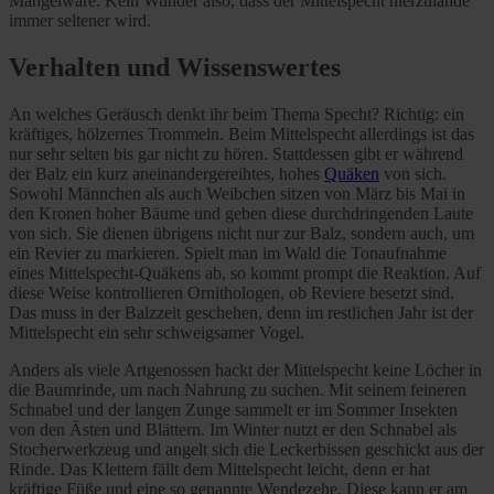
Mangelware. Kein Wunder also, dass der Mittelspecht hierzulande
immer seltener wird.
Verhalten und Wissenswertes
An welches Geräusch denkt ihr beim Thema Specht? Richtig: ein
kräftiges, hölzernes Trommeln. Beim Mittelspecht allerdings ist das
nur sehr selten bis gar nicht zu hören. Stattdessen gibt er während
der Balz ein kurz aneinandergereihtes, hohes
Quäken
von sich.
Sowohl Männchen als auch Weibchen sitzen von März bis Mai in
den Kronen hoher Bäume und geben diese durchdringenden Laute
von sich. Sie dienen übrigens nicht nur zur Balz, sondern auch, um
ein Revier zu markieren. Spielt man im Wald die Tonaufnahme
eines Mittelspecht-Quäkens ab, so kommt prompt die Reaktion. Auf
diese Weise kontrollieren Ornithologen, ob Reviere besetzt sind.
Das muss in der Balzzeit geschehen, denn im restlichen Jahr ist der
Mittelspecht ein sehr schweigsamer Vogel.
Anders als viele Artgenossen hackt der Mittelspecht keine Löcher in
die Baumrinde, um nach Nahrung zu suchen. Mit seinem feineren
Schnabel und der langen Zunge sammelt er im Sommer Insekten
von den Ästen und Blättern. Im Winter nutzt er den Schnabel als
Stocherwerkzeug und angelt sich die Leckerbissen geschickt aus der
Rinde. Das Klettern fällt dem Mittelspecht leicht, denn er hat
kräftige Füße und eine so genannte Wendezehe. Diese kann er am