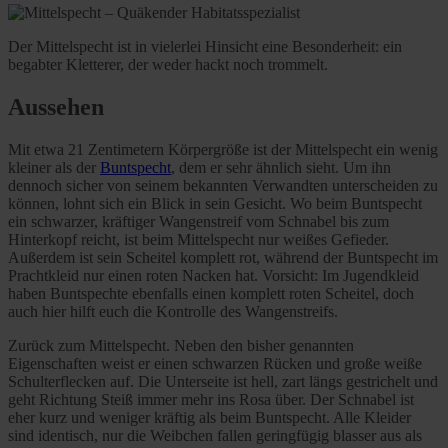
Der Mittelspecht ist in vielerlei Hinsicht eine Besonderheit: ein
begabter Kletterer, der weder hackt noch trommelt.
Aussehen
Mit etwa 21 Zentimetern Körpergröße ist der Mittelspecht ein wenig
kleiner als der
Buntspecht
, dem er sehr ähnlich sieht. Um ihn
dennoch sicher von seinem bekannten Verwandten unterscheiden zu
können, lohnt sich ein Blick in sein Gesicht. Wo beim Buntspecht
ein schwarzer, kräftiger Wangenstreif vom Schnabel bis zum
Hinterkopf reicht, ist beim Mittelspecht nur weißes Gefieder.
Außerdem ist sein Scheitel komplett rot, während der Buntspecht im
Prachtkleid nur einen roten Nacken hat. Vorsicht: Im Jugendkleid
haben Buntspechte ebenfalls einen komplett roten Scheitel, doch
auch hier hilft euch die Kontrolle des Wangenstreifs.
Zurück zum Mittelspecht. Neben den bisher genannten
Eigenschaften weist er einen schwarzen Rücken und große weiße
Schulterflecken auf. Die Unterseite ist hell, zart längs gestrichelt und
geht Richtung Steiß immer mehr ins Rosa über. Der Schnabel ist
eher kurz und weniger kräftig als beim Buntspecht. Alle Kleider
sind identisch, nur die Weibchen fallen geringfügig blasser aus als