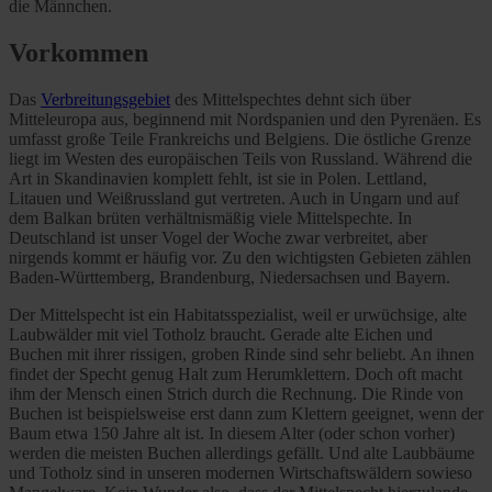
die Männchen.
Vorkommen
Das
Verbreitungsgebiet
des Mittelspechtes dehnt sich über
Mitteleuropa aus, beginnend mit Nordspanien und den Pyrenäen. Es
umfasst große Teile Frankreichs und Belgiens. Die östliche Grenze
liegt im Westen des europäischen Teils von Russland. Während die
Art in Skandinavien komplett fehlt, ist sie in Polen. Lettland,
Litauen und Weißrussland gut vertreten. Auch in Ungarn und auf
dem Balkan brüten verhältnismäßig viele Mittelspechte. In
Deutschland ist unser Vogel der Woche zwar verbreitet, aber
nirgends kommt er häufig vor. Zu den wichtigsten Gebieten zählen
Baden-Württemberg, Brandenburg, Niedersachsen und Bayern.
Der Mittelspecht ist ein Habitatsspezialist, weil er urwüchsige, alte
Laubwälder mit viel Totholz braucht. Gerade alte Eichen und
Buchen mit ihrer rissigen, groben Rinde sind sehr beliebt. An ihnen
findet der Specht genug Halt zum Herumklettern. Doch oft macht
ihm der Mensch einen Strich durch die Rechnung. Die Rinde von
Buchen ist beispielsweise erst dann zum Klettern geeignet, wenn der
Baum etwa 150 Jahre alt ist. In diesem Alter (oder schon vorher)
werden die meisten Buchen allerdings gefällt. Und alte Laubbäume
und Totholz sind in unseren modernen Wirtschaftswäldern sowieso