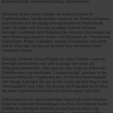
Bestimungsbuch, wetterfeste Kleidung, Wanderschuhe
Helgoland ist aus vielen Gründen ein wahres Paradies für
Vogelbeobachter. Auf der kleinen, einsam in der Nordsee gelegenen
Insel befindet sich der einzige Seevogelbrutfelsen Deutschlands.
Jedes Jahr bildet sich dort eine gewaltige Kolonie brütender
Seevögel. Außerdem zieht Helgoland die seltensten Durchzügler auf
ihrer Wanderung zwischen Winter- und Brutgebiet an. Verschiedene
Finkenvögel, Pieper, Schnäpper, Stelzen, Grasmücken und andere
seltene Singvögel machen auf der Insel Rast und können dabei
beobachtet werden.
Eine gute Reisezeit ist zum Beispiel das späte Frühjahr, wenn die
Seevögel bereits brüten und viele Zugvögel ihre Reise auf
Helgoland unterbrechen. Aber auch im Juni, wenn die Küken der
Trottellummen zum berühmten „Lummensprung“ ansetzen, ist die
Insel das Mekka der Vogelbeobachter. Der Herbst bietet ebenfalls
eine Menge Zugvögel, die nun bereits wieder auf dem Weg in ihre
Winterquartiere sind. Fazit: Ein Besuch auf Helgoland ist ein Muss
für jeden Vogelfreund und lohnt sich fast das ganze Jahr über!
Selbst wenn ihr nur einen ausgiebigen Tag auf der Insel verbringt,
könnt ihr schon tolle Beobachtungen machen. Die folgende Route
schließt die wichtigsten Hotspots ein und kann an einem Tag
bewältigt werden. Gerade wenn ihr den „Lummensprung“ (die