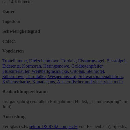
ca. 14 Kilometer
Dauer
Tagestour
Schwierigkeitsgrad
einfach
Vogelarten
Trottellumme
,
Dreizehenmöwe
,
Tordalk
,
Eissturmvogel
,
Basstölpel
,
Eiderente
,
Kormoran,
Heringsmöwe,
Goldregenpfeifer
,
Flussuferläufer
, Weißbartgrasmücke,
Ortolan
,
Steinrötel,
Silbermöwe,
Turmfalke
,
Wespenbussard
,
Schwarzbrauenalbatross
,
Krähenscharbe,
Kanadagans
,
Austernfischer
und viele, viele mehr
Beobachtungszeitraum
fast ganzjährig (vor allem Frühjahr und Herbst; „Lummenspring“ im
Juni)
Ausrüstung
Fernglas (z.B.
sektor DS 8×42 compact+
von Eschenbach), Spektiv,