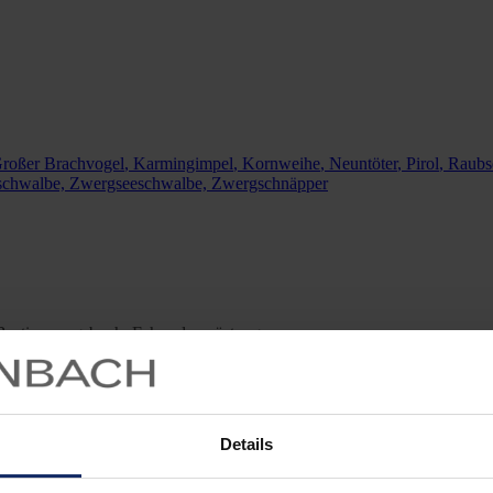
roßer Brachvogel
,
Karmingimpel
,
Kornweihe
,
Neuntöter
,
Pirol
, Raub
rschwalbe,
Zwergseeschwalbe, Zwergschnäpper
 Bestimmungsbuch, Fahrradausrüstung
cht gestutzt. Zwei bis drei Tage für eine Insel, die man schon an ein
keit, sondern vor allem um Geduld und eine Prise Glück.
Details
o im wahrsten Sinne des Wortes nur in Ruhe voran – zu Fuß, mit der P
l von A nach B. Also schwingt euch in den Sattel und los geht’s!