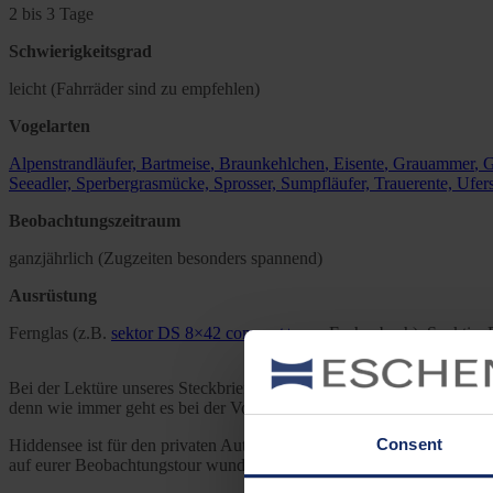
2 bis 3 Tage
Schwierigkeitsgrad
leicht (Fahrräder sind zu empfehlen)
Vogelarten
Alpenstrandläufer,
Bartmeise
,
Braunkehlchen
,
Eisente
,
Grauammer
,
G
Seeadler,
Sperbergrasmücke, Sprosser, Sumpfläufer, Trauerente, Ufe
Beobachtungszeitraum
ganzjährlich (Zugzeiten besonders spannend)
Ausrüstung
Fernglas (z.B.
sektor DS 8×42 compact+
von Eschenbach), Spektiv,
Bei der Lektüre unseres Steckbriefes haben einige unter euch viellei
denn wie immer geht es bei der Vogelbeobachtung nicht um Schnellig
Consent
Hiddensee ist für den privaten Autoverkehr gesperrt. Man kommt als
auf eurer Beobachtungstour wunderbar flexibel und bringt euch schnel