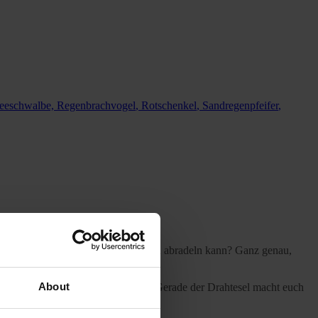
seeschwalbe,
Regenbrachvogel
,
Rotschenkel
,
Sandregenpfeifer
,
em Tag komplett von Norden nach Süden abradeln kann? Ganz genau,
About
ferdekutsche oder mit dem Fahrrad. Gerade der Drahtesel macht euch