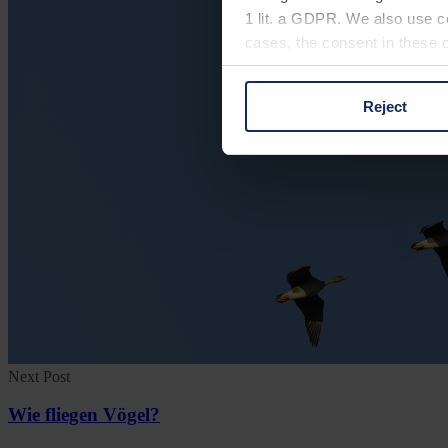
1 lit. a GDPR. We also use co
cases, the consent in these ca
Reject
You can consent to the use of
on "Reject". You can access y
footer of our website).
Further information on the p
Next Post
Wie fliegen Vögel?