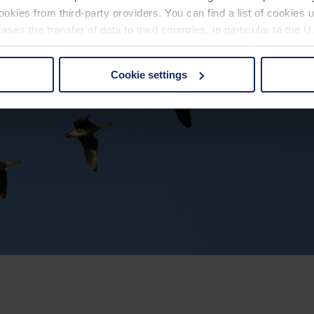
okies from third-party providers. You can find a list of cookies u
ses the transfer of data to third countries, in particular to the 
Cookie settings
 non-essential cookies by clicking on the "Accept all" button or
our settings at any time and deselect cookies at any time (in th
rocedures used and your rights can be found in our
Privacy Poli