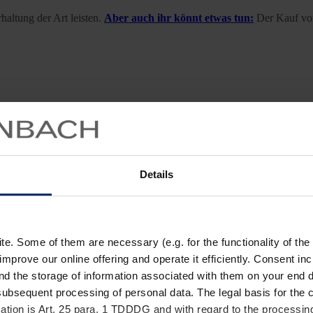
haltung der Art leisten.
Aber auch ihr könnt etwas tun:
Der Kauf von
nvögel
Details
. Some of them are necessary (e.g. for the functionality of the 
improve our online offering and operate it efficiently. Consent in
nd the storage of information associated with them on your end d
ubsequent processing of personal data. The legal basis for the c
ation is Art. 25 para. 1 TDDDG and with regard to the processing