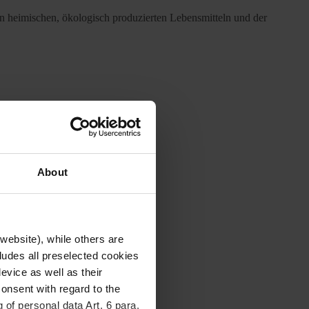
 heimischen, ökologisch produzierten Lebensmitteln und der
About
website), while others are
cludes all preselected cookies
evice as well as their
onsent with regard to the
 of personal data Art. 6 para.