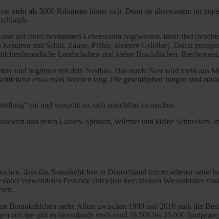
 mehr als 5000 Kilometer hinter sich. Denn sie überwintern im tropi
schlands.
 sind auf einen bestimmten Lebensraum angewiesen. Ideal sind (feuch
 Kräutern und Schilf, Zäune, Pfähle, kleinere Gehölze). Damit genüge
ehlchenfreundliche Landschaften sind kleine Brachflächen, Riedwiesen
eviere und beginnen mit dem Nestbau. Das runde Nest wird meist aus 
nschließend etwa zwei Wochen lang. Die geschlüpften Jungen sind zunäc
tellung“ ein und versucht so, sich unsichtbar zu machen.
 Insekten und deren Larven, Spinnen, Würmer und kleine Schnecken. 
en, dass das Braunkehlchen in Deutschland immer seltener seine ben
dabei verwendeten Pestizide entziehen dem kleinen Wiesenbrüter zusä
esen.
eine Braunkehlchen mehr. Allein zwischen 1980 und 2016 sank der Bes
zungen zufolge gibt es hierzulande noch rund 19.500 bis 35.000 Brutpaa