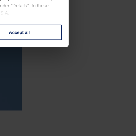
nder "Details". In these
U.S.A.
Accept all
 change your mind by clicking
e Privacy Policy and in the
cy
|
Imprint