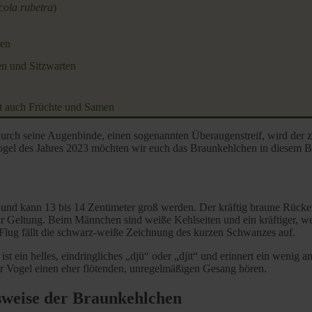
cola rubetra
)
ien
en und Sitzwarten
st auch Früchte und Samen
rch seine Augenbinde, einen sogenannten Überaugenstreif, wird der zie
gel des Jahres 2023 möchten wir euch das Braunkehlchen in diesem Blo
r und kann 13 bis 14 Zentimeter groß werden. Der kräftig braune Rücke
 Geltung. Beim Männchen sind weiße Kehlseiten und ein kräftiger, we
Im Flug fällt die schwarz-weiße Zeichnung des kurzen Schwanzes auf.
t ein helles, eindringliches „djü“ oder „djit“ und erinnert ein wenig 
der Vogel einen eher flötenden, unregelmäßigen Gesang hören.
sweise der Braunkehlchen