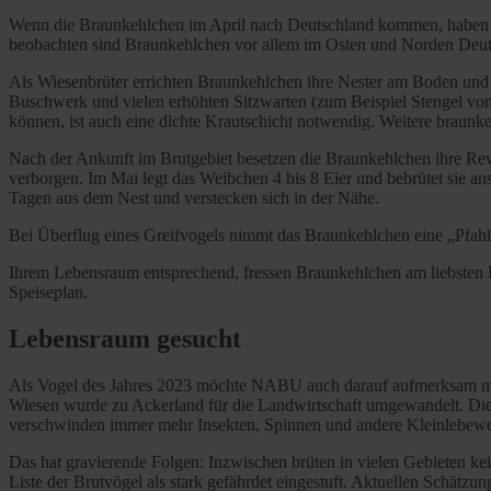
Wenn die Braunkehlchen im April nach Deutschland kommen, haben sie
beobachten sind Braunkehlchen vor allem im Osten und Norden Deut
Als Wiesenbrüter errichten Braunkehlchen ihre Nester am Boden und
Buschwerk und vielen erhöhten Sitzwarten (zum Beispiel Stengel von
können, ist auch eine dichte Krautschicht notwendig. Weitere braunk
Nach der Ankunft im Brutgebiet besetzen die Braunkehlchen ihre R
verborgen. Im Mai legt das Weibchen 4 bis 8 Eier und bebrütet sie a
Tagen aus dem Nest und verstecken sich in der Nähe.
Bei Überflug eines Greifvogels nimmt das Braunkehlchen eine „Pfahls
Ihrem Lebensraum entsprechend, fressen Braunkehlchen am liebsten
Speiseplan.
Lebensraum gesucht
Als Vogel des Jahres 2023 möchte NABU auch darauf aufmerksam mach
Wiesen wurde zu Ackerland für die Landwirtschaft umgewandelt. Die 
verschwinden immer mehr Insekten, Spinnen und andere Kleinlebew
Das hat gravierende Folgen: Inzwischen brüten in vielen Gebieten k
Liste der Brutvögel als stark gefährdet eingestuft. Aktuellen Schät