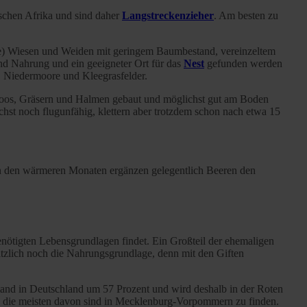
schen Afrika und sind daher
Langstreckenzieher
. Am besten zu
te) Wiesen und Weiden mit geringem Baumbestand, vereinzeltem
nd Nahrung und ein geeigneter Ort für das
Nest
gefunden werden
, Niedermoore und Kleegrasfelder.
Moos, Gräsern und Halmen gebaut und möglichst gut am Boden
hst noch flugunfähig, klettern aber trotzdem schon nach etwa 15
In den wärmeren Monaten ergänzen gelegentlich Beeren den
ötigten Lebensgrundlagen findet. Ein Großteil der ehemaligen
tzlich noch die Nahrungsgrundlage, denn mit den Giften
tand in Deutschland um 57 Prozent und wird deshalb in der Roten
re, die meisten davon sind in Mecklenburg-Vorpommern zu finden.