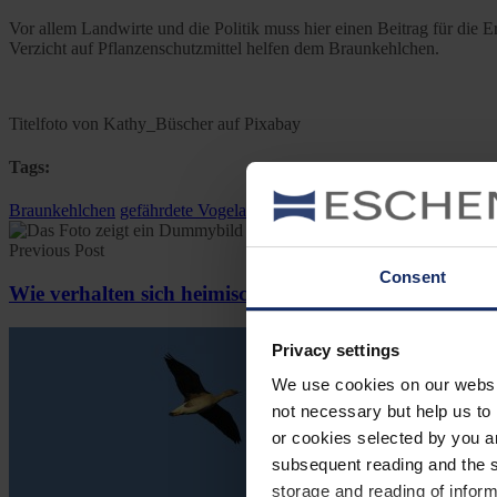
Vor allem Landwirte und die Politik muss hier einen Beitrag für die Er
Verzicht auf Pflanzenschutzmittel helfen dem Braunkehlchen.
Titelfoto von Kathy_Büscher auf Pixabay
Tags:
Braunkehlchen
gefährdete Vogelarten
Slider
Vogel der Woche
Wiese
Previous Post
Consent
Wie verhalten sich heimische Vögel bei der Brut?
Privacy settings
We use cookies on our website
not necessary but help us to 
or cookies selected by you a
subsequent reading and the s
storage and reading of inform