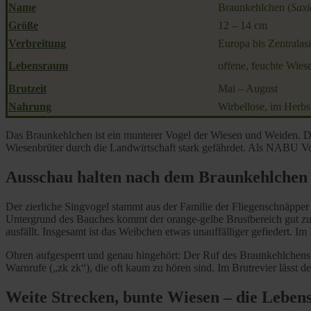
Name
Braunkehlchen (
Saxi
Größe
12 – 14 cm
Verbreitung
Europa bis Zentralas
Lebensraum
offene, feuchte Wies
Brutzeit
Mai – August
Nahrung
Wirbellose, im Herb
Das Braunkehlchen ist ein munterer Vogel der Wiesen und Weiden. Du
Wiesenbrüter durch die Landwirtschaft stark gefährdet. Als NABU Vo
Ausschau halten nach dem Braunkehlchen
Der zierliche Singvogel stammt aus der Familie der Fliegenschnäppe
Untergrund des Bauches kommt der orange-gelbe Brustbereich gut zur
ausfällt. Insgesamt ist das Weibchen etwas unauffälliger gefiedert. 
Ohren aufgesperrt und genau hingehört: Der Ruf des Braunkehlchens is
Warnrufe („zk zk“), die oft kaum zu hören sind. Im Brutrevier lässt 
Weite Strecken, bunte Wiesen – die Leben