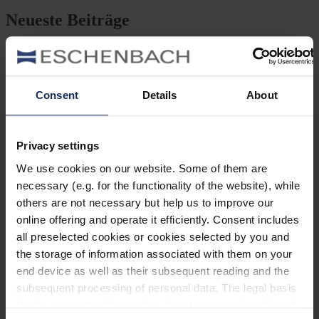
Neueste Beiträge
Baumfalke: Flugkünstler mit Hose
Ein schneller, kleiner Vogel, der zum Überwintern bis nach Afrika
fliegt und sich nicht einmal die Mühe machen muss, ein eigenes
Nest zu bauen: der Baumfalke.
Consent
Details
About
Mönchsgrasmücke: Kleine Insektenjägerin
Die Mönchsgrasmücke ist eine Vogelart aus der Familie der
Privacy settings
Grasmücken und ist ein kleiner lebhafter Vogel, der sich
hauptsächlich von Insekten ernährt.
We use cookies on our website. Some of them are
necessary (e.g. for the functionality of the website), while
Vögel in der Stadt: Vogelbeobachtung
others are not necessary but help us to improve our
Oft wird die Stadt als Gegenteil zur Natur betrachtet. Da überrascht
es nicht, dass vor allem Neulinge in der Vogelbeobachtung glauben,
online offering and operate it efficiently. Consent includes
in der Stadt wären nur Tauben und Sperlinge zu sehen. Weit gefehlt!
all preselected cookies or cookies selected by you and
the storage of information associated with them on your
end device as well as their subsequent reading and the
subsequent processing of personal data. The legal basis
for the consent with regard to the storage and reading of