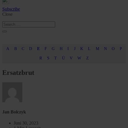
Subscribe
Close
A
B
C
D
E
F
G
H
I
J
K
L
M
N
O
P
R
S
T
Ü
V
W
Z
Ersatzbrut
Jan Bolczyk
Juni 30, 2023