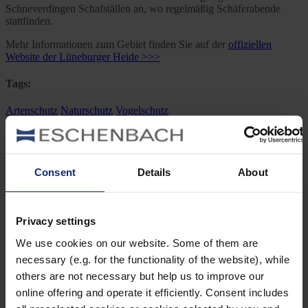
Schneverdingen Schafställen an, wo regelmäßig Schäferabende
stattfinden.
Mehr Informationen zum Gebiet finden Sie auf der
offiziellen
Website der Lüneburger Heide >>>
Tags:
Artenschutz
Naturschutz
Vogelschutz
Previous Post
Vogel & Natur jetzt auch auf Facebook
Consent
Details
About
Next Post
Privacy settings
Ferngläser für die Vogelbeobachtung –
Zusammenfassung
We use cookies on our website. Some of them are
necessary (e.g. for the functionality of the website), while
1 Comment
others are not necessary but help us to improve our
online offering and operate it efficiently. Consent includes