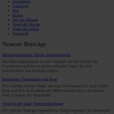
Ausrüstung
Further information on the procedures used and your
Naturwelt
rights can be found in our
Privacy Policy
|
Imprint
Neu
Reisen
Tier des Monats
Vogel der Woche
Vogel des Jahres
Vogelwelt
Neueste Beiträge
Mönchsgrasmücke: Kleine Insektenjägerin
Die Mönchsgrasmücke ist eine Vogelart aus der Familie der
Grasmücken und ist ein kleiner lebhafter Vogel, der sich
hauptsächlich von Insekten ernährt.
Baumfalke: Flugkünstler mit Hose
Ein schneller, kleiner Vogel, der zum Überwintern bis nach Afrika
fliegt und sich nicht einmal die Mühe machen muss, ein eigenes
Nest zu bauen: der Baumfalke.
Vögel in der Stadt: Vogelbeobachtung
Oft wird die Stadt als Gegenteil zur Natur betrachtet. Da überrascht