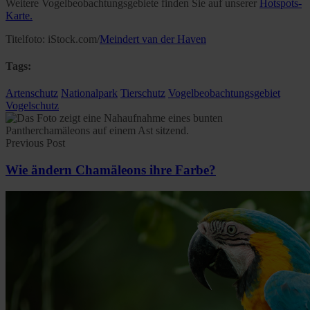
Weitere Vogelbeobachtungsgebiete finden Sie auf unserer
Hotspots-
Karte.
Titelfoto: iStock.com/
Meindert van der Haven
Tags:
Artenschutz
Nationalpark
Tierschutz
Vogelbeobachtungsgebiet
Vogelschutz
Previous Post
Wie ändern Chamäleons ihre Farbe?