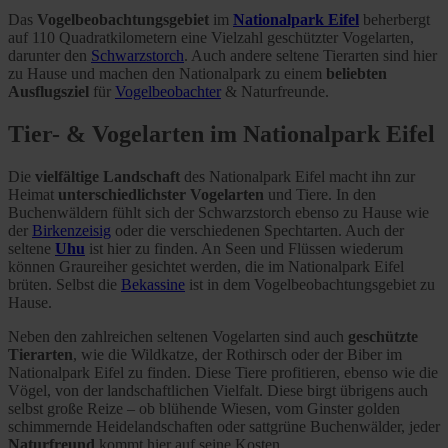
Das
Vogelbeobachtungsgebiet
im
Nationalpark Eifel
beherbergt
auf 110 Quadratkilometern eine Vielzahl geschützter Vogelarten,
darunter den
Schwarzstorch
. Auch andere seltene Tierarten sind hier
zu Hause und machen den Nationalpark zu einem
beliebten
Ausflugsziel
für
Vogelbeobachter
& Naturfreunde.
Tier- & Vogelarten im Nationalpark Eifel
Die
vielfältige Landschaft
des Nationalpark Eifel macht ihn zur
Heimat
unterschiedlichster Vogelarten
und Tiere. In den
Buchenwäldern fühlt sich der Schwarzstorch ebenso zu Hause wie
der
Birkenzeisig
oder die verschiedenen Spechtarten. Auch der
seltene
Uhu
ist hier zu finden. An Seen und Flüssen wiederum
können Graureiher gesichtet werden, die im Nationalpark Eifel
brüten. Selbst die
Bekassine
ist in dem Vogelbeobachtungsgebiet zu
Hause.
Neben den zahlreichen seltenen Vogelarten sind auch
geschützte
Tierarten
, wie die Wildkatze, der Rothirsch oder der Biber im
Nationalpark Eifel zu finden. Diese Tiere profitieren, ebenso wie die
Vögel, von der landschaftlichen Vielfalt. Diese birgt übrigens auch
selbst große Reize – ob blühende Wiesen, vom Ginster golden
schimmernde Heidelandschaften oder sattgrüne Buchenwälder, jeder
Naturfreund
kommt hier auf seine Kosten.