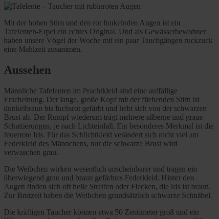
Mit der hohen Stirn und den rot funkelnden Augen ist ein
Tafelenten-Erpel ein echtes Original. Und als Gewässerbewohner
haben unsere Vögel der Woche mit ein paar Tauchgängen ruckzuck
eine Mahlzeit zusammen.
Aussehen
Männliche Tafelenten im Prachtkleid sind eine auffällige
Erscheinung. Der lange, große Kopf mit der fliehenden Stirn ist
dunkelbraun bis fuchsrot gefärbt und hebt sich von der schwarzen
Brust ab. Der Rumpf wiederum trägt mehrere silberne und graue
Schattierungen, je nach Lichteinfall. Ein besonderes Merkmal ist die
feuerrote Iris. Für das Schlichtkleid verändert sich nicht viel am
Federkleid des Männchens, nur die schwarze Brust wird
verwaschen grau.
Die Weibchen wirken wesentlich unscheinbarer und tragen ein
überwiegend grau und braun gefärbtes Federkleid. Hinter den
Augen finden sich oft helle Streifen oder Flecken, die Iris ist braun.
Zur Brutzeit haben die Weibchen grundsätzlich schwarze Schnäbel.
Die kräftigen Taucher können etwa 50 Zentimeter groß und ein