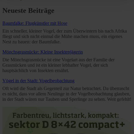
time and deselect cookies at any time (in the Privacy
Neueste Beiträge
Policy and in the footer of our website).
Baumfalke: Flugkünstler mit Hose
Further information on the procedures used and your
Ein schneller, kleiner Vogel, der zum Überwintern bis nach Afrika
rights can be found in our
Privacy Policy
|
Imprint
fliegt und sich nicht einmal die Mühe machen muss, ein eigenes
Nest zu bauen: der Baumfalke.
Mönchsgrasmücke: Kleine Insektenjägerin
Die Mönchsgrasmücke ist eine Vogelart aus der Familie der
Grasmücken und ist ein kleiner lebhafter Vogel, der sich
hauptsächlich von Insekten ernährt.
Vögel in der Stadt: Vogelbeobachtung
Oft wird die Stadt als Gegenteil zur Natur betrachtet. Da überrascht
es nicht, dass vor allem Neulinge in der Vogelbeobachtung glauben,
in der Stadt wären nur Tauben und Sperlinge zu sehen. Weit gefehlt!