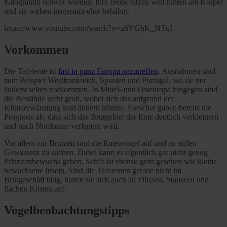
Kilogramm schwer werden. Ihre Beine sitzen weit hinten am Körper
und sie wirken insgesamt eher behäbig.
https://www.youtube.com/watch?v=u6YGhK_NTqI
Vorkommen
Die Tafelente ist
fast in ganz Europa anzutreffen
. Ausnahmen sind
zum Beispiel Westfrankreich, Spanien und Portugal, wo sie nur
äußerst selten vorkommen. In Mittel- und Osteuropa hingegen sind
die Bestände recht groß, wobei sich das aufgrund der
Klimaerwärmung bald ändern könnte. Forscher gaben bereits die
Prognose ab, dass sich das Brutgebiet der Ente deutlich verkleinern
und nach Nordosten verlagern wird.
Vor allem zur Brutzeit sind die Entenvögel auf und an stillen
Gewässern zu suchen. Dabei kann es eigentlich gar nicht genug
Pflanzenbewuchs geben, Schilf ist ebenso gern gesehen wie kleine
bewachsene Inseln. Sind die Tafelenten gerade nicht im
Brutgeschäft tätig, halten sie sich auch an Flüssen, Stauseen und
flachen Küsten auf.
Vogelbeobachtungstipps