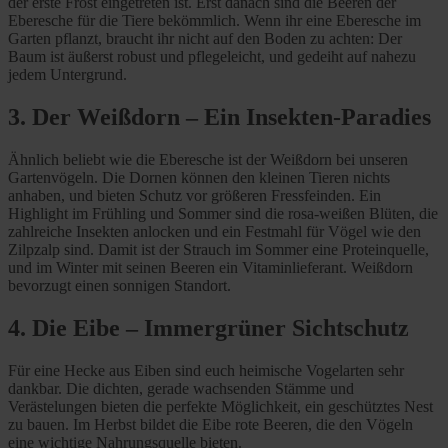
der erste Frost eingetreten ist. Erst danach sind die Beeren der
Eberesche für die Tiere bekömmlich. Wenn ihr eine Eberesche im
Garten pflanzt, braucht ihr nicht auf den Boden zu achten: Der
Baum ist äußerst robust und pflegeleicht, und gedeiht auf nahezu
jedem Untergrund.
3. Der Weißdorn – Ein Insekten-Paradies
Ähnlich beliebt wie die Eberesche ist der Weißdorn bei unseren
Gartenvögeln. Die Dornen können den kleinen Tieren nichts
anhaben, und bieten Schutz vor größeren Fressfeinden. Ein
Highlight im Frühling und Sommer sind die rosa-weißen Blüten, die
zahlreiche Insekten anlocken und ein Festmahl für Vögel wie den
Zilpzalp sind. Damit ist der Strauch im Sommer eine Proteinquelle,
und im Winter mit seinen Beeren ein Vitaminlieferant. Weißdorn
bevorzugt einen sonnigen Standort.
4. Die Eibe – Immergrüner Sichtschutz
Für eine Hecke aus Eiben sind euch heimische Vogelarten sehr
dankbar. Die dichten, gerade wachsenden Stämme und
Verästelungen bieten die perfekte Möglichkeit, ein geschütztes Nest
zu bauen. Im Herbst bildet die Eibe rote Beeren, die den Vögeln
eine wichtige Nahrungsquelle bieten.