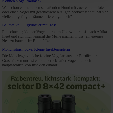
Können Vögel träumen?
time and deselect cookies at any time (in the Privacy
Wer schon einmal einen schlafenden Hund mit zuckenden Pfoten
Policy and in the footer of our website).
oder einen Vogel mit geschlossenen Augen beobachtet hat, hat sich
vielleicht gefragt: Träumen Tiere eigentlich?
Further information on the procedures used and your
Baumfalke: Flugkünstler mit Hose
rights can be found in our
Privacy Policy
|
Imprint
Ein schneller, kleiner Vogel, der zum Überwintern bis nach Afrika
fliegt und sich nicht einmal die Mühe machen muss, ein eigenes
Nest zu bauen: der Baumfalke.
Mönchsgrasmücke: Kleine Insektenjägerin
Die Mönchsgrasmücke ist eine Vogelart aus der Familie der
Grasmücken und ist ein kleiner lebhafter Vogel, der sich
hauptsächlich von Insekten ernährt.