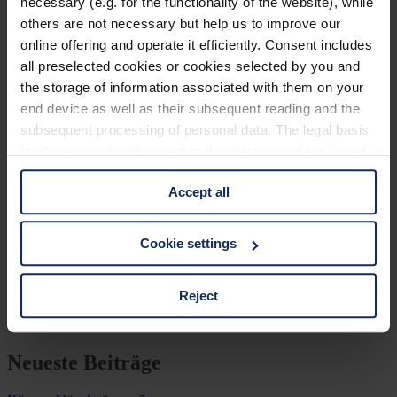
necessary (e.g. for the functionality of the website), while
Bronzekiebitz – Regenpfeifer mit charakteristischem
others are not necessary but help us to improve our
Ruf
online offering and operate it efficiently. Consent includes
all preselected cookies or cookies selected by you and
Next Post
the storage of information associated with them on your
end device as well as their subsequent reading and the
Terekwasserläufer – Kleiner Kämpfer mit langem
subsequent processing of personal data. The legal basis
Schnabel
for the consent with regard to the storage and reading of
Kategorien
information is Art. 25 para. 1 TDDDG and with regard to
Accept all
the processing of personal data Art. 6 para. 1 lit. a
Ausrüstung
GDPR. We also use cookies from third-party providers.
Naturwelt
You can find a list of cookies under "Details". In these
Cookie settings
Neu
cases, the consent in these cases the transfer of data to
Reisen
Tier des Monats
third countries, in particular to the U.S.A.
Vogel der Woche
Reject
Vogel des Jahres
Vogelwelt
You can consent to the use of non-essential cookies by
Neueste Beiträge
clicking on the "Accept all" button or change your mind by
clicking on "Reject". You can access your settings at any