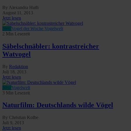
By Alexandra Huth
August 11, 2013
Jetzt lesen
Neu
Vogel der Woche
Vogelwelt
2 Min Lesezeit
Säbelschnäbler: kontrastreicher
Watvogel
By
Redaktion
Juli 18, 2013
Jetzt lesen
Neu
Vogelwelt
3 Min Lesezeit
Naturfilm: Deutschlands wilde Vögel
By Christian Kolbe
Juli 9, 2013
Jetzt lesen