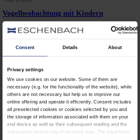
Vogelbeobachtung mit Kindern
By Alexandra Huth
Juni 11, 2013
Jetzt lesen
Consent
Details
About
Neu
Reisen
Vogelwelt
2 Min Lesezeit
HanseBird 2013 – Optikmesse &
Privacy settings
Vogelschutz
We use cookies on our website. Some of them are
necessary (e.g. for the functionality of the website), while
By Alexandra Huth
others are not necessary but help us to improve our
Mai 14, 2013
Jetzt lesen
online offering and operate it efficiently. Consent includes
all preselected cookies or cookies selected by you and
Neu
Vogel der Woche
Vogelwelt
the storage of information associated with them on your
2 Min Lesezeit
end device as well as their subsequent reading and the
Kormoran – Fischjäger und Gejagter
subsequent processing of personal data. The legal basis
for the consent with regard to the storage and reading of