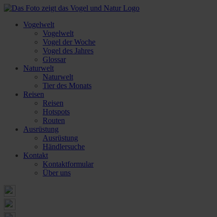
Vogelwelt
Vogelwelt
Vogel der Woche
Vogel des Jahres
Glossar
Naturwelt
Naturwelt
Tier des Monats
Reisen
Reisen
Hotspots
Routen
Ausrüstung
Ausrüstung
Händlersuche
Kontakt
Kontaktformular
Über uns