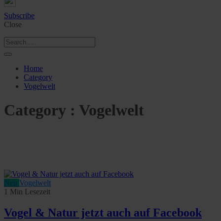
Subscribe
Close
Home
Category
Vogelwelt
Category : Vogelwelt
Neu
Vogelwelt
1 Min Lesezeit
Vogel & Natur jetzt auch auf Facebook